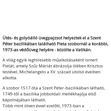
Ütés- és golyóálló üvegpajzsot helyeztek el a Szent
Péter bazilikában található Pieta szobornál a korábbi,
1973-as védőüveg helyére - közölte a Vatikán.
A világ egyik leghíresebb műalkotásaként ismert
Pietát, amely Szűz Máriát ábrázolja ölében Krisztus
testével, Michelangelo a XV. század utolsó éveiben
alkotta.
A szobor 1517 óta a Szent Péter-bazilikában látható,
1749-től a bazilika jobboldali mellékhajója első
kápolnájában látható.
Több mint ötven évvel ezelőtt, 1973-ban a