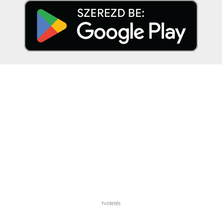
hirdetés