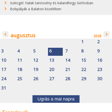
Isskogel: Halak tanösvény és kalandhegy Gerlosban
Bobpályák a Balaton közelében
navigate_before
navigate_next
augusztus
2026
1
2
3
4
5
6
7
8
9
10
11
12
13
14
15
16
17
18
19
20
21
22
23
24
25
26
27
28
29
30
31
Ugrás a mai napra