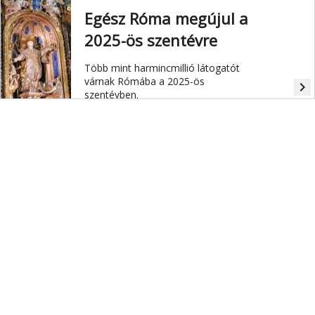
Egész Róma megújul a
2025-ös szentévre
Több mint harmincmillió látogatót
várnak Rómába a 2025-ös
navigate_next
szentévben.