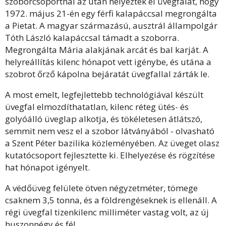
szoborcsoportnál az után helyeztek el üvegfalat, hogy
1972. május 21-én egy férfi kalapáccsal megrongálta
a Pietat. A magyar származású, ausztrál állampolgár
Tóth László kalapáccsal támadt a szoborra.
Megrongálta Mária alakjának arcát és bal karját. A
helyreállítás kilenc hónapot vett igénybe, és utána a
szobrot őrző kápolna bejáratát üvegfallal zárták le.
A most emelt, legfejlettebb technológiával készült
üvegfal elmozdíthatatlan, kilenc réteg ütés- és
golyóálló üveglap alkotja, és tökéletesen átlátszó,
semmit nem vesz el a szobor látványából - olvasható
a Szent Péter bazilika közleményében. Az üveget olasz
kutatócsoport fejlesztette ki. Elhelyezése és rögzítése
hat hónapot igényelt.
A védőüveg felülete ötven négyzetméter, tömege
csaknem 3,5 tonna, és a földrengéseknek is ellenáll. A
régi üvegfal tizenkilenc milliméter vastag volt, az új
huszonnégy és fél.