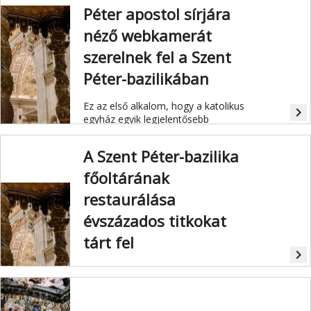
Péter apostol sírjára
néző webkamerát
szerelnek fel a Szent
Péter-bazilikában
Ez az első alkalom, hogy a katolikus
navigate_next
egyház egyik legjelentősebb
helyszínén kamerát szerelnek fel.
A Szent Péter-bazilika
főoltárának
restaurálása
évszázados titkokat
tárt fel
navigate_next
Kétszáz éves graffiti feliratokat és
egy gyerekcipőt is találtak restaurálás
közben a Szent Péter-bazilika főoltára
baldachinjánál.