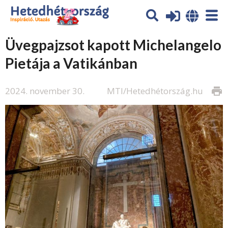
Üvegpajzsot kapott Michelangelo
Pietája a Vatikánban
2024. november 30.
MTI/Hetedhétország.hu
print