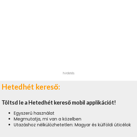
hirdetés
Hetedhét kereső:
Töltsd le a Hetedhét kereső mobil applikációt!
Egyszerű használat
Megmutatja, mi van a közelben
Utazáshoz nélkülözhetetlen: Magyar és külföldi úticélok