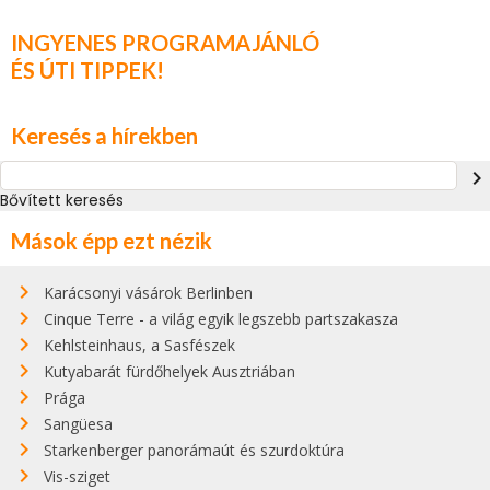
INGYENES PROGRAMAJÁNLÓ
ÉS ÚTI TIPPEK!
Keresés a hírekben
navigate_next
Bővített keresés
Mások épp ezt nézik
Karácsonyi vásárok Berlinben
Cinque Terre - a világ egyik legszebb partszakasza
Kehlsteinhaus, a Sasfészek
Kutyabarát fürdőhelyek Ausztriában
Prága
Sangüesa
Starkenberger panorámaút és szurdoktúra
Vis-sziget