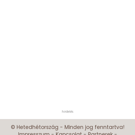
hirdetés
© Hetedhétország - Minden jog fenntartva!
Impresszum
-
Kapcsolat
-
Partnerek
-