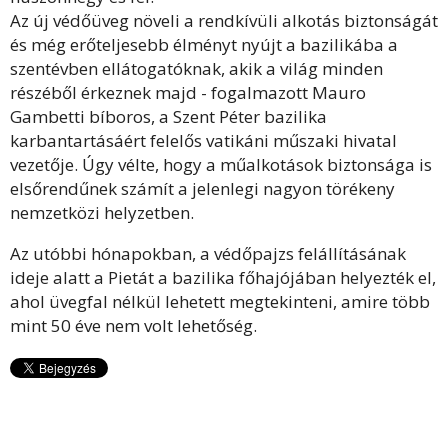
Az új védőüveg növeli a rendkívüli alkotás biztonságát
és még erőteljesebb élményt nyújt a bazilikába a
szentévben ellátogatóknak, akik a világ minden
részéből érkeznek majd - fogalmazott Mauro
Gambetti bíboros, a Szent Péter bazilika
karbantartásáért felelős vatikáni műszaki hivatal
vezetője. Úgy vélte, hogy a műalkotások biztonsága is
elsőrendűnek számít a jelenlegi nagyon törékeny
nemzetközi helyzetben.
Az utóbbi hónapokban, a védőpajzs felállításának
ideje alatt a Pietát a bazilika főhajójában helyezték el,
ahol üvegfal nélkül lehetett megtekinteni, amire több
mint 50 éve nem volt lehetőség.