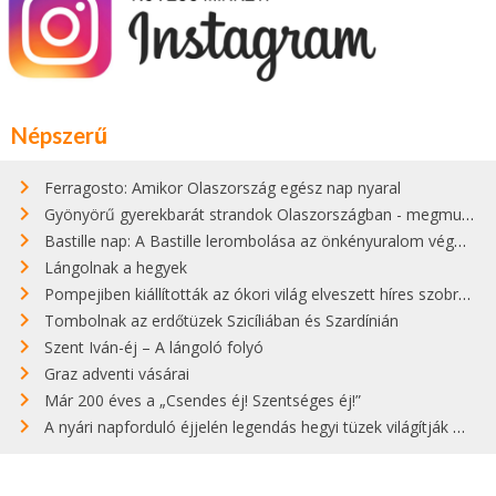
Népszerű
Ferragosto: Amikor Olaszország egész nap nyaral
Gyönyörű gyerekbarát strandok Olaszországban - megmutatjuk a 15 legjobbat
Bastille nap: A Bastille lerombolása az önkényuralom végét jelentette
Lángolnak a hegyek
Pompejiben kiállították az ókori világ elveszett híres szobrának másolatát
Tombolnak az erdőtüzek Szicíliában és Szardínián
Szent Iván-éj – A lángoló folyó
Graz adventi vásárai
Már 200 éves a „Csendes éj! Szentséges éj!”
A nyári napforduló éjjelén legendás hegyi tüzek világítják meg Zugspitzét