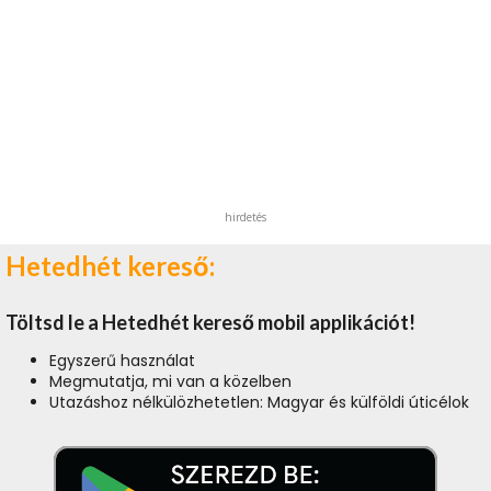
hirdetés
Hetedhét kereső:
Töltsd le a Hetedhét kereső mobil applikációt!
Egyszerű használat
Megmutatja, mi van a közelben
Utazáshoz nélkülözhetetlen: Magyar és külföldi úticélok