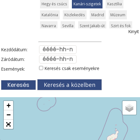
Hegy és csúcs
Kanári-szigetek
Kasztília
Katalónia
Közlekedés
Madrid
Múzeum
Navarra
Sevilla
Szent Jakab-út
Szirt és fok
Kinyit
Templom és kolostor
Tenerife
Tengerpart
Valencia
Vár és kastély
Városkalauzok
Kezdődátum:
Vidámpark
Világörökség
Záródátum:
Keresés csak eseményekre
Események:
Keresés a közelben
+
−