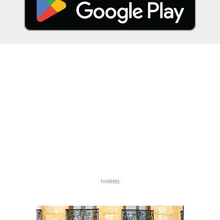
hirdetés