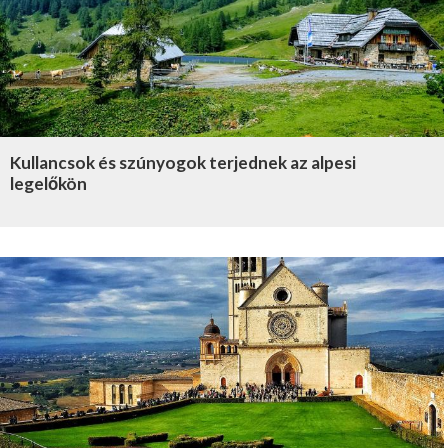
Kullancsok és szúnyogok terjednek az alpesi
legelőkön