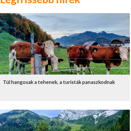
Túl hangosak a tehenek, a turisták panaszkodnak