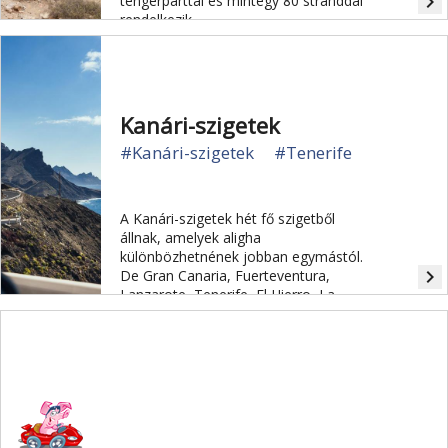
navigate_next
tengerparttal és mintegy 80 stranddal
rendelkezik.
Kanári-szigetek
#Kanári-szigetek
#Tenerife
A Kanári-szigetek hét fő szigetből
állnak, amelyek aligha
különbözhetnének jobban egymástól.
navigate_next
De Gran Canaria, Fuerteventura,
Lanzarote, Tenerife, El Hierro, La
Gomera és La Palma egy dolog
közös: enyhe éghajlat, sok napsütés
egész évben.