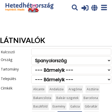
Az oldal sütiket (cookies) használ. További tájékoztatás itt:
Adatvédelmi tájékoztató
Ok
LÁTNIVALÓK
Kulcsszó
Ország
Tartomány
Település
Címkék
Alicante
Andalúzia
Aragónia
Asztúria
Bakancslista
Baleár-szigetek
Barcelona
Baszkföld
Esemény
Galicia
Gibraltár