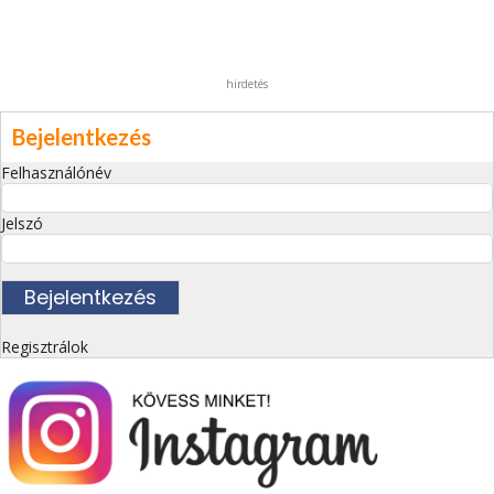
hirdetés
Bejelentkezés
Felhasználónév
Jelszó
Regisztrálok