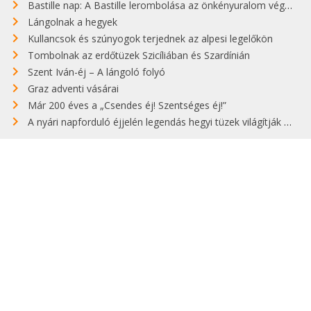
Bastille nap: A Bastille lerombolása az önkényuralom végét jelentette
Lángolnak a hegyek
Kullancsok és szúnyogok terjednek az alpesi legelőkön
Tombolnak az erdőtüzek Szicíliában és Szardínián
Szent Iván-éj – A lángoló folyó
Graz adventi vásárai
Már 200 éves a „Csendes éj! Szentséges éj!”
A nyári napforduló éjjelén legendás hegyi tüzek világítják meg Zugspitzét