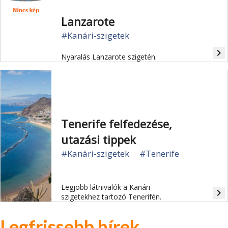
Lanzarote
#Kanári-szigetek
navigate_next
Nyaralás Lanzarote szigetén.
Tenerife felfedezése,
utazási tippek
#Kanári-szigetek
#Tenerife
Legjobb látnivalók a Kanári-
navigate_next
szigetekhez tartozó Tenerifén.
Legfrissebb hírek