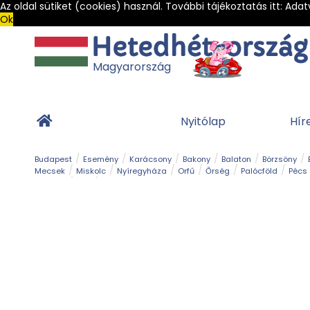
Az oldal sütiket (cookies) használ. További tájékoztatás itt:
Adat
Ok
Magyarország
Nyitólap
Hír
Budapest
Esemény
Karácsony
Bakony
Balaton
Börzsöny
Mecsek
Miskolc
Nyíregyháza
Orfű
Őrség
Palócföld
Pécs
Barlang
Bob
Gyógyfürdő
Hegy és csúcs
Hegyi felvonó
Kerékpár
Templom és kolostor
Vár és kastély
Világörökség