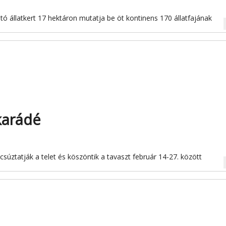
ó állatkert 17 hektáron mutatja be öt kontinens 170 állatfajának
na
karádé
súztatják a telet és köszöntik a tavaszt február 14-27. között
na