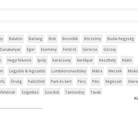
ny
Balaton
Barlang
Bob
Borvidék
Börzsöny
Budai-hegység
Dunakanyar
Eger
Esemény
Fertő tó
Gerecse
Göcsej
s
Hegyi felvonó
Ipoly
Karácsony
Kerékpár
Keszthely
Kilátó
um
Legjobb & legszebb
Lombkoronasétány
Mátra
Mecsek
Misko
rfű
Őrség
Palócföld
Park és kert
Pécs
Pilis
Régészet
Síter
fehérvár
Szigetköz
Szurdok
Tanösvény
Tavak
Ki
ly
Városliget
Velencei-tó
Vértes
Veszprém
Világörökség
elic