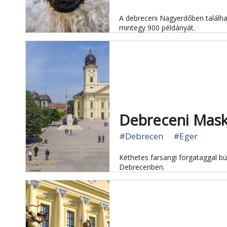
A debreceni Nagyerdőben találhat
mintegy 900 példányát.
Debreceni Mas
#Debrecen
#Eger
Kéthetes farsangi forgataggal búc
Debrecenben.