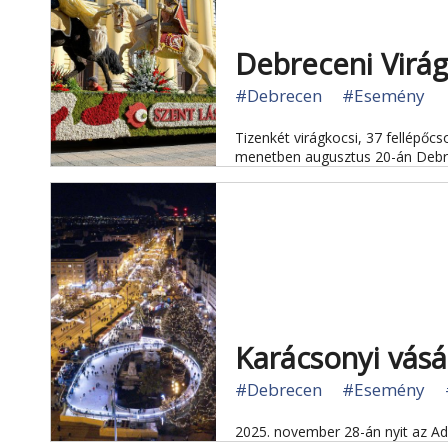
Debreceni Virág
#Debrecen
#Esemény
Tizenkét virágkocsi, 37 fellépőc
menetben augusztus 20-án Deb
Karácsonyi vás
#Debrecen
#Esemény
2025. november 28-án nyit az A