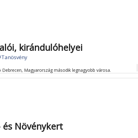
alói, kirándulóhelyei
#Tanösvény
na
ató Debrecen, Magyarország második legnagyobb városa.
- és Növénykert