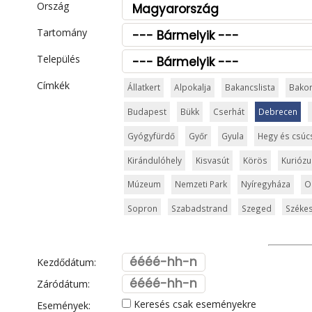
Ország
Tartomány
Település
Címkék
Állatkert
Alpokalja
Bakancslista
Bako
Budapest
Bükk
Cserhát
Debrecen
Gyógyfürdő
Győr
Gyula
Hegy és csúc
Kirándulóhely
Kisvasút
Körös
Kurióz
Múzeum
Nemzeti Park
Nyíregyháza
O
Sopron
Szabadstrand
Szeged
Székes
Templom és kolostor
Tisza
Vár és kasté
Visegrád
Vízesés
Zala
Zemplén
Zs
Kezdődátum:
Záródátum:
Keresés csak eseményekre
Események: