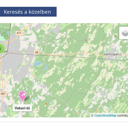
Keresés a közelben
5
Vekeri-tó
©
OpenStreetMap
contribu