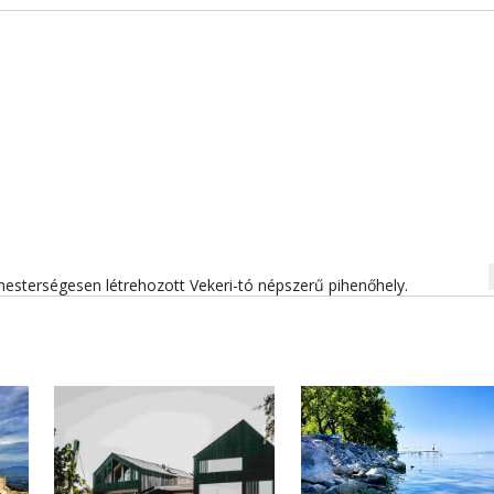
na
esterségesen létrehozott Vekeri-tó népszerű pihenőhely.