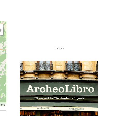
hirdetés
tors