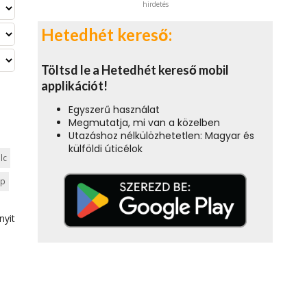
hirdetés
Hetedhét kereső:
Töltsd le a Hetedhét kereső mobil
applikációt!
Egyszerű használat
Megmutatja, mi van a közelben
Utazáshoz nélkülözhetetlen: Magyar és
külföldi úticélok
lc
ep
nyit