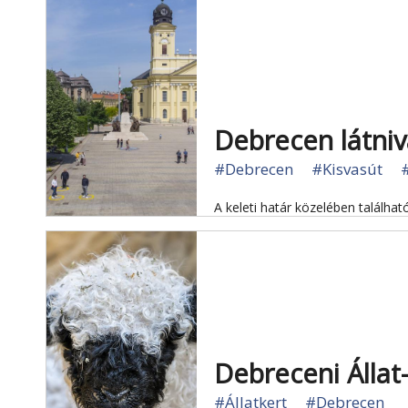
Debrecen látniv
#Debrecen
#Kisvasút
A keleti határ közelében találh
Debreceni Állat
#Állatkert
#Debrecen