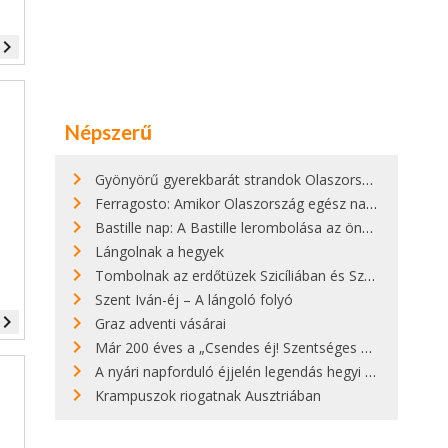
vigate_next
Népszerű
Gyönyörű gyerekbarát strandok Olaszországban - megmutatjuk a 15 legjobbat
Ferragosto: Amikor Olaszország egész nap nyaral
Bastille nap: A Bastille lerombolása az önkényuralom végét jelentette
Lángolnak a hegyek
Tombolnak az erdőtüzek Szicíliában és Szardínián
Szent Iván-éj – A lángoló folyó
vigate_next
Graz adventi vásárai
Már 200 éves a „Csendes éj! Szentséges éj!”
A nyári napforduló éjjelén legendás hegyi tüzek világítják meg Zugspitzét
Krampuszok riogatnak Ausztriában