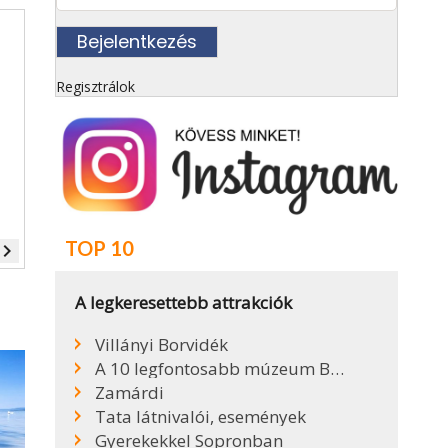
Regisztrálok
TOP 10
vigate_next
A legkeresettebb attrakciók
Villányi Borvidék
A 10 legfontosabb múzeum Budapesten
Zamárdi
Tata látnivalói, események
Gyerekekkel Sopronban