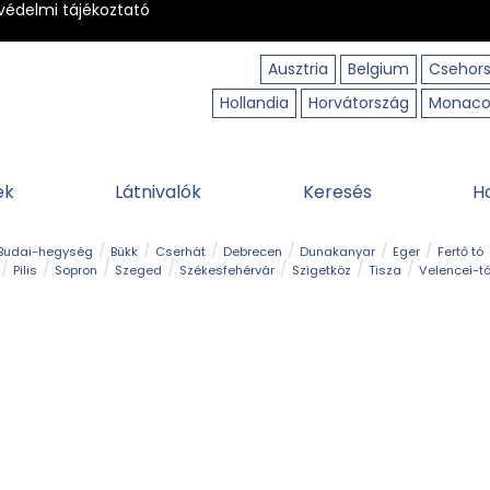
védelmi tájékoztató
Ausztria
Belgium
Csehor
Hollandia
Horvátország
Monac
ek
Látnivalók
Keresés
H
Budai-hegység
Bükk
Cserhát
Debrecen
Dunakanyar
Eger
Fertő tó
Pilis
Sopron
Szeged
Székesfehérvár
Szigetköz
Tisza
Velencei-t
Kilátó
Kirándulóhely
Kisvasút
Kuriózum
Lombkoronasétány
Múzeu