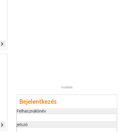
vigate_next
hirdetés
Bejelentkezés
Felhasználónév
vigate_next
Jelszó