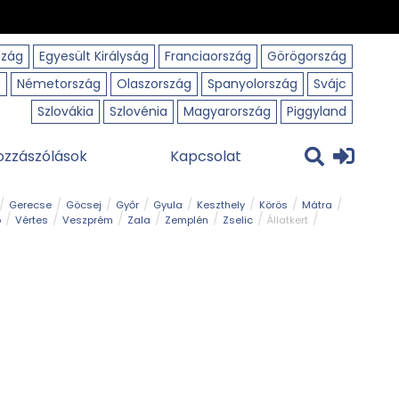
szág
Egyesült Királyság
Franciaország
Görögország
o
Németország
Olaszország
Spanyolország
Svájc
Szlovákia
Szlovénia
Magyarország
Piggyland
ozzászólások
Kapcsolat
Gerecse
Göcsej
Győr
Gyula
Keszthely
Körös
Mátra
ó
Vértes
Veszprém
Zala
Zemplén
Zselic
Állatkert
m
Nemzeti Park
Szabadstrand
Szurdok
Tanösvény
Tavak