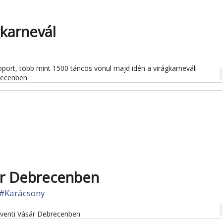
karnevál
soport, több mint 1500 táncos vonul majd idén a virágkarneváli
na
recenben
ár Debrecenben
#Karácsony
na
dventi Vásár Debrecenben