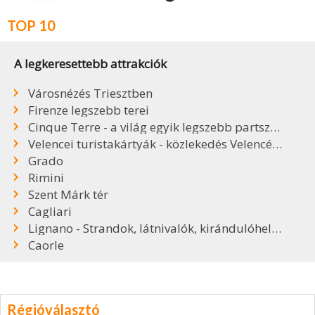
TOP 10
A legkeresettebb attrakciók
Városnézés Triesztben
Firenze legszebb terei
Cinque Terre - a világ egyik legszebb partszakasza
Velencei turistakártyák - közlekedés Velencében
Grado
Rimini
Szent Márk tér
Cagliari
Lignano - Strandok, látnivalók, kirándulóhelyek
Caorle
Régióválasztó