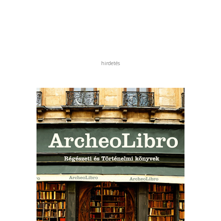
hirdetés