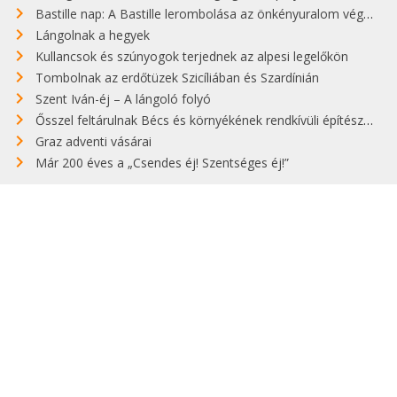
Bastille nap: A Bastille lerombolása az önkényuralom végét jelentette
Lángolnak a hegyek
Kullancsok és szúnyogok terjednek az alpesi legelőkön
Tombolnak az erdőtüzek Szicíliában és Szardínián
Szent Iván-éj – A lángoló folyó
Ősszel feltárulnak Bécs és környékének rendkívüli építészeti kincsei
Graz adventi vásárai
Már 200 éves a „Csendes éj! Szentséges éj!”