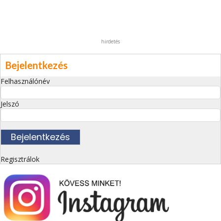
hirdetés
Bejelentkezés
Felhasználónév
Jelszó
Regisztrálok