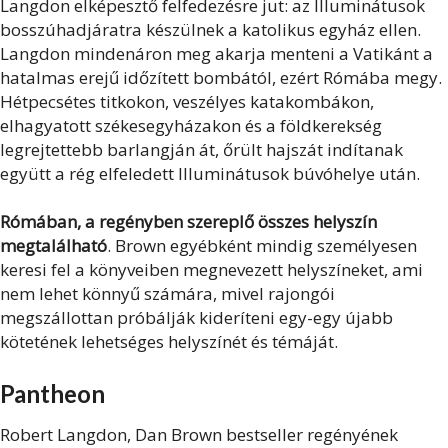
Langdon elképesztő felfedezésre jut: az Illuminátusok
bosszúhadjáratra készülnek a katolikus egyház ellen.
Langdon mindenáron meg akarja menteni a Vatikánt a
hatalmas erejű időzített bombától, ezért Rómába megy.
Hétpecsétes titkokon, veszélyes katakombákon,
elhagyatott székesegyházakon és a földkerekség
legrejtettebb barlangján át, őrült hajszát indítanak
együtt a rég elfeledett Illuminátusok búvóhelye után.
Rómában, a regényben szereplő összes helyszín
megtalálható
. Brown egyébként mindig személyesen
keresi fel a könyveiben megnevezett helyszíneket, ami
nem lehet könnyű számára, mivel rajongói
megszállottan próbálják kideríteni egy-egy újabb
kötetének lehetséges helyszínét és témáját.
Pantheon
Robert Langdon, Dan Brown bestseller regényének