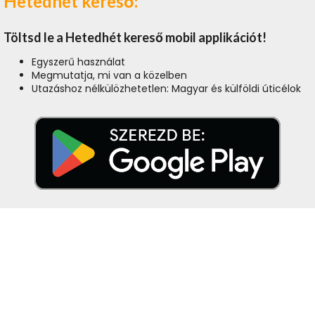
Hetedhét kereső:
Töltsd le a Hetedhét kereső mobil applikációt!
Egyszerű használat
Megmutatja, mi van a közelben
Utazáshoz nélkülözhetetlen: Magyar és külföldi úticélok