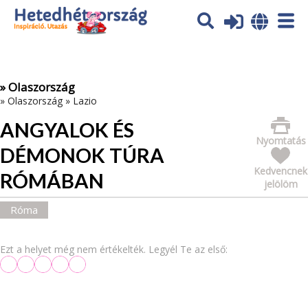
Az oldal sütiket (cookies) használ. További tájékoztatás itt:
Adatvédelmi tájékoztató
Ok
» Olaszország
»
Olaszország
»
Lazio
ANGYALOK ÉS
Nyomtatás
DÉMONOK TÚRA
Kedvencnek
RÓMÁBAN
jelölöm
Róma
Ezt a helyet még nem értékelték. Legyél Te az első: