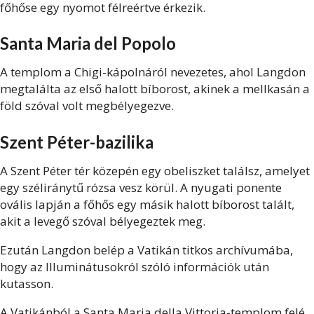
főhőse egy nyomot félreértve érkezik.
Santa Maria del Popolo
A templom a Chigi-kápolnáról nevezetes, ahol Langdon
megtalálta az első halott bíborost, akinek a mellkasán a
föld szóval volt megbélyegezve.
Szent Péter-bazilika
A Szent Péter tér közepén egy obeliszket találsz, amelyet
egy széliránytű rózsa vesz körül. A nyugati ponente
ovális lapján a főhős egy másik halott bíborost talált,
akit a levegő szóval bélyegeztek meg.
Ezután Langdon belép a Vatikán titkos archívumába,
hogy az Illuminátusokról szóló információk után
kutasson.
A Vatikánból a Santa Maria della Vittoria-templom felé