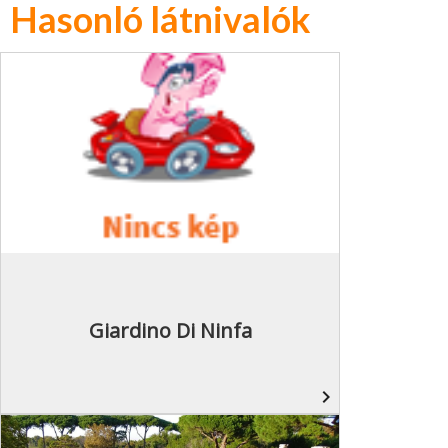
Hasonló látnivalók
Giardino Di Ninfa
navigate_next