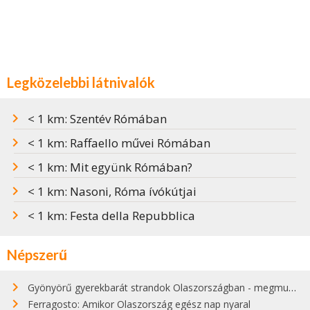
Legközelebbi látnivalók
< 1 km: Szentév Rómában
< 1 km: Raffaello művei Rómában
< 1 km: Mit együnk Rómában?
< 1 km: Nasoni, Róma ívókútjai
< 1 km: Festa della Repubblica
Népszerű
Gyönyörű gyerekbarát strandok Olaszországban - megmutatjuk a 15 legjobbat
Ferragosto: Amikor Olaszország egész nap nyaral