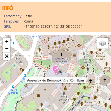
Tartomány:
Lazio
Település:
Roma
GPS:
41° 53′ 35.95308″, 12° 28′ 58.55556″
+
−
Angyalok és Démonok túra Rómában