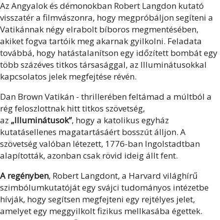
Az Angyalok és démonokban Robert Langdon kutató
visszatér a filmvászonra, hogy megpróbáljon segíteni a
Vatikánnak négy elrabolt bíboros megmentésében,
akiket fogva tartóik meg akarnak gyilkolni. Feladata
továbbá, hogy hatástalanítson egy időzített bombát egy
több százéves titkos társasággal, az Illuminátusokkal
kapcsolatos jelek megfejtése révén.
Dan Brown Vatikán - thrillerében feltámad a múltból a
rég feloszlottnak hitt titkos szövetség,
az
„Illuminátusok”
, hogy a katolikus egyház
kutatásellenes magatartásáért bosszút álljon. A
szövetség valóban létezett, 1776-ban Ingolstadtban
alapították, azonban csak rövid ideig állt fent.
A regényben
, Robert Langdont, a Harvard világhírű
szimbólumkutatóját egy svájci tudományos intézetbe
hívják, hogy segítsen megfejteni egy rejtélyes jelet,
amelyet egy meggyilkolt fizikus mellkasába égettek.