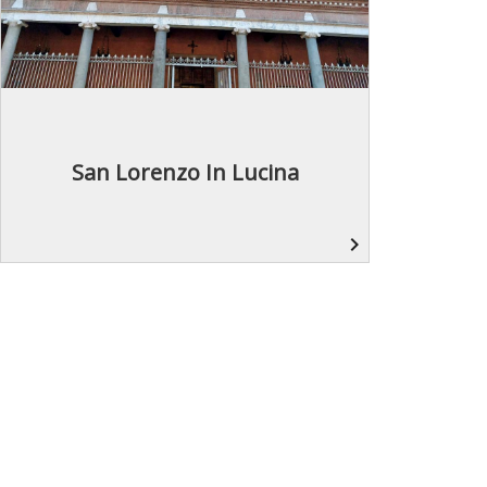
San Lorenzo In Lucina
navigate_next