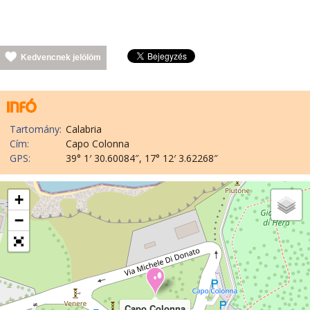
Kedvencnek jelölöm
Tartomány:
Calabria
Cím:
Capo Colonna
GPS:
39° 1′ 30.60084″, 17° 12′ 3.62268″
+
−
Capo Colonna