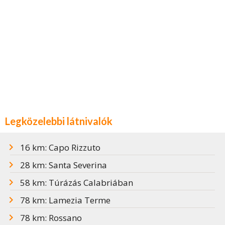
Legközelebbi látnivalók
16 km: Capo Rizzuto
28 km: Santa Severina
58 km: Túrázás Calabriában
78 km: Lamezia Terme
78 km: Rossano