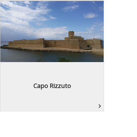
Capo Rizzuto
navigate_next