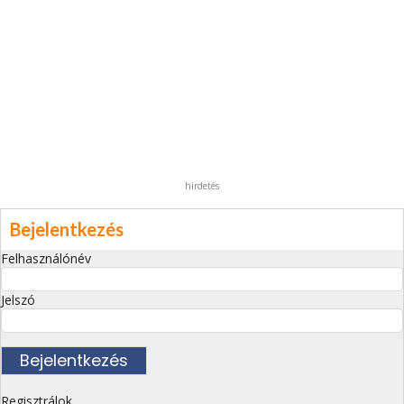
hirdetés
Bejelentkezés
Felhasználónév
Jelszó
Regisztrálok