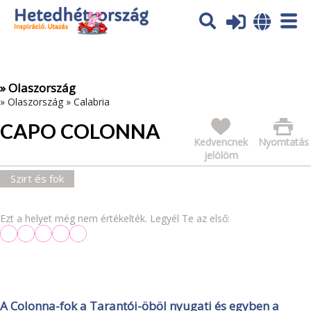
Az oldal sütiket (cookies) használ. További tájékoztatás itt:
Adatvédelmi tájékoztató
Ok
» Olaszország
»
Olaszország
»
Calabria
CAPO COLONNA
Kedvencnek
Nyomtatás
jelölöm
Szirt és fok
Ezt a helyet még nem értékelték. Legyél Te az első:
A Colonna-fok a Tarantói-öböl nyugati és egyben a