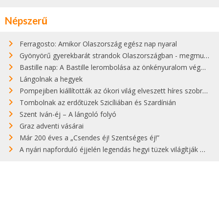
Népszerű
Ferragosto: Amikor Olaszország egész nap nyaral
Gyönyörű gyerekbarát strandok Olaszországban - megmutatjuk a 15 legjobbat
Bastille nap: A Bastille lerombolása az önkényuralom végét jelentette
Lángolnak a hegyek
Pompejiben kiállították az ókori világ elveszett híres szobrának másolatát
Tombolnak az erdőtüzek Szicíliában és Szardínián
Szent Iván-éj – A lángoló folyó
Graz adventi vásárai
Már 200 éves a „Csendes éj! Szentséges éj!”
A nyári napforduló éjjelén legendás hegyi tüzek világítják meg Zugspitzét