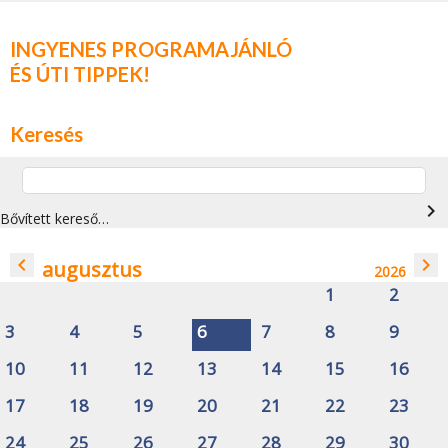
INGYENES PROGRAMAJÁNLÓ
ÉS ÚTI TIPPEK!
Keresés
navigate_next
Bővített kereső…
navigate_before
navigate_next
augusztus
2026
1
2
3
4
5
6
7
8
9
10
11
12
13
14
15
16
17
18
19
20
21
22
23
24
25
26
27
28
29
30