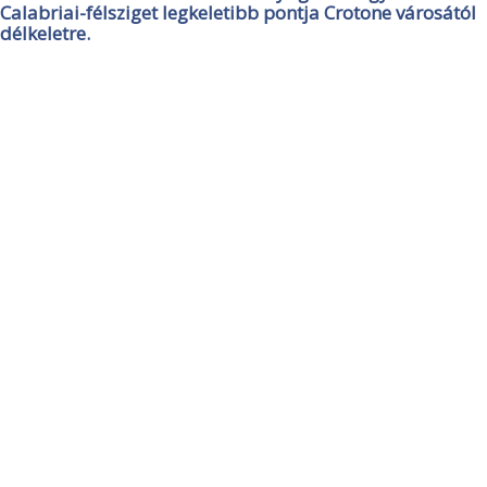
Calabriai-félsziget legkeletibb pontja Crotone városától
délkeletre.