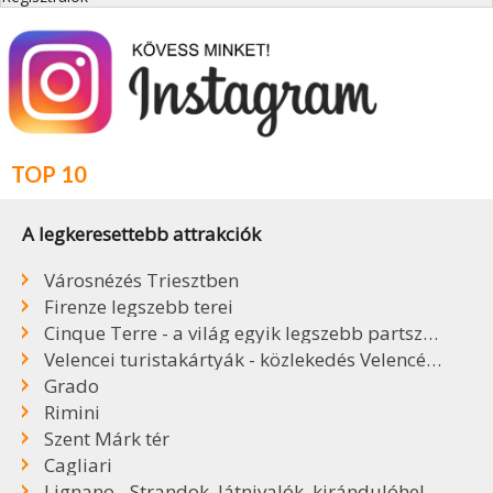
TOP 10
A legkeresettebb attrakciók
Városnézés Triesztben
Firenze legszebb terei
Cinque Terre - a világ egyik legszebb partszakasza
Velencei turistakártyák - közlekedés Velencében
Grado
Rimini
Szent Márk tér
Cagliari
Lignano - Strandok, látnivalók, kirándulóhelyek