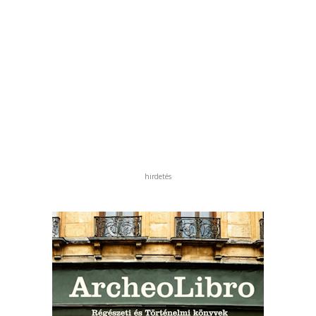
hirdetés