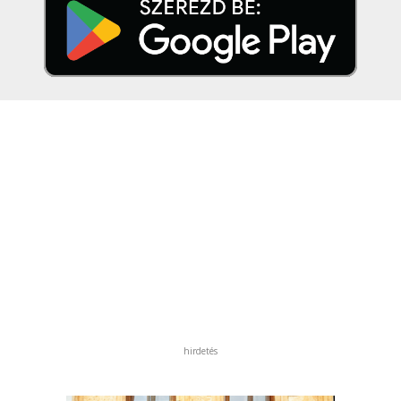
hirdetés