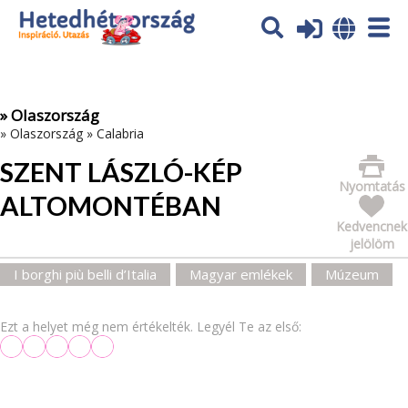
Az oldal sütiket (cookies) használ. További tájékoztatás itt:
Adatvédelmi tájékoztató
Ok
» Olaszország
»
Olaszország
»
Calabria
SZENT LÁSZLÓ-KÉP
Nyomtatás
ALTOMONTÉBAN
Kedvencnek
jelölöm
I borghi più belli d’Italia
Magyar emlékek
Múzeum
Ezt a helyet még nem értékelték. Legyél Te az első: