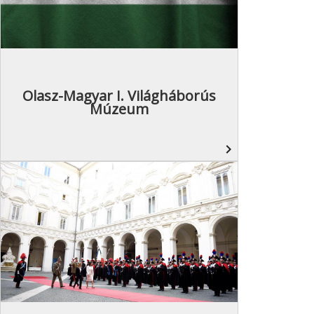
Olasz-Magyar I. Világháborús
Múzeum
navigate_next