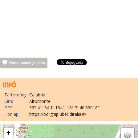
Kedvencnek jelölöm
Tartomány:
Calabria
Cím:
Altomonte
GPS:
39° 41′ 54.11134″, 16° 7′ 40.89018″
Honlap:
https://borghipiubelliditalia.it/
+