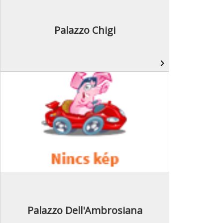
Palazzo Chigi
navigate_next
Palazzo Dell'Ambrosiana