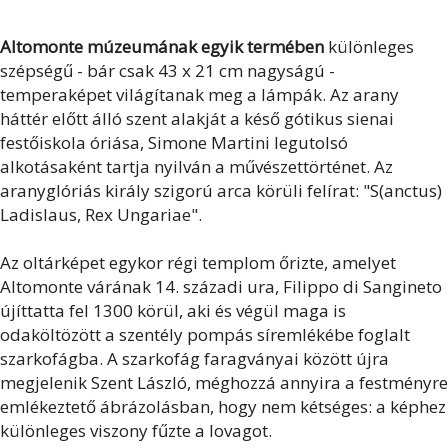
Altomonte múzeumának egyik termében
különleges
szépségű - bár csak 43 x 21 cm nagyságú -
temperaképet világítanak meg a lámpák. Az arany
háttér előtt álló szent alakját a késő gótikus sienai
festőiskola óriása, Simone Martini legutolsó
alkotásaként tartja nyilván a művészettörténet. Az
aranyglóriás király szigorú arca körüli felírat: "S(anctus)
Ladislaus, Rex Ungariae".
Az oltárképet egykor régi templom őrizte, amelyet
Altomonte várának 14. századi ura, Filippo di Sangineto
újíttatta fel 1300 körül, aki és végül maga is
odaköltözött a szentély pompás síremlékébe foglalt
szarkofágba. A szarkofág faragványai között újra
megjelenik Szent László, méghozzá annyira a festményre
emlékeztető ábrázolásban, hogy nem kétséges: a képhez
különleges viszony fűzte a lovagot.