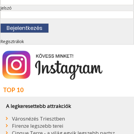
Jelszó
Regisztrálok
TOP 10
A legkeresettebb attrakciók
Városnézés Triesztben
Firenze legszebb terei
Cinque Terre - a világ egyik legszebb partszakasza