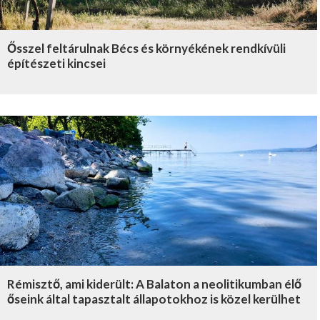
Ősszel feltárulnak Bécs és környékének rendkívüli
építészeti kincsei
Rémisztő, ami kiderült: A Balaton a neolitikumban élő
őseink által tapasztalt állapotokhoz is közel kerülhet