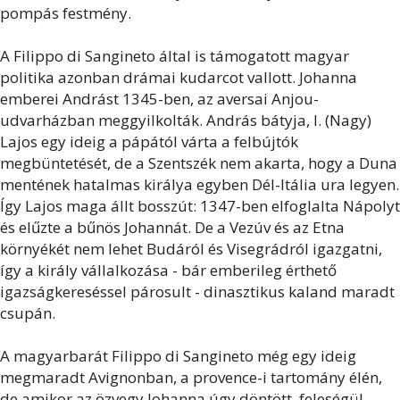
pompás festmény.
A Filippo di Sangineto által is támogatott magyar
politika azonban drámai kudarcot vallott. Johanna
emberei Andrást 1345-ben, az aversai Anjou-
udvarházban meggyilkolták. András bátyja, I. (Nagy)
Lajos egy ideig a pápától várta a felbújtók
megbüntetését, de a Szentszék nem akarta, hogy a Duna
mentének hatalmas királya egyben Dél-Itália ura legyen.
Így Lajos maga állt bosszút: 1347-ben elfoglalta Nápolyt
és elűzte a bűnös Johannát. De a Vezúv és az Etna
környékét nem lehet Budáról és Visegrádról igazgatni,
így a király vállalkozása - bár emberileg érthető
igazságkereséssel párosult - dinasztikus kaland maradt
csupán.
A magyarbarát Filippo di Sangineto még egy ideig
megmaradt Avignonban, a provence-i tartomány élén,
de amikor az özvegy Johanna úgy döntött, feleségül