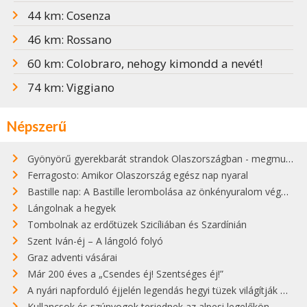
44 km: Cosenza
46 km: Rossano
60 km: Colobraro, nehogy kimondd a nevét!
74 km: Viggiano
Népszerű
Gyönyörű gyerekbarát strandok Olaszországban - megmutatjuk a 15 legjobbat
Ferragosto: Amikor Olaszország egész nap nyaral
Bastille nap: A Bastille lerombolása az önkényuralom végét jelentette
Lángolnak a hegyek
Tombolnak az erdőtüzek Szicíliában és Szardínián
Szent Iván-éj – A lángoló folyó
Graz adventi vásárai
Már 200 éves a „Csendes éj! Szentséges éj!”
A nyári napforduló éjjelén legendás hegyi tüzek világítják meg Zugspitzét
Kullancsok és szúnyogok terjednek az alpesi legelőkön