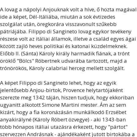
A lovag a nápolyi Anjouknak volt a híve, ő hozta magával
ide a képet, Dél-Itáliába, miután a sok évtizedes
szolgálat után, öregkorára visszavonult szűkebb
pátriájába. Filippo di Sangineto lovag egykor tevékeny
részese volt az itáliai államok, illetve a család egyes ágai
között zajló heves politikai és katonai küzdelmeknek.
Előbb II. (Sánta) Károly király harmadik fiának, a trónt
öröklő "Bölcs" Róbertnek udvarába tartozott, majd a
trónörökös, Károly calabriai herceg mellett szolgált.
A képet Filippo di Sangineto lehet, hogy az egyik
jelentősebb Anjou-birtok, Provence helytartójaként
szerezte meg 1342 táján, hiszen tudjuk, hogy ekkoriban
ugyanitt alkotott Simone Martini mester. Ám az sem
kizárt, hogy a fia koronázásán munkálkodó Erzsébet
anyakirályné (Károly Róbert özvegye) - aki 1343-ban
több hónapos itáliai utazásra érkezett, hogy "pártot"
szervezzen Andrásnak - ajándékaként jutott birtokába a