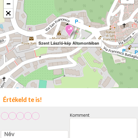
−
Szent László-kép Altomontéban
Értékeld te is!
Komment