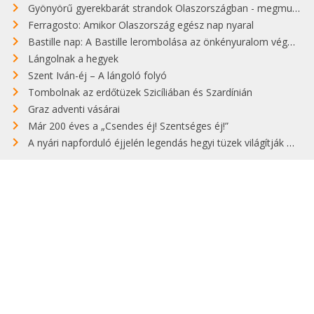
Gyönyörű gyerekbarát strandok Olaszországban - megmutatjuk a 15 legjobbat
Ferragosto: Amikor Olaszország egész nap nyaral
Bastille nap: A Bastille lerombolása az önkényuralom végét jelentette
Lángolnak a hegyek
Szent Iván-éj – A lángoló folyó
Tombolnak az erdőtüzek Szicíliában és Szardínián
Graz adventi vásárai
Már 200 éves a „Csendes éj! Szentséges éj!”
A nyári napforduló éjjelén legendás hegyi tüzek világítják meg Zugspitzét