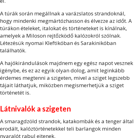
el.
A túrák során megállnak a varázslatos strandoknál,
hogy mindenki megmártózhasson és élvezze az időt. A
túrákon ételeket, italokat és történeteket is kínálnak,
amelyek a Miloson rejtőzködő kalózokról szólnak.
Létezésük nyomai Kleftikóban és Sarakinikóban
találhatók.
A hajókirándulások majdnem egy egész napot vesznek
igénybe, és ez az egyik olyan dolog, amit leginkább
érdemes megtenni a szigeten, mivel a sziget legszebb
tájait láthatjuk, miközben megismerhetjük a sziget
történetét is.
Látnivalók a szigeten
A smaragdzöld strandok, katakombák és a tenger által
erodált, kalóztörténetekkel teli barlangok minden
nyaralót rabul ejtenek.