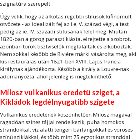
szignatúra szerepelt.
Úgy vélik, hogy az alkotás régebbi stílusok kifinomult
ötvözete - az idealizált fej az i.e. V. század végi, a test
pedig az ie. IV. századi stílusának felel meg. Miután
1820-ban a görög paraszt kiásta, elrejtette a szobrot,
azonban török tisztviselők megtalálták és elkobozták.
Nem sokkal később de Riviére márki vásárolta meg, aki
kis restaurálás után 1821-ben XVIII. Lajos francia
királynak ajándékozta. Később a király a Louvre-nak
adományozta, ahol jelenleg is megtekinthető.
Milosz vulkanikus eredetű sziget, a
Kikládok legdélnyugatibb szigete
Vulkanikus eredetének köszönhetően Milosz magával
ragadóan színes tájjal rendelkezik, puha homokos
strandokkal, víz alatti tengeri barlangokkal és vöröses
színű sziklákkal, és több mint 75 egzotikus stranddal