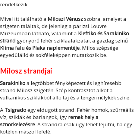
rendelkezik.
Mivel itt található a
Miloszi Vénusz
szobra, amelyet a
szigeten találtak, de jelenleg a párizsi Louvre
Múzeumban látható, valamint a
Kleftiko és Sarakiniko
strand
gyönyörű fehér sziklaalakzatai, a gazdag színű
Klima falu és Plaka naplementéje
, Milos szépsége
egyedülálló és sokféleképpen mutatkozik be.
Milosz strandjai
Sarakiniko
a legtöbbet fényképezett és leghíresebb
strand Milosz szigetén. Szép kontrasztot alkot a
vulkanikus sziklákból álló táj és a tengermélykék színe.
A
Tsigrado
egy eldugott strand. Fehér homok, szürreális
víz, sziklák és barlangok, így
remek hely a
sznorkelezésre
. A strandra csak úgy lehet lejutni, ha egy
kötélen mászol lefelé.