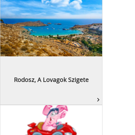
Rodosz, A Lovagok Szigete
navigate_next