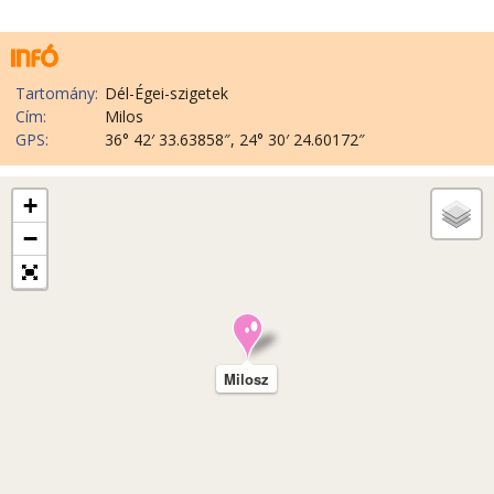
Tartomány:
Dél-Égei-szigetek
Cím:
Milos
GPS:
36° 42′ 33.63858″, 24° 30′ 24.60172″
+
−
Milosz