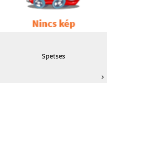
Spetses
navigate_next