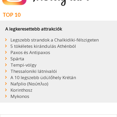
TOP 10
A legkeresettebb attrakciók
Legszebb strandok a Chalkidiki-félszigeten
5 tökéletes kirándulás Athénból
Paxos és Antipaxos
Spárta
Tempi-völgy
Thessaloniki látnivalói
A 10 legszebb üdülőhely Krétán
Nafplio (Ναύπλιο)
Korinthosz
Mykonos