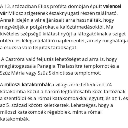
A 13. században Elias próféta dombján épült
velencei
vár
Milosz szigetének északnyugati részén található.
Annak idején a vár eljárásait arra használták, hogy
megvédjék a polgárokat a kalóztámadásoktól. Ma
kivételes szépségű kilátást nyújt a látogatóknak a sziget
öblére és lélegzetelállító naplementét, amely meghálálja
a csúcsra való feljutás fáradságát.
A Castróra való feljutás lehetőséget ad arra is, hogy
meglátogassa a Panagia Thalassitra templomot és a
Szűz Mária vagy Szűz Skiniotissa templomot.
A
miloszi katakombák
a világszerte felfedezett 74
katakomba közül a három legfontosabb közé tartoznak
a szentföldi és a római katakombákkal együtt, és az 1. és
az 5. század között keletkeztek. Lehetséges, hogy a
miloszi katakombák régebbiek, mint a római
katakombák.