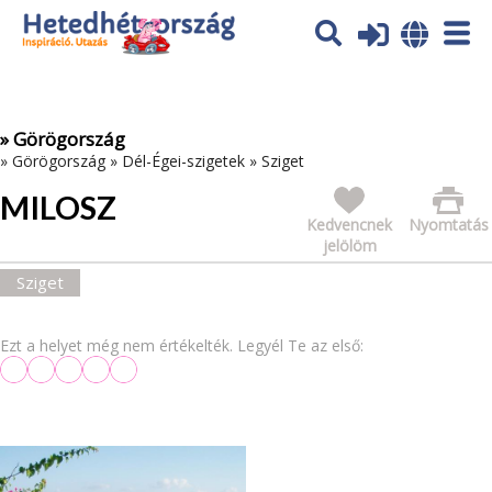
Az oldal sütiket (cookies) használ. További tájékoztatás itt:
Adatvédelmi tájékoztató
Ok
» Görögország
»
Görögország
»
Dél-Égei-szigetek
»
Sziget
MILOSZ
Kedvencnek
Nyomtatás
jelölöm
Sziget
Ezt a helyet még nem értékelték. Legyél Te az első: