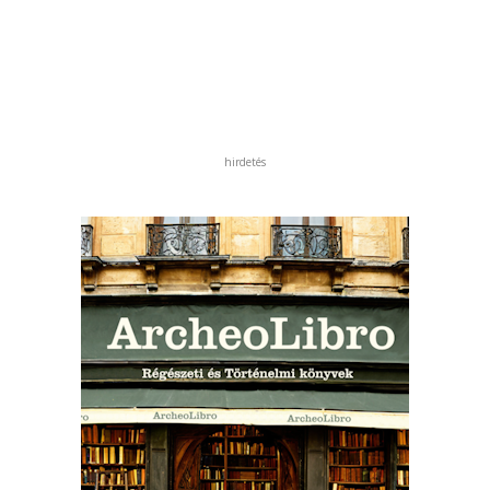
hirdetés