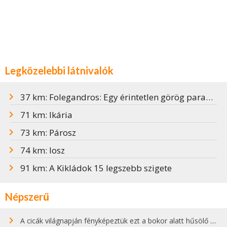
Legközelebbi látnivalók
37 km: Folegandros: Egy érintetlen görög paradicsomi sziget
71 km: Ikária
73 km: Párosz
74 km: Iosz
91 km: A Kikládok 15 legszebb szigete
Népszerű
A cicák világnapján fényképeztük ezt a bokor alatt hűsölő cicát Kisorosziban