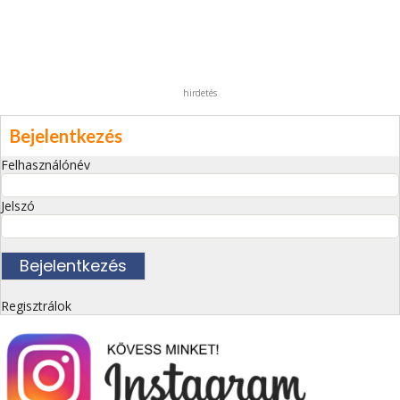
hirdetés
Bejelentkezés
Felhasználónév
Jelszó
Regisztrálok