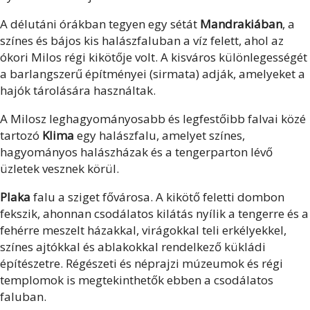
A délutáni órákban tegyen egy sétát
Mandrakiában
, a
színes és bájos kis halászfaluban a víz felett, ahol az
ókori Milos régi kikötője volt. A kisváros különlegességét
a barlangszerű építményei (sirmata) adják, amelyeket a
hajók tárolására használtak.
A Milosz leghagyományosabb és legfestőibb falvai közé
tartozó
Klima
egy halászfalu, amelyet színes,
hagyományos halászházak és a tengerparton lévő
üzletek vesznek körül.
Plaka
falu a sziget fővárosa. A kikötő feletti dombon
fekszik, ahonnan csodálatos kilátás nyílik a tengerre és a
fehérre meszelt házakkal, virágokkal teli erkélyekkel,
színes ajtókkal és ablakokkal rendelkező kükládi
építészetre. Régészeti és néprajzi múzeumok és régi
templomok is megtekinthetők ebben a csodálatos
faluban.