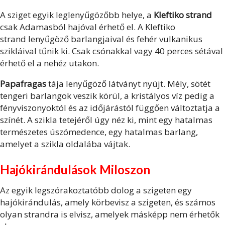
A sziget egyik leglenyűgözőbb helye, a
Kleftiko strand
csak Adamasból hajóval érhető el. A Kleftiko
strand lenyűgöző barlangjaival és fehér vulkanikus
szikláival tűnik ki. Csak csónakkal vagy 40 perces sétával
érhető el a nehéz utakon.
Papafragas
tája lenyűgöző látványt nyújt. Mély, sötét
tengeri barlangok veszik körül, a kristályos víz pedig a
fényviszonyoktól és az időjárástól függően változtatja a
színét. A szikla tetejéről úgy néz ki, mint egy hatalmas
természetes úszómedence, egy hatalmas barlang,
amelyet a szikla oldalába vájtak.
Hajókirándulások Miloszon
Az egyik legszórakoztatóbb dolog a szigeten egy
hajókirándulás, amely körbevisz a szigeten, és számos
olyan strandra is elvisz, amelyek másképp nem érhetők