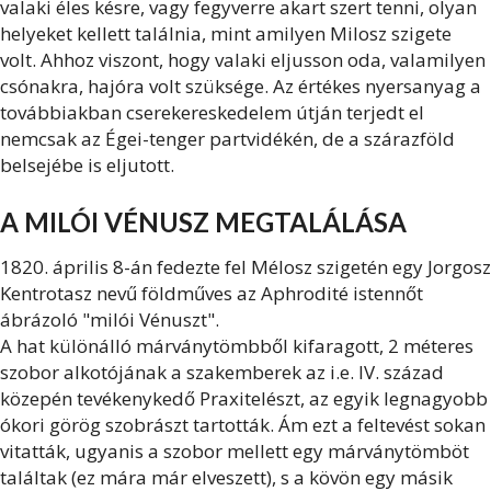
valaki éles késre, vagy fegyverre akart szert tenni, olyan
helyeket kellett találnia, mint amilyen Milosz szigete
volt. Ahhoz viszont, hogy valaki eljusson oda, valamilyen
csónakra, hajóra volt szüksége. Az értékes nyersanyag a
továbbiakban cserekereskedelem útján terjedt el
nemcsak az Égei-tenger partvidékén, de a szárazföld
belsejébe is eljutott.
A MILÓI VÉNUSZ MEGTALÁLÁSA
1820. április 8-án fedezte fel Mélosz szigetén egy Jorgosz
Kentrotasz nevű földműves az Aphrodité istennőt
ábrázoló "milói Vénuszt".
A hat különálló márványtömbből kifaragott, 2 méteres
szobor alkotójának a szakemberek az i.e. IV. század
közepén tevékenykedő Praxitelészt, az egyik legnagyobb
ókori görög szobrászt tartották. Ám ezt a feltevést sokan
vitatták, ugyanis a szobor mellett egy márványtömböt
találtak (ez mára már elveszett), s a kövön egy másik