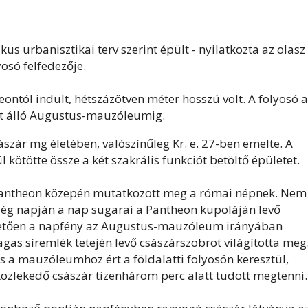
s urbanisztikai terv szerint épült - nyilatkozta az olasz
yosó felfedezője.
theontól indult, hétszázötven méter hosszú volt. A folyosó a
tt álló Augustus-mauzóleumig.
 császár mg életében, valószínűleg Kr. e. 27-ben emelte. A
 kötötte össze a két szakrális funkciót betöltő épületet.
Pantheon közepén mutatkozott meg a római népnek. Nem
őség napján a nap sugarai a Pantheon kupoláján levő
követően a napfény az Augustus-mauzóleum irányában
as síremlék tetején levő császárszobrot világította meg
s a mauzóleumhoz ért a földalatti folyosón keresztül,
közlekedő császár tizenhárom perc alatt tudott megtenni.