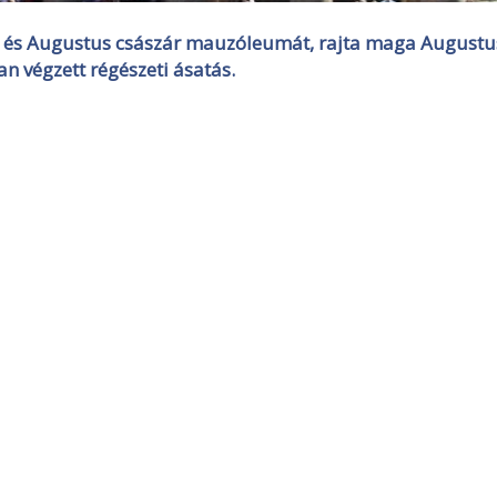
nt és Augustus császár mauzóleumát, rajta maga Augustu
an végzett régészeti ásatás.