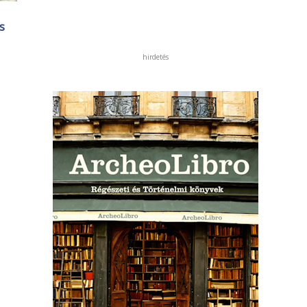
s
hirdetés