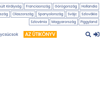
ült Királyság
Franciaország
Görögország
Hollandia
szág
Olaszország
Spanyolország
Svájc
Szlovákia
Szlovénia
Magyarország
Piggyland
AZ ÚTIKÖNYV
ycsúcsok