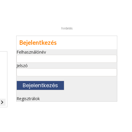
hirdetés
Bejelentkezés
Felhasználónév
Jelszó
Regisztrálok
vigate_next