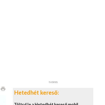
hirdetés
print
Hetedhét kereső:
Töltsd le a Hetedhét kereső mobil