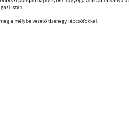
ülönböző pontján napfényben ragyogó császár látványa a
gazi isten.
 meg a mélybe vezető tizenegy lépcsőfokkal.