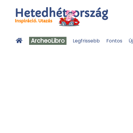
ArcheoLibro
Legfrissebb
Fontos
Ú