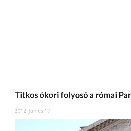
Titkos ókori folyosó a római Pa
2012. június 17.