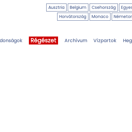
Ausztria
Belgium
Csehország
Egyes
Horvátország
Monaco
Németor
Régészet
jdonságok
Archívum
Vízpartok
Heg