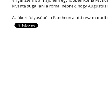
Virgili szerint a majdnem egy időben Róma két k
kívánta sugallani a római népnek, hogy Augustus i
Az ókori folyosóból a Pantheon alatti rész maradt