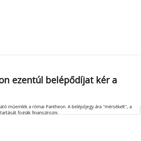
n ezentúl belépődíjat kér a
tó műemlék a római Pantheon. A belépőjegy ára "mérsékelt", a
na
tartását fogják finanszírozni.