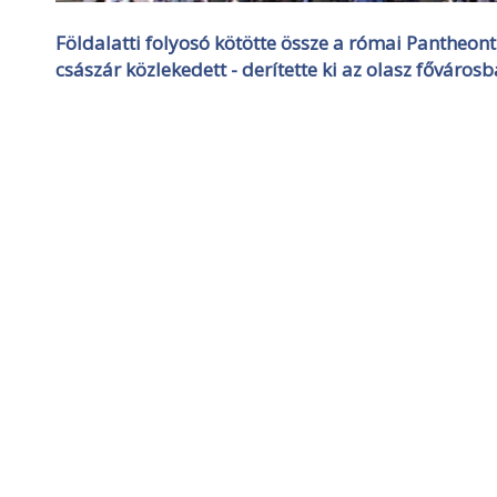
Földalatti folyosó kötötte össze a római Pantheo
császár közlekedett - derítette ki az olasz fővárosb