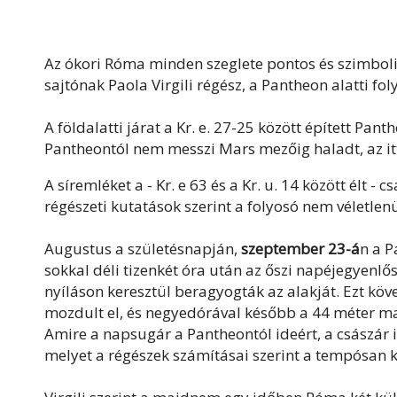
Az ókori Róma minden szeglete pontos és szimboliku
sajtónak Paola Virgili régész, a Pantheon alatti fol
A földalatti járat a Kr. e. 27-25 között épített Pan
Pantheontól nem messzi Mars mezőig haladt, az i
A síremléket a - Kr. e 63 és a Kr. u. 14 között élt -
régészeti kutatások szerint a folyosó nem véletlenül
Augustus a születésnapján,
szeptember 23-á
n a 
sokkal déli tizenkét óra után az őszi napéjegyenl
nyíláson keresztül beragyogták az alakját. Ezt 
mozdult el, és negyedórával később a 44 méter mag
Amire a napsugár a Pantheontól ideért, a császár i
melyet a régészek számításai szerint a tempósan 