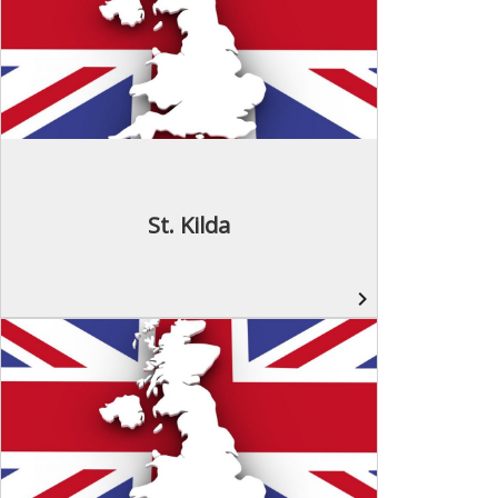
St. Kilda
navigate_next