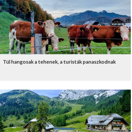
Túl hangosak a tehenek, a turisták panaszkodnak