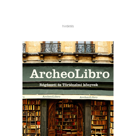
hirdetés