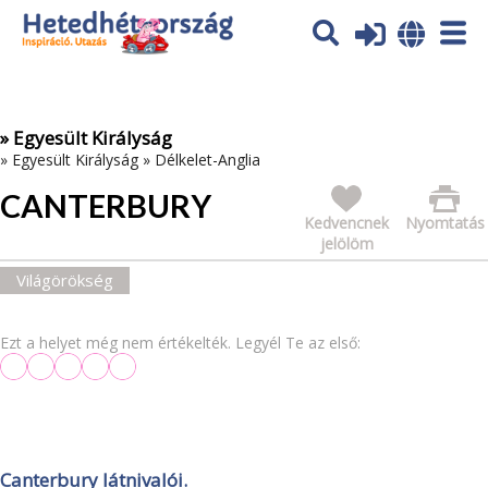
Az oldal sütiket (cookies) használ. További tájékoztatás itt:
Adatvédelmi tájékoztató
Ok
» Egyesült Királyság
»
Egyesült Királyság
»
Délkelet-Anglia
CANTERBURY
Kedvencnek
Nyomtatás
jelölöm
Világörökség
Ezt a helyet még nem értékelték. Legyél Te az első:
Canterbury látnivalói.