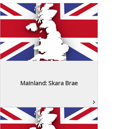
Mainland: Skara Brae
navigate_next