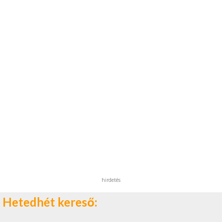
hirdetés
Hetedhét kereső: