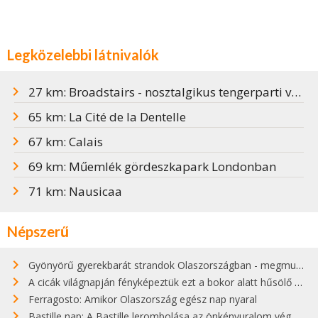
Legközelebbi látnivalók
27 km: Broadstairs - nosztalgikus tengerparti városka
65 km: La Cité de la Dentelle
67 km: Calais
69 km: Műemlék gördeszkapark Londonban
71 km: Nausicaa
Népszerű
Gyönyörű gyerekbarát strandok Olaszországban - megmutatjuk a 15 legjobbat
A cicák világnapján fényképeztük ezt a bokor alatt hűsölő cicát Kisorosziban
Ferragosto: Amikor Olaszország egész nap nyaral
Bastille nap: A Bastille lerombolása az önkényuralom végét jelentette