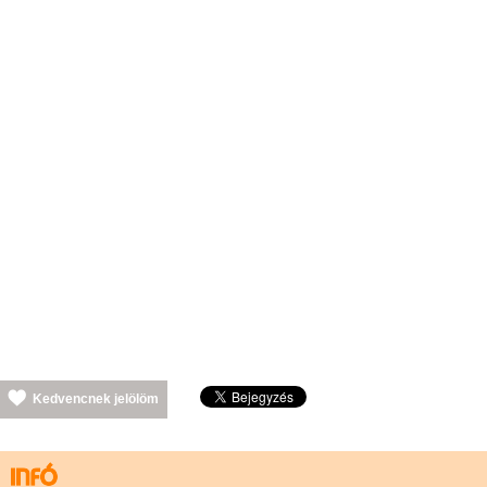
Kedvencnek jelölöm