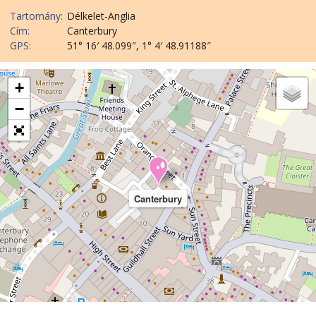
Tartomány:
Délkelet-Anglia
Cím:
Canterbury
GPS:
51° 16′ 48.099″, 1° 4′ 48.91188″
+
−
Canterbury