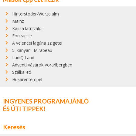
Hinterstoder-Wurzelalm
Mainz
Kassa látnivalói
Fontvieille
A velencei lagúna szigetei
5. kanyar - Mirabeau
LudiQ'Land
Adventi vásárok Vorarlbergben
Szálkai-tó
Husarentempel
INGYENES PROGRAMAJÁNLÓ
ÉS ÚTI TIPPEK!
Keresés