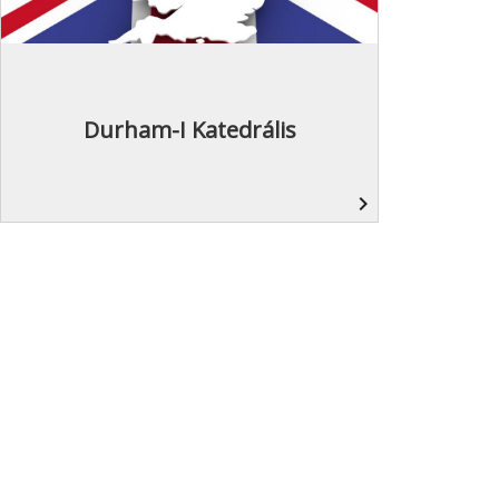
Durham-I Katedrális
navigate_next