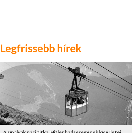
Legfrissebb hírek
A sípályák náci titka: Hitler hadseregének kísérletei