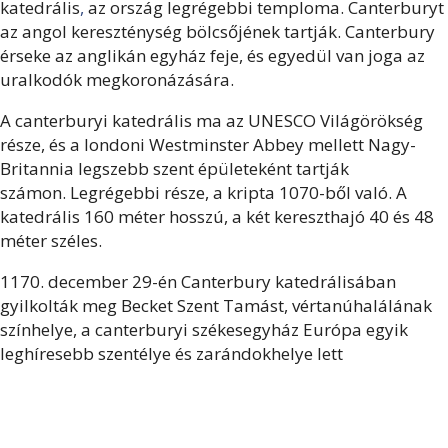
katedrális
,
az ország legrégebbi temploma. Canterburyt
az angol kereszténység bölcsőjének tartják. Canterbury
érseke az anglikán egyház feje, és egyedül van joga az
uralkodók megkoronázására.
A canterburyi katedrális ma az UNESCO Világörökség
része, és a londoni Westminster Abbey mellett Nagy-
Britannia legszebb szent épületeként tartják
számon. Legrégebbi része, a kripta 1070-ből való. A
katedrális 160 méter hosszú, a két kereszthajó 40 és 48
méter széles.
1170. december 29-én Canterbury katedrálisában
gyilkolták meg Becket Szent Tamást, vértanúhalálának
színhelye, a canterburyi székesegyház Európa egyik
leghíresebb szentélye és zarándokhelye lett