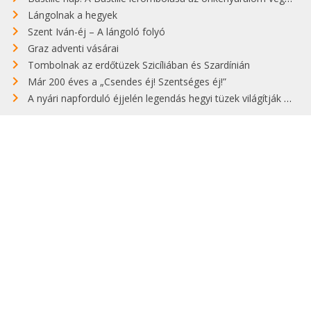
Lángolnak a hegyek
Szent Iván-éj – A lángoló folyó
Graz adventi vásárai
Tombolnak az erdőtüzek Szicíliában és Szardínián
Már 200 éves a „Csendes éj! Szentséges éj!”
A nyári napforduló éjjelén legendás hegyi tüzek világítják meg Zugspitzét