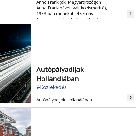
Anne Frank (aki Magyarországon
Anna Frank néven vált közismertté),
navigate_next
1933-ban menekült el szüleivel
Németországból Hollandiába. A
család a náci megszállás idején egy
amszterdami házban bújt meg. A
rejtekhelyet azonban 1944-ben árulás
folytán felfedezték, a családot
koncentrációs táborba hurcolták.
Autópályadíjak
Hollandiában
#Közlekedés
navigate_next
Autópályadíjak Hollandiában.