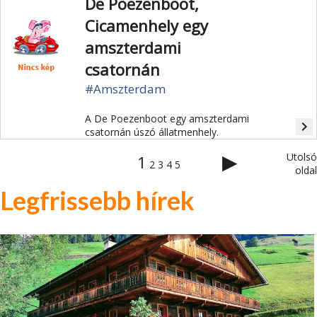
De Poezenboot,
Cicamenhely egy
amszterdami
csatornán
#Amszterdam
A De Poezenboot egy amszterdami
navigate_next
csatornán úszó állatmenhely.
▶
Utolsó
1
2
3
4
5
oldal
Legfrissebb hírek