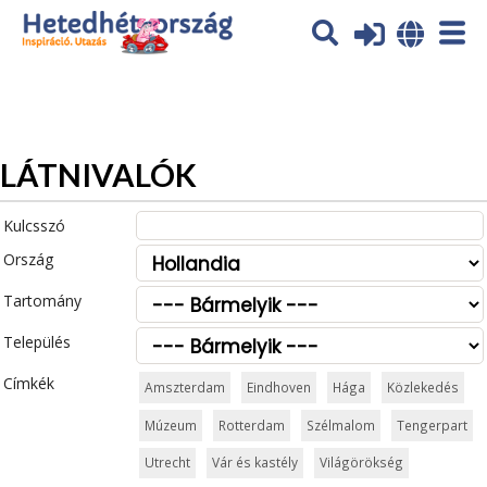
Az oldal sütiket (cookies) használ. További tájékoztatás itt:
Adatvédelmi tájékoztató
Ok
LÁTNIVALÓK
Kulcsszó
Ország
Tartomány
Település
Címkék
Amszterdam
Eindhoven
Hága
Közlekedés
Múzeum
Rotterdam
Szélmalom
Tengerpart
Utrecht
Vár és kastély
Világörökség