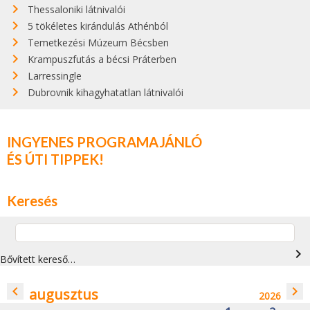
Thessaloniki látnivalói
5 tökéletes kirándulás Athénból
Temetkezési Múzeum Bécsben
Krampuszfutás a bécsi Práterben
Larressingle
Dubrovnik kihagyhatatlan látnivalói
INGYENES PROGRAMAJÁNLÓ
ÉS ÚTI TIPPEK!
Keresés
navigate_next
Bővített kereső…
navigate_before
navigate_next
augusztus
2026