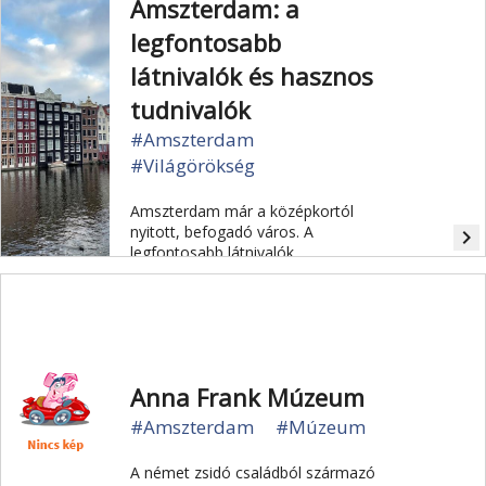
Amszterdam: a
legfontosabb
látnivalók és hasznos
tudnivalók
#Amszterdam
#Világörökség
Amszterdam már a középkortól
nyitott, befogadó város. A
navigate_next
legfontosabb látnivalók.
Anna Frank Múzeum
#Amszterdam
#Múzeum
A német zsidó családból származó