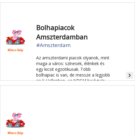
Bolhapiacok
Amszterdamban
#Amszterdam
Az amszterdami piacok olyanok, mint
maga a város: színesek, élénkek és
egy kicsit egzotikusak. Több
navigate_next
bolhapiac is van, de messze a legjobb
az IJ-Hallenben, az NDSM hajógyár
területén található.