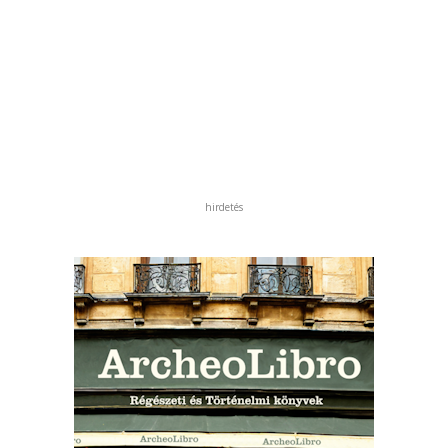
hirdetés