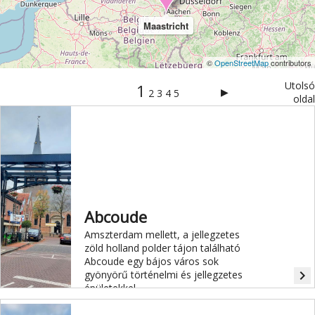
Maastricht
©
OpenStreetMap
contributors
Utolsó
1
▶
2
3
4
5
oldal
Abcoude
Amszterdam mellett, a jellegzetes
zöld holland polder tájon található
Abcoude egy bájos város sok
navigate_next
gyönyörű történelmi és jellegzetes
épületekkel.