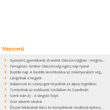
Népszerű
Gyönyörű gyerekbarát strandok Olaszországban - megmutatjuk a 15 legjobbat
Ferragosto: Amikor Olaszország egész nap nyaral
Bastille nap: A Bastille lerombolása az önkényuralom végét jelentette
Lángolnak a hegyek
Kullancsok és szúnyogok terjednek az alpesi legelőkön
Tombolnak az erdőtüzek Szicíliában és Szardínián
Szent Iván-éj – A lángoló folyó
Graz adventi vásárai
Ősszel feltárulnak Bécs és környékének rendkívüli építészeti kincsei