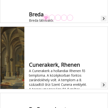
Breda
navigate_next
Breda látnivalói.
Cunerakerk, Rhenen
A Cunerakerk a hollandiai Rhenen fő
temploma. A középkorban fontos
zarándokhely volt. A templom a 8.
navigate_next
századtól őrzi Szent Cunera ereklyéit.
A torony magassága 81,8 méter.