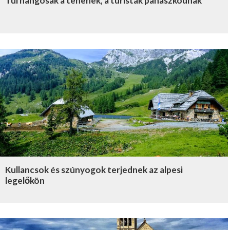
Túl hangosak a tehenek, a turisták panaszkodnak
Kullancsok és szúnyogok terjednek az alpesi
legelőkön