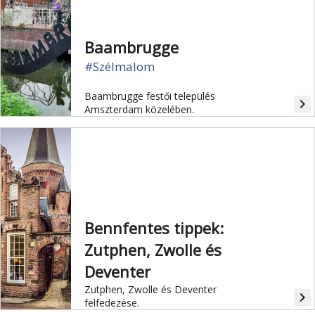
Baambrugge
#Szélmalom
Baambrugge festői település
navigate_next
Amszterdam közelében.
Bennfentes tippek:
Zutphen, Zwolle és
Deventer
Zutphen, Zwolle és Deventer
navigate_next
felfedezése.