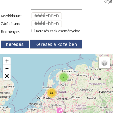
Kinyit
Kezdődátum:
Záródátum:
Keresés csak eseményekre
Események:
Keresés a közelben
+
−
4
44