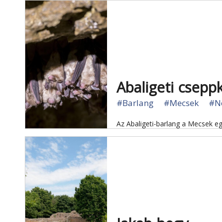
Abaligeti csepp
#Barlang
#Mecsek
#N
Az Abaligeti-barlang a Mecsek eg