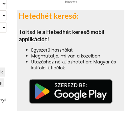
hirdetés
Hetedhét kereső:
Töltsd le a Hetedhét kereső mobil
applikációt!
Egyszerű használat
Megmutatja, mi van a közelben
Utazáshoz nélkülözhetetlen: Magyar és
külföldi úticélok
lc
ep
nyit