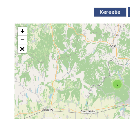
+
−
5