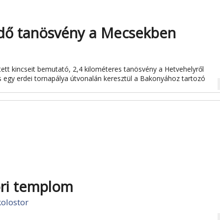
erdő tanösvény a Mecsekben
jtett kincseit bemutató, 2,4 kilométeres tanösvény a Hetvehelyről
és egy erdei tornapálya útvonalán keresztül a Bakonyához tartozó
na
ri templom
olostor
na