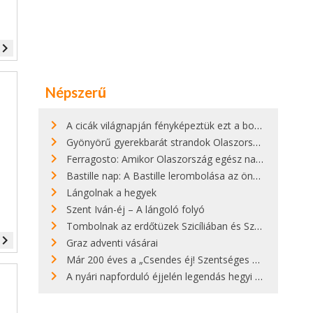
vigate_next
Népszerű
A cicák világnapján fényképeztük ezt a bokor alatt hűsölő cicát Kisorosziban
Gyönyörű gyerekbarát strandok Olaszországban - megmutatjuk a 15 legjobbat
Ferragosto: Amikor Olaszország egész nap nyaral
Bastille nap: A Bastille lerombolása az önkényuralom végét jelentette
Lángolnak a hegyek
Szent Iván-éj – A lángoló folyó
Tombolnak az erdőtüzek Szicíliában és Szardínián
vigate_next
Graz adventi vásárai
Már 200 éves a „Csendes éj! Szentséges éj!”
A nyári napforduló éjjelén legendás hegyi tüzek világítják meg Zugspitzét