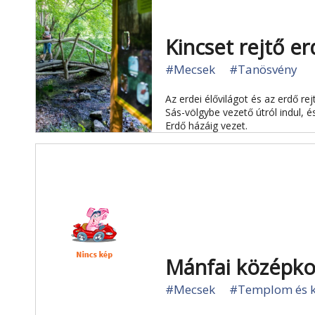
Kincset rejtő 
#Mecsek
#Tanösvény
Az erdei élővilágot és az erdő re
Sás-völgybe vezető útról indul, 
Erdő házáig vezet.
Mánfai középko
#Mecsek
#Templom és k