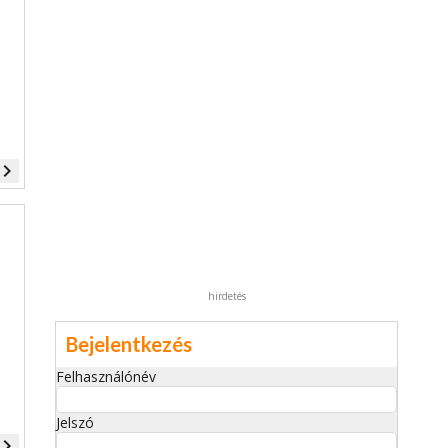
vigate_next
hirdetés
Bejelentkezés
Felhasználónév
Jelszó
vigate_next