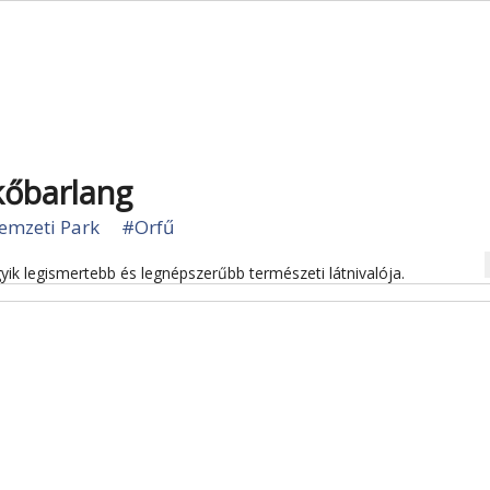
kőbarlang
emzeti Park
#Orfű
na
yik legismertebb és legnépszerűbb természeti látnivalója.