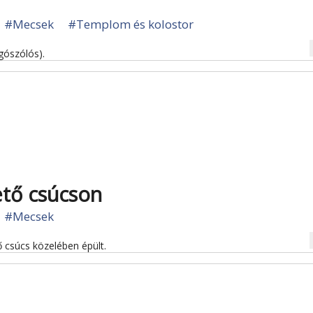
#Mecsek
#Templom és kolostor
na
gószólós).
ető csúcson
#Mecsek
na
 csúcs közelében épült.