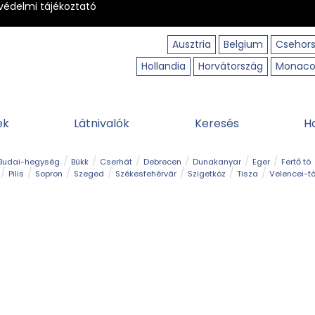
védelmi tájékoztató
Ausztria
Belgium
Csehor
Hollandia
Horvátország
Monac
ek
Látnivalók
Keresés
H
Budai-hegység
Bükk
Cserhát
Debrecen
Dunakanyar
Eger
Fertő tó
Pilis
Sopron
Szeged
Székesfehérvár
Szigetköz
Tisza
Velencei-t
Kilátó
Kirándulóhely
Kisvasút
Kuriózum
Lombkoronasétány
Múzeu