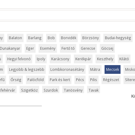
ny
Balaton
Barlang
Bob
Borvidék
Börzsöny
Budai-hegység
Dunakanyar
Eger
Esemény
Fertő tó
Gerecse
Göcsej
s
Hegyi felvonó
Ipoly
Karácsony
Kerékpár
Keszthely
Kilátó
um
Legjobb & legszebb
Lombkoronasétány
Mátra
Mecsek
Misko
rfű
Őrség
Palócföld
Park és kert
Pécs
Pilis
Régészet
Síter
fehérvár
Szigetköz
Szurdok
Tanösvény
Tavak
Ki
ly
Városliget
Velencei-tó
Vértes
Veszprém
Világörökség
elic