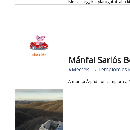
Mecsek egyik leglátogatottabb k
Mánfai Sarlós 
#Mecsek
#Templom és k
A mánfai Árpád-kori templom a 