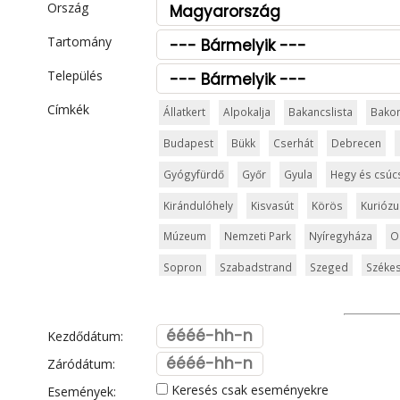
Ország
Tartomány
Település
Címkék
Állatkert
Alpokalja
Bakancslista
Bako
Budapest
Bükk
Cserhát
Debrecen
Gyógyfürdő
Győr
Gyula
Hegy és csúc
Kirándulóhely
Kisvasút
Körös
Kurióz
Múzeum
Nemzeti Park
Nyíregyháza
O
Sopron
Szabadstrand
Szeged
Székes
Templom és kolostor
Tisza
Vár és kasté
Visegrád
Vízesés
Zala
Zemplén
Zs
Kezdődátum:
Záródátum:
Keresés csak eseményekre
Események: