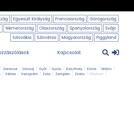
szág
Egyesült Királyság
Franciaország
Görögország
o
Németország
Olaszország
Spanyolország
Svájc
Szlovákia
Szlovénia
Magyarország
Piggyland
ozzászólások
Kapcsolat
Gerecse
Göcsej
Győr
Gyula
Keszthely
Körös
Mátra
ó
Vértes
Veszprém
Zala
Zemplén
Zselic
Állatkert
m
Nemzeti Park
Szabadstrand
Szurdok
Tanösvény
Tavak