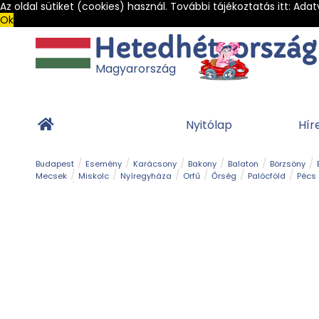
Az oldal sütiket (cookies) használ. További tájékoztatás itt:
Adat
Ok
Magyarország
Nyitólap
Hír
Budapest
Esemény
Karácsony
Bakony
Balaton
Börzsöny
Mecsek
Miskolc
Nyíregyháza
Orfű
Őrség
Palócföld
Pécs
Barlang
Bob
Gyógyfürdő
Hegy és csúcs
Hegyi felvonó
Kerékpár
Templom és kolostor
Vár és kastély
Világörökség