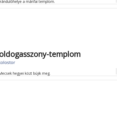
irándulóhelye a mánfai templom.
Boldogasszony-templom
olostor
na
Mecsek hegyei közt bújik meg.