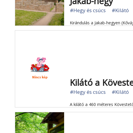
Jakab-hegy
#Hegy és csúcs
#Kilátó
Kirándulás a Jakab-hegyen (Kővá
Kilátó a Kövest
#Hegy és csúcs
#Kilátó
A kilátó a 460 méteres Kövestető