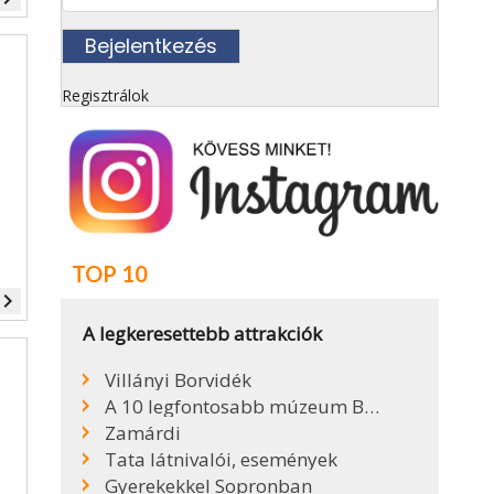
Regisztrálok
TOP 10
vigate_next
A legkeresettebb attrakciók
Villányi Borvidék
A 10 legfontosabb múzeum Budapesten
Zamárdi
Tata látnivalói, események
Gyerekekkel Sopronban