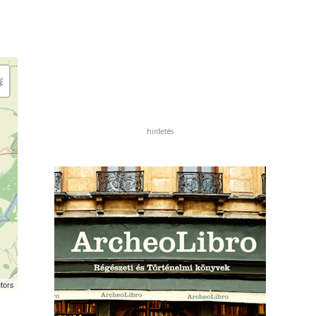
hirdetés
tors