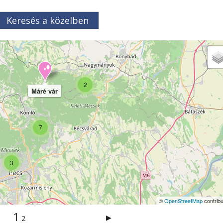
Keresés a közelben
2
Máré vár
7
3
©
OpenStreetMap
contribu
1
▶
2