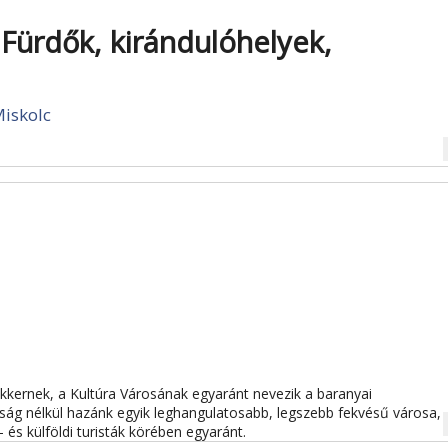
 Fürdők, kirándulóhelyek,
iskolc
na
kernek, a Kultúra Városának egyaránt nevezik a baranyai
ság nélkül hazánk egyik leghangulatosabb, legszebb fekvésű városa,
na
- és külföldi turisták körében egyaránt.