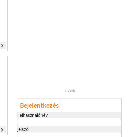
vigate_next
hirdetés
Bejelentkezés
Felhasználónév
vigate_next
Jelszó