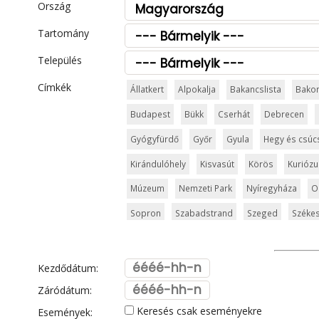
Ország
Tartomány
Település
Címkék
Állatkert
Alpokalja
Bakancslista
Bako
Budapest
Bükk
Cserhát
Debrecen
Gyógyfürdő
Győr
Gyula
Hegy és csúc
Kirándulóhely
Kisvasút
Körös
Kurióz
Múzeum
Nemzeti Park
Nyíregyháza
O
Sopron
Szabadstrand
Szeged
Székes
Templom és kolostor
Tisza
Vár és kasté
Visegrád
Vízesés
Zala
Zemplén
Zs
Kezdődátum:
Záródátum:
Keresés csak eseményekre
Események: