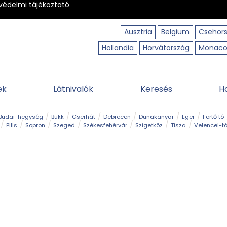
védelmi tájékoztató
Ausztria
Belgium
Csehor
Hollandia
Horvátország
Monac
ek
Látnivalók
Keresés
H
Budai-hegység
Bükk
Cserhát
Debrecen
Dunakanyar
Eger
Fertő tó
Pilis
Sopron
Szeged
Székesfehérvár
Szigetköz
Tisza
Velencei-t
Kilátó
Kirándulóhely
Kisvasút
Kuriózum
Lombkoronasétány
Múzeu