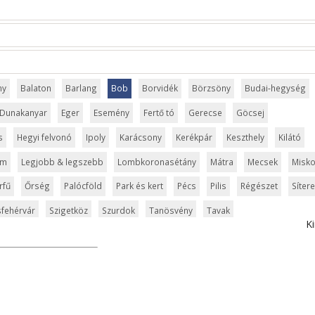
ny
Balaton
Barlang
Bob
Borvidék
Börzsöny
Budai-hegység
Dunakanyar
Eger
Esemény
Fertő tó
Gerecse
Göcsej
s
Hegyi felvonó
Ipoly
Karácsony
Kerékpár
Keszthely
Kilátó
um
Legjobb & legszebb
Lombkoronasétány
Mátra
Mecsek
Misko
rfű
Őrség
Palócföld
Park és kert
Pécs
Pilis
Régészet
Síter
fehérvár
Szigetköz
Szurdok
Tanösvény
Tavak
Ki
ly
Városliget
Velencei-tó
Vértes
Veszprém
Világörökség
elic