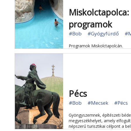
Miskolctapolca:
programok
#Bob
#Gyógyfürdő
#M
Programok Miskolctapolcán.
Pécs
#Bob
#Mecsek
#Pécs
Gyöngyszemnek, építészeti bédek
megyeszékhelyet, amely elfogult
népszerű turisztikai célpont a bel