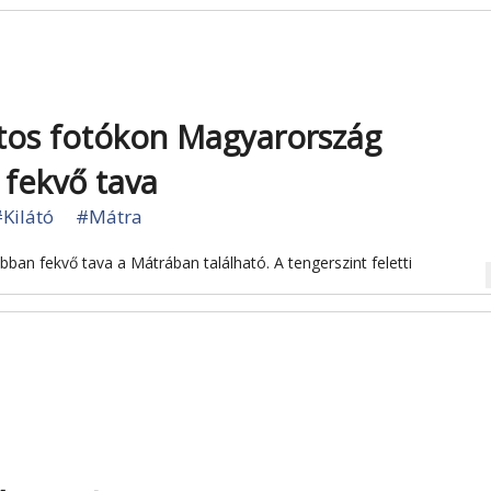
atos fotókon Magyarország
fekvő tava
Kilátó
#Mátra
an fekvő tava a Mátrában található. A tengerszint feletti
na