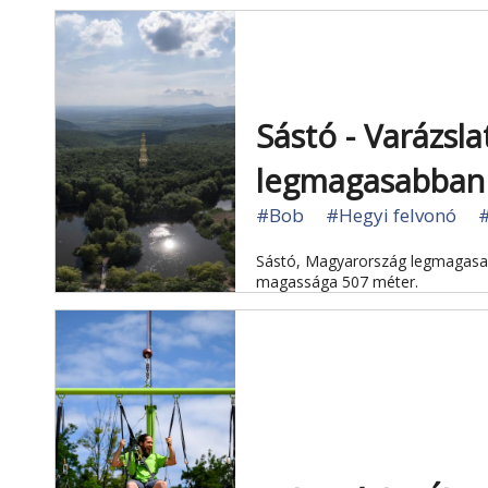
Sástó - Varázsl
legmagasabban 
#Bob
#Hegyi felvonó
#
Sástó, Magyarország legmagasabb
magassága 507 méter.