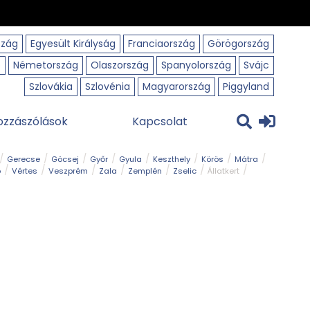
szág
Egyesült Királyság
Franciaország
Görögország
o
Németország
Olaszország
Spanyolország
Svájc
Szlovákia
Szlovénia
Magyarország
Piggyland
ozzászólások
Kapcsolat
Gerecse
Göcsej
Győr
Gyula
Keszthely
Körös
Mátra
ó
Vértes
Veszprém
Zala
Zemplén
Zselic
Állatkert
m
Nemzeti Park
Szabadstrand
Szurdok
Tanösvény
Tavak