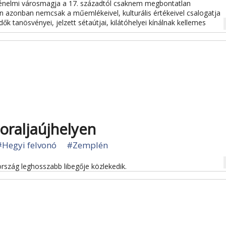
énelmi városmagja a 17. századtól csaknem megbontatlan
 azonban nemcsak a műemlékeivel, kulturális értékeivel csalogatja
na
dők tanösvényei, jelzett sétaútjai, kilátóhelyei kínálnak kellemes
oraljaújhelyen
#Hegyi felvonó
#Zemplén
na
szág leghosszabb libegője közlekedik.