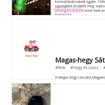
koronázóvárosának egyike. Tört
egységként őrződött meg. Sopron
vendégeit: a várost körül ölelő er
kirándulást.
Magas-hegy Sát
#Bob
#Hegy és csúcs
A Magas-hegy csúcsára Magyaror