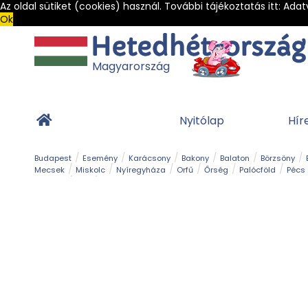
Az oldal sütiket (cookies) használ. További tájékoztatás itt:
Adat
Ok
Magyarország
Nyitólap
Hír
Budapest
Esemény
Karácsony
Bakony
Balaton
Börzsöny
Mecsek
Miskolc
Nyíregyháza
Orfű
Őrség
Palócföld
Pécs
Barlang
Bob
Gyógyfürdő
Hegy és csúcs
Hegyi felvonó
Kerékpár
Templom és kolostor
Vár és kastély
Világörökség