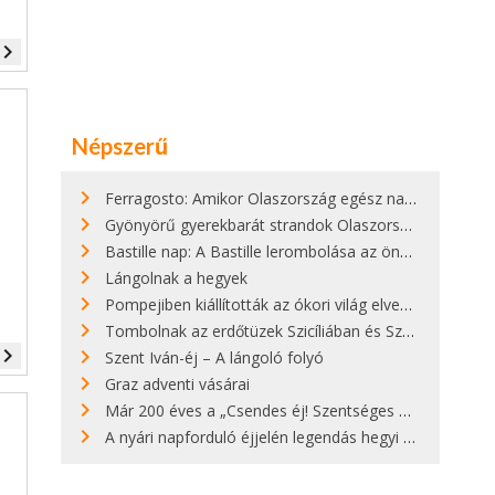
vigate_next
Népszerű
Ferragosto: Amikor Olaszország egész nap nyaral
Gyönyörű gyerekbarát strandok Olaszországban - megmutatjuk a 15 legjobbat
Bastille nap: A Bastille lerombolása az önkényuralom végét jelentette
Lángolnak a hegyek
Pompejiben kiállították az ókori világ elveszett híres szobrának másolatát
Tombolnak az erdőtüzek Szicíliában és Szardínián
vigate_next
Szent Iván-éj – A lángoló folyó
Graz adventi vásárai
Már 200 éves a „Csendes éj! Szentséges éj!”
A nyári napforduló éjjelén legendás hegyi tüzek világítják meg Zugspitzét