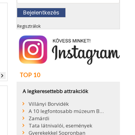
Regisztrálok
TOP 10
vigate_next
A legkeresettebb attrakciók
Villányi Borvidék
A 10 legfontosabb múzeum Budapesten
Zamárdi
Tata látnivalói, események
Gyerekekkel Sopronban