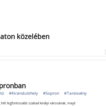
laton közelében
na
opronban
átó
#Kirándulóhely
#Sopron
#Tanösvény
hét legfontosabb szabad királyi városának, majd