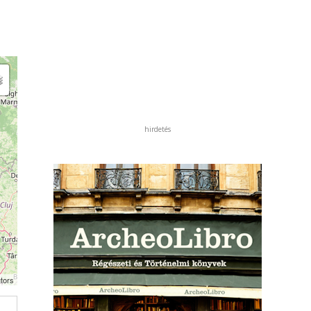
hirdetés
tors