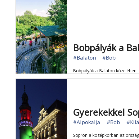
Bobpályák a Ba
#Balaton
#Bob
Bobpályák a Balaton közelében.
Gyerekekkel S
#Alpokalja
#Bob
#Kil
Sopron a középkorban az ország 