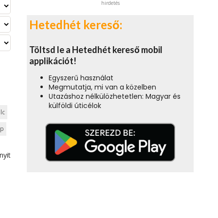
hirdetés
Hetedhét kereső:
Töltsd le a Hetedhét kereső mobil
applikációt!
Egyszerű használat
Megmutatja, mi van a közelben
Utazáshoz nélkülözhetetlen: Magyar és
külföldi úticélok
lc
ep
nyit