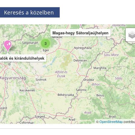
Keresés a közelben
Magas-hegy Sátoraljaújhelyen
3
valók és kirándulóhelyek
©
OpenStreetMap
contribu