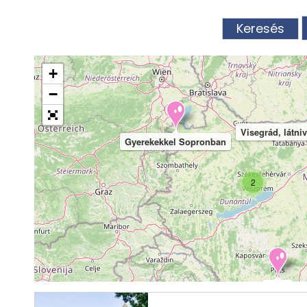
+
−
Visegrád, látni
Gyerekekkel Sopronban
2
Pécs