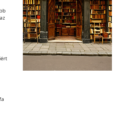
ebb
 az
ért
fa
a