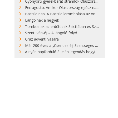
Gyönyörű gyerekbarát strandok Olaszországban - megmutatjuk a 15 legjobbat
Ferragosto: Amikor Olaszország egész nap nyaral
Bastille nap: A Bastille lerombolása az önkényuralom végét jelentette
Lángolnak a hegyek
Tombolnak az erdőtüzek Szicíliában és Szardínián
Szent Iván-éj – A lángoló folyó
Graz adventi vásárai
Már 200 éves a „Csendes éj! Szentséges éj!”
A nyári napforduló éjjelén legendás hegyi tüzek világítják meg Zugspitzét