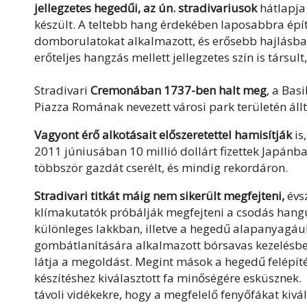
jellegzetes hegedűi, az ún. stradivariusok
hátlapja 
készült. A teltebb hang érdekében laposabbra épí
domborulatokat alkalmazott, és erősebb hajlásban 
erőteljes hangzás mellett jellegzetes szín is társult
Stradivari
Cremonában 1737-ben halt meg
, a Bas
Piazza Romának nevezett városi park területén állt,
Vagyont érő alkotásait előszeretettel hamisítják
is
2011 júniusában 10 millió dollárt fizettek Japánb
többször gazdát cserélt, és mindig rekordáron.
Stradivari titkát máig nem sikerült megfejteni,
évsz
klímakutatók próbálják megfejteni a csodás hangú h
különleges lakkban, illetve a hegedű alapanyagául
gombátlanítására alkalmazott bórsavas kezelésben
látja a megoldást. Megint mások a hegedű felépíté
készítéshez kiválasztott fa minőségére esküsznek. 
távoli vidékekre, hogy a megfelelő fenyőfákat kivá