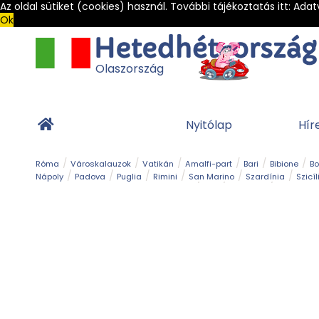
Az oldal sütiket (cookies) használ. További tájékoztatás itt:
Adat
Ok
Olaszország
Nyitólap
Hír
Róma
Városkalauzok
Vatikán
Amalfi-part
Bari
Bibione
B
Nápoly
Padova
Puglia
Rimini
San Marino
Szardínia
Szicíl
Barlang
Bob
Esemény
Ételek és 
Magyar emlékek
Múzeum
Nyaralóhelyek
Ókor
Panoráma út
Tengerpart
Toszkán tengerpart
Túra
Vár és kastély
Világörö