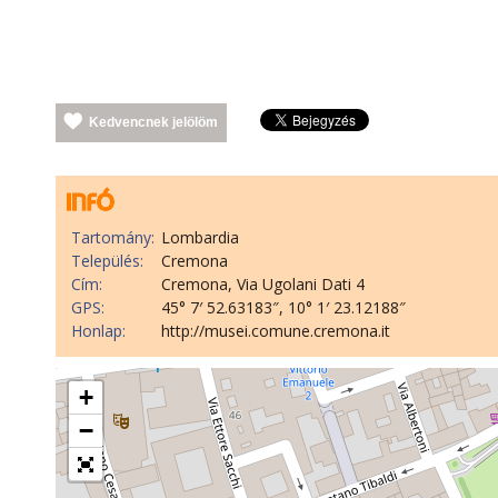
Kedvencnek jelölöm
Tartomány:
Lombardia
Település:
Cremona
Cím:
Cremona, Via Ugolani Dati 4
GPS:
45° 7′ 52.63183″, 10° 1′ 23.12188″
Honlap:
http://musei.comune.cremona.it
+
−