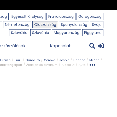
szág
Egyesült Királyság
Franciaország
Görögország
o
Németország
Olaszország
Spanyolország
Svájc
Szlovákia
Szlovénia
Magyarország
Piggyland
ozzászólások
Kapcsolat
Firenze
Friuli
Garda-tó
Genova
Jesolo
Lignano
Milánó
riai tengerpart
Állatkert és akvárium
Alpesi út
Autó
rk
Kerékpár
Kilátó
Legszebb
Ligur tengerpart
Szirt és fok
Szurdok
Tavak
Templom és kolostor