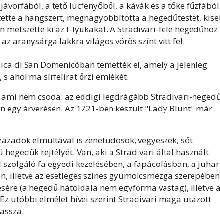
jávorfából, a tető lucfenyőből, a kávák és a tőke fűzfából
tette a hangszert, megnagyobbította a hegedűtestet, kis
metszette ki az f-lyukakat. A Stradivari-féle hegedűhöz
, az aranysárga lakkra világos vörös színt vitt fel.
ilica di San Domenicóban temették el, amely a jelenleg
 s ahol ma sírfelirat őrzi emlékét.
, ami nem csoda: az eddigi legdrágább Stradivari-hegedű
an egy árverésen. Az 1721-ben készült "Lady Blunt" már
ázadok elmúltával is zenetudósok, vegyészek, sőt
egedűk rejtélyét. Van, aki a Stradivari által használt
 szolgáló fa egyedi kezelésében, a fapácolásban, a juhar
, illetve az esetleges színes gyümölcsmézga szerepében
sére (a hegedű hátoldala nem egyforma vastag), illetve 
Ez utóbbi elmélet hívei szerint Stradivari maga utazott
lassza.