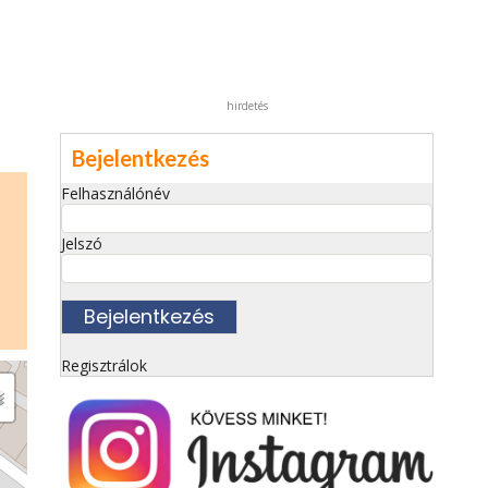
hirdetés
Bejelentkezés
Felhasználónév
Jelszó
Regisztrálok