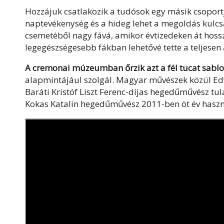
Hozzájuk csatlakozik a tudósok egy másik csoportja 
naptevékenység és a hideg lehet a megoldás kulcsa:
csemetéből nagy fává, amikor évtizedeken át hossz
legegészségesebb fákban lehetővé tette a teljesen
A cremonai múzeumban őrzik azt a fél tucat sabl
alapmintájául szolgál. Magyar művészek közül E
Baráti Kristóf Liszt Ferenc-díjas hegedűművész tu
Kokas Katalin hegedűművész 2011-ben öt év haszn