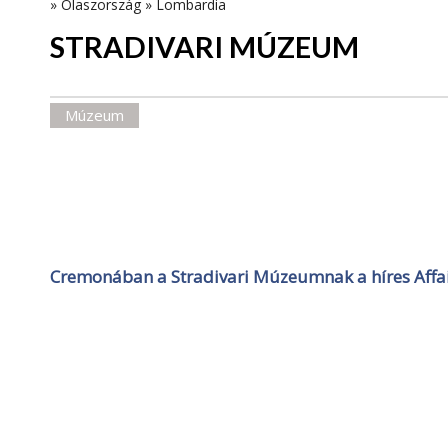
»
Olaszország
»
Lombardia
STRADIVARI MÚZEUM
Múzeum
Cremonában a Stradivari Múzeumnak a híres Affait