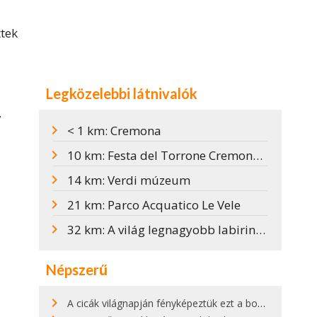
ttek
Legközelebbi látnivalók
,
< 1 km: Cremona
10 km: Festa del Torrone Cremonában
14 km: Verdi múzeum
21 km: Parco Acquatico Le Vele
32 km: A világ legnagyobb labirintusa
Népszerű
A cicák világnapján fényképeztük ezt a bokor alatt hűsölő cicát Kisorosziban