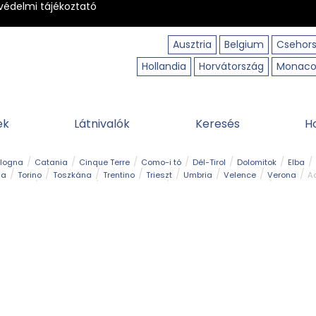
védelmi tájékoztató
Ausztria
Belgium
Csehor
Hollandia
Horvátország
Monac
ek
Látnivalók
Keresés
H
ologna
Catania
Cinque Terre
Como-i tó
Dél-Tirol
Dolomitok
Elba
ia
Torino
Toszkána
Trentino
Trieszt
Umbria
Velence
Verona
Ad
receptek
Filmhelyszín
Hegy és csúcs
I borghi più belli d’Italia
Kalandpa
Park és kert
Szabadidőpark
Szánkópálya
Szentek és ereklyék
Sziget
kség
Vízesés