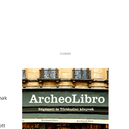
hirdetés
nak
ott