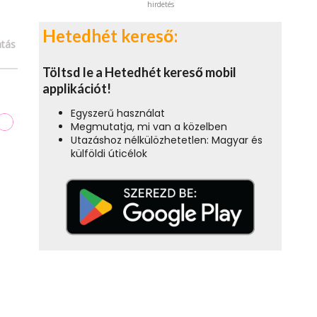
hirdetés
Hetedhét kereső:
tás
Töltsd le a Hetedhét kereső mobil
applikációt!
Egyszerű használat
Megmutatja, mi van a közelben
Utazáshoz nélkülözhetetlen: Magyar és
külföldi úticélok