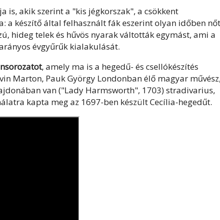
is, akik szerint a "kis jégkorszak", a csökkent
 a készítő által felhasznált fák eszerint olyan időben nő
ú, hideg telek és hűvös nyarak váltották egymást, ami a
 arányos évgyűrűk kialakulását.
onsorozatot
, amely ma is a hegedű- és csellókészítés
dvin Marton, Pauk György Londonban élő magyar művész
lajdonában van ("Lady Harmsworth", 1703) stradivarius,
álatra kapta meg az 1697-ben készült Cecília-hegedűt.