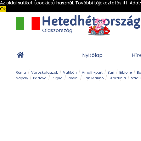
Az oldal sütiket (cookies) használ. További tájékoztatás itt:
Adat
Ok
Olaszország
Nyitólap
Hír
Róma
Városkalauzok
Vatikán
Amalfi-part
Bari
Bibione
B
Nápoly
Padova
Puglia
Rimini
San Marino
Szardínia
Szicíl
Barlang
Bob
Esemény
Ételek és 
Magyar emlékek
Múzeum
Nyaralóhelyek
Ókor
Panoráma út
Tengerpart
Toszkán tengerpart
Túra
Vár és kastély
Világörö