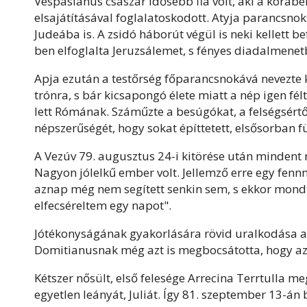
Vespasianus császár idősebb fia volt, aki a kora
elsajátításával foglalatoskodott. Atyja parancsno
Judeába is. A zsidó háborút végül is neki kellett b
ben elfoglalta Jeruzsálemet, s fényes diadalmenet
Apja ezután a testőrség főparancsnokává nevezte ki,
trónra, s bár kicsapongó élete miatt a nép igen fé
lett Rómának. Száműzte a besúgókat, a felségsértő
népszerűségét, hogy sokat építtetett, elsősorban 
A Vezúv 79. augusztus 24-i kitörése után mindent
Nagyon jólelkű ember volt. Jellemző erre egy fenn
aznap még nem segített senkin sem, s ekkor mondt
elfecséreltem egy napot".
Jótékonyságának gyakorlására rövid uralkodása al
Domitianusnak még azt is megbocsátotta, hogy az é
Kétszer nősült, első felesége Arrecina Terrtulla me
egyetlen leányát, Juliát. Így 81. szeptember 13-án