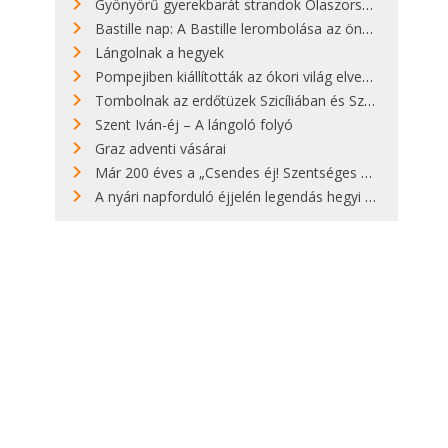
Gyönyörű gyerekbarát strandok Olaszországban - megmutatjuk a 15 legjobbat
Bastille nap: A Bastille lerombolása az önkényuralom végét jelentette
Lángolnak a hegyek
Pompejiben kiállították az ókori világ elveszett híres szobrának másolatát
Tombolnak az erdőtüzek Szicíliában és Szardínián
Szent Iván-éj – A lángoló folyó
Graz adventi vásárai
Már 200 éves a „Csendes éj! Szentséges éj!”
A nyári napforduló éjjelén legendás hegyi tüzek világítják meg Zugspitzét