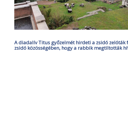
A diadalív Titus győzelmét hirdeti a zsidó zelóták
zsidó közösségében, hogy a rabbik megtiltották hí