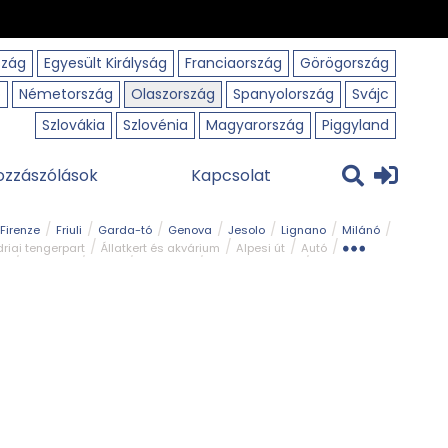
szág
Egyesült Királyság
Franciaország
Görögország
o
Németország
Olaszország
Spanyolország
Svájc
Szlovákia
Szlovénia
Magyarország
Piggyland
ozzászólások
Kapcsolat
Firenze
Friuli
Garda-tó
Genova
Jesolo
Lignano
Milánó
riai tengerpart
Állatkert és akvárium
Alpesi út
Autó
rk
Kerékpár
Kilátó
Legszebb
Ligur tengerpart
Szirt és fok
Szurdok
Tavak
Templom és kolostor