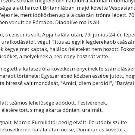
beli szokásoknak megfelelően fiatalon a katonai tudomány
ksága alatt harcolt Britanniában, majd követte Vespasian
efejeznie, mert időközben apja a császári trónra lépett. 70
ben vonult be Rómába. Diadalíve ma is áll.
 s censor is volt. Apja halála után, 79. június 24-én lépe
lt uralkodásától, végül Titus az egyik legderekabb császá
k kegyelmet kaptak, halálos ítéleteket nem hozott. Fokoz
fürdőket, amelyeknek a nép nagy hasznát vette.
 megtett a katasztrófa következményeinek felszámolásáér
maradt története: Egyszer ebéd közben eszébe jutott, hog
a híressé vált mondását, "Amici, diem perdidi", "Baráta
att számos lehetősége adódott. Testvérének,
letére tört, s meg akarta dönteni uralmát.
ghalt, Marcia Furnillától pedig elvált. Ez utóbbi szülte
 bekövetkezett halála után öccse, Domitianus követte a