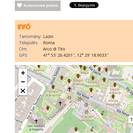
Kedvencnek jelölöm
Tartomány:
Lazio
Település:
Roma
Cím:
Arco di Tito
GPS:
41° 53′ 26.4201″, 12° 29′ 18.9033″
+
−
T