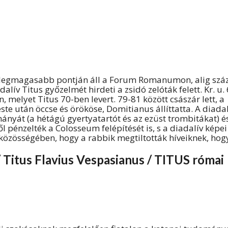
 út) legmagasabb pontján áll a Forum Romanumon, alig szá
ív Titus győzelmét hirdeti a zsidó zelóták felett. Kr. u. 
, melyet Titus 70-ben levert. 79-81 között császár lett, a
ste után öccse és örököse, Domitianus állíttatta. A diadal
yát (a hétágú gyertyatartót és az ezüst trombitákat) é
 pénzelték a Colosseum felépítését is, s a diadalív képei
közösségében, hogy a rabbik megtiltották híveiknek, hog
 Titus Flavius Vespasianus / TITUS római