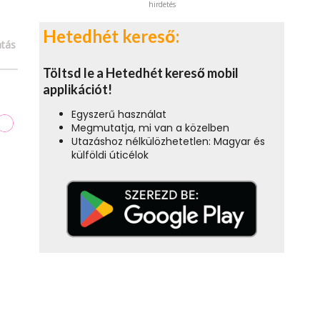
hirdetés
Hetedhét kereső:
tás
Töltsd le a Hetedhét kereső mobil
applikációt!
Egyszerű használat
Megmutatja, mi van a közelben
Utazáshoz nélkülözhetetlen: Magyar és
külföldi úticélok