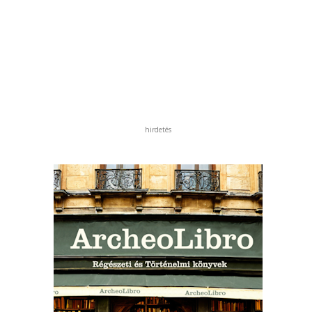
hirdetés