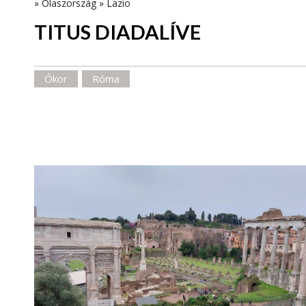
»
Olaszország
»
Lazio
TITUS DIADALÍVE
Ókor
Róma