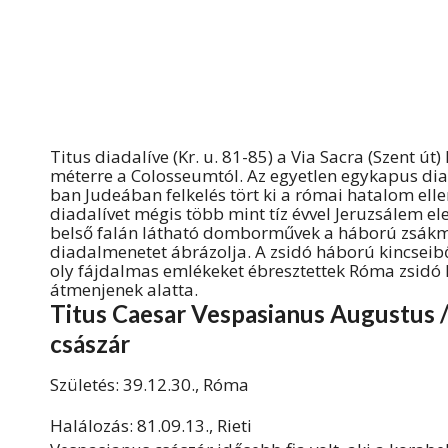
Titus diadalíve (Kr. u. 81-85) a Via Sacra (Szent
méterre a Colosseumtól. Az egyetlen egykapus diadal
ban Judeában felkelés tört ki a római hatalom ellen
diadalívet mégis több mint tíz évvel Jeruzsálem ele
belső falán látható domborművek a háború zsákmán
diadalmenetet ábrázolja. A zsidó háború kincseiből
oly fájdalmas emlékeket ébresztettek Róma zsidó 
átmenjenek alatta.
Titus Caesar Vespasianus Augustus /
császár
Születés: 39.12.30., Róma
Halálozás: 81.09.13., Rieti