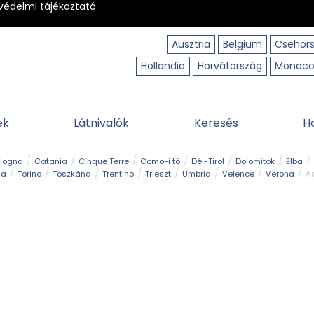
védelmi tájékoztató
Ausztria
Belgium
Csehor
Hollandia
Horvátország
Monac
ek
Látnivalók
Keresés
H
ologna
Catania
Cinque Terre
Como-i tó
Dél-Tirol
Dolomitok
Elba
ia
Torino
Toszkána
Trentino
Trieszt
Umbria
Velence
Verona
Ad
receptek
Filmhelyszín
Hegy és csúcs
I borghi più belli d’Italia
Kalandpa
Park és kert
Szabadidőpark
Szánkópálya
Szentek és ereklyék
Sziget
kség
Vízesés