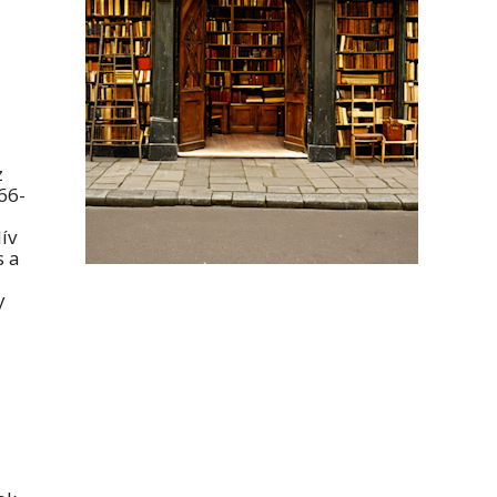
z
66-
ív
s a
y