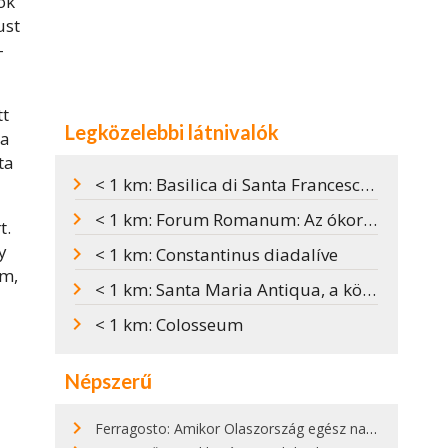
ok
ust
-
tt
Legközelebbi látnivalók
ra
ta
< 1 km: Basilica di Santa Francesca Romana
< 1 km: Forum Romanum: Az ókori Róma szíve
t.
y
< 1 km: Constantinus diadalíve
im,
< 1 km: Santa Maria Antiqua, a középkor Sixtus-kápolnája
< 1 km: Colosseum
Népszerű
Ferragosto: Amikor Olaszország egész nap nyaral