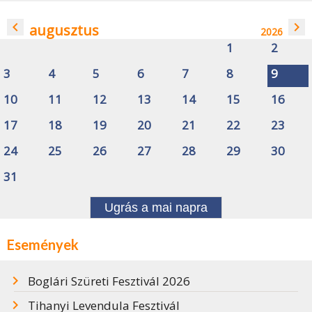
navigate_before
navigate_next
augusztus
2026
1
2
3
4
5
6
7
8
9
10
11
12
13
14
15
16
17
18
19
20
21
22
23
24
25
26
27
28
29
30
31
Ugrás a mai napra
Események
Boglári Szüreti Fesztivál 2026
Tihanyi Levendula Fesztivál