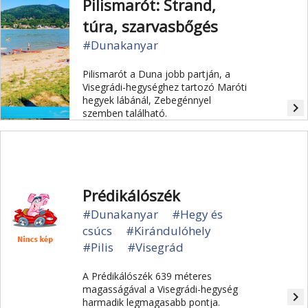
Pilismarót: Strand,
túra, szarvasbőgés
#Dunakanyar
Pilismarót a Duna jobb partján, a
Visegrádi-hegységhez tartozó Maróti
hegyek lábánál, Zebegénnyel
navigate_next
szemben található.
Prédikálószék
#Dunakanyar
#Hegy és
csúcs
#Kirándulóhely
#Pilis
#Visegrád
A Prédikálószék 639 méteres
magasságával a Visegrádi-hegység
navigate_next
harmadik legmagasabb pontja.