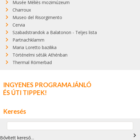
Musée Méliès mozimúzeum
Charroux
Museo del Risorgimento
Cervia
Szabadstrandok a Balatonon - Teljes lista
Partnachklamm
Maria Loretto bazilika
Történelmi séták Athénban
Thermal Römerbad
INGYENES PROGRAMAJÁNLÓ
ÉS ÚTI TIPPEK!
Keresés
navigate_next
Bővített kereső…