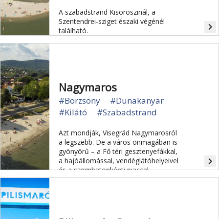
A szabadstrand Kisoroszinál, a
Szentendrei-sziget északi végénél
navigate_next
található.
Nagymaros
#Börzsöny
#Dunakanyar
#Kilátó
#Szabadstrand
Azt mondják, Visegrád Nagymarosról
a legszebb. De a város önmagában is
gyönyörű – a Fő téri gesztenyefákkal,
navigate_next
a hajóállomással, vendéglátóhelyeivel
és a szombatonkénti piaccal.