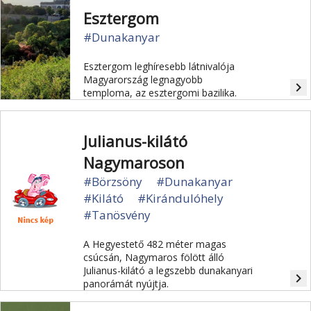
Esztergom
#Dunakanyar
Esztergom leghíresebb látnivalója
Magyarország legnagyobb
navigate_next
temploma, az esztergomi bazilika.
Julianus-kilátó
Nagymaroson
#Börzsöny
#Dunakanyar
#Kilátó
#Kirándulóhely
#Tanösvény
A Hegyestető 482 méter magas
csúcsán, Nagymaros fölött álló
Julianus-kilátó a legszebb dunakanyari
navigate_next
panorámát nyújtja.