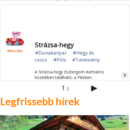
Strázsa-hegy
#Dunakanyar
#Hegy és
csúcs
#Pilis
#Tanösvény
A Strázsa-hegy Esztergom-Kertváros
navigate_next
közelében található, a Pilisben.
▶
1
2
Legfrissebb hírek