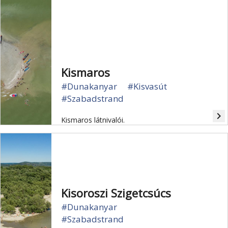
Kismaros
#Dunakanyar
#Kisvasút
#Szabadstrand
navigate_next
Kismaros látnivalói.
Kisoroszi Szigetcsúcs
#Dunakanyar
#Szabadstrand