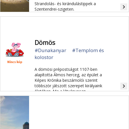
Strandolás- és kirándulástippek a
navigate_next
Szentendrei-szigeten.
Dömös
#Dunakanyar
#Templom és
kolostor
A dömösi prépostságot 1107-ben
alapította Álmos herceg, az épület a
Képes Krónika beszámolói szerint
navigate_next
többször játszott szerepet királyaink
életében. Ma a látványosan
helyreállított prépostsági altemplom
látogatható.