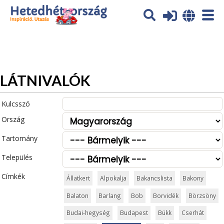
Az oldal sütiket (cookies) használ. További tájékoztatás itt:
Adatvédelmi tájékoztató
Ok
LÁTNIVALÓK
Kulcsszó
Ország
Tartomány
Település
Címkék
Állatkert
Alpokalja
Bakancslista
Bakony
Balaton
Barlang
Bob
Borvidék
Börzsöny
Budai-hegység
Budapest
Bükk
Cserhát