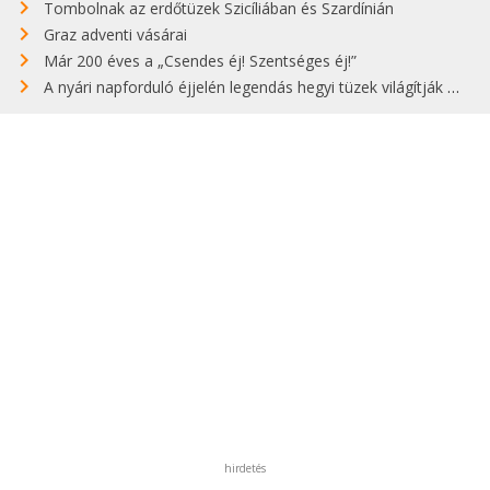
Tombolnak az erdőtüzek Szicíliában és Szardínián
Graz adventi vásárai
Már 200 éves a „Csendes éj! Szentséges éj!”
A nyári napforduló éjjelén legendás hegyi tüzek világítják meg Zugspitzét
hirdetés