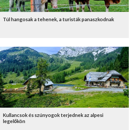
Túl hangosak a tehenek, a turisták panaszkodnak
Kullancsok és szúnyogok terjednek az alpesi
legelőkön