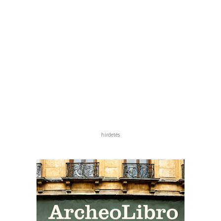
hirdetés