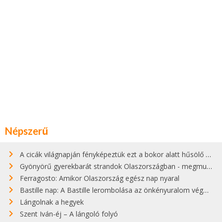
Népszerű
A cicák világnapján fényképeztük ezt a bokor alatt hűsölő cicát Kisorosziban
Gyönyörű gyerekbarát strandok Olaszországban - megmutatjuk a 15 legjobbat
Ferragosto: Amikor Olaszország egész nap nyaral
Bastille nap: A Bastille lerombolása az önkényuralom végét jelentette
Lángolnak a hegyek
Szent Iván-éj – A lángoló folyó