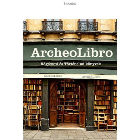
hirdetés