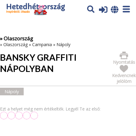
Az oldal sütiket (cookies) használ. További tájékoztatás itt:
Adatvédelmi tájékoztató
Ok
» Olaszország
»
Olaszország
»
Campania
»
Nápoly
BANSKY GRAFFITI
Nyomtatás
NÁPOLYBAN
Kedvencnek
jelölöm
Nápoly
Ezt a helyet még nem értékelték. Legyél Te az első: