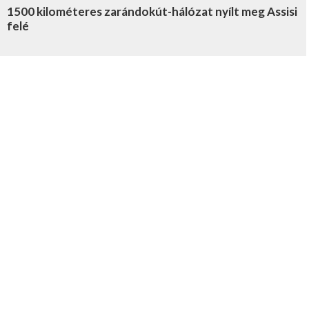
1500 kilométeres zarándokút-hálózat nyílt meg Assisi
felé