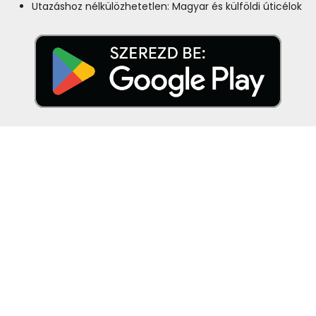
Utazáshoz nélkülözhetetlen: Magyar és külföldi úticélok