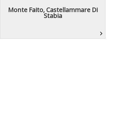
Monte Faito, Castellammare Di
Stabia
navigate_next