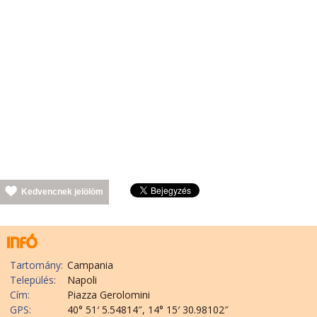
Kedvencnek jelölöm
Tartomány:
Campania
Település:
Napoli
Cím:
Piazza Gerolomini
GPS:
40° 51′ 5.54814″, 14° 15′ 30.98102″