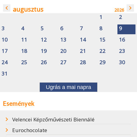
navigate_before
navigate_next
augusztus
2026
1
2
3
4
5
6
7
8
9
10
11
12
13
14
15
16
17
18
19
20
21
22
23
24
25
26
27
28
29
30
31
Ugrás a mai napra
Események
Velencei Képzőművészeti Biennálé
Eurochocolate