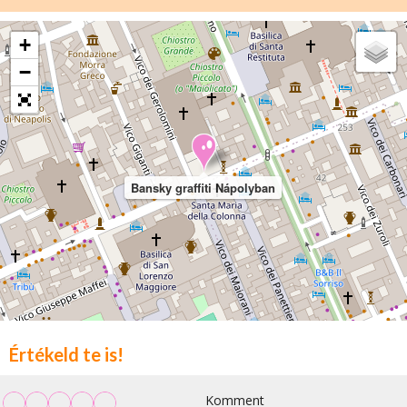
+
−
Bansky graffiti Nápolyban
Értékeld te is!
Komment