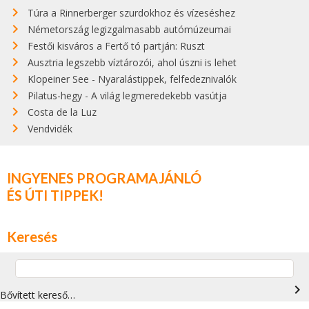
Túra a Rinnerberger szurdokhoz és vízeséshez
Németország legizgalmasabb autómúzeumai
Festői kisváros a Fertő tó partján: Ruszt
Ausztria legszebb víztározói, ahol úszni is lehet
Klopeiner See - Nyaralástippek, felfedeznivalók
Pilatus-hegy - A világ legmeredekebb vasútja
Costa de la Luz
Vendvidék
INGYENES PROGRAMAJÁNLÓ
ÉS ÚTI TIPPEK!
Keresés
navigate_next
Bővített kereső…