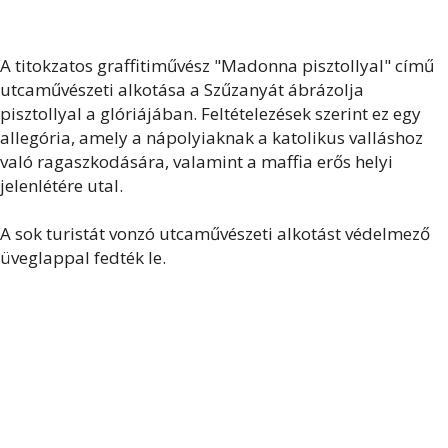
A titokzatos graffitiművész "Madonna pisztollyal" című
utcaművészeti alkotása a Szűzanyát ábrázolja
pisztollyal a glóriájában. Feltételezések szerint ez egy
allegória, amely a nápolyiaknak a katolikus valláshoz
való ragaszkodására, valamint a maffia erős helyi
jelenlétére utal.
A sok turistát vonzó utcaművészeti alkotást védelmező
üveglappal fedték le.