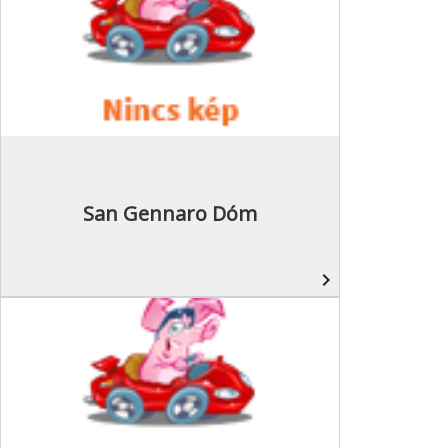
San Gennaro Dóm
navigate_next