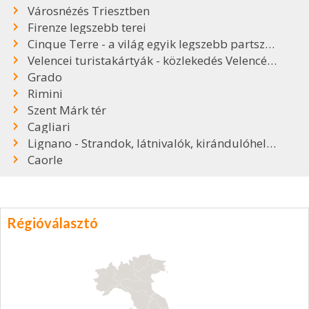
Városnézés Triesztben
Firenze legszebb terei
Cinque Terre - a világ egyik legszebb partszakasza
Velencei turistakártyák - közlekedés Velencében
Grado
Rimini
Szent Márk tér
Cagliari
Lignano - Strandok, látnivalók, kirándulóhelyek
Caorle
Régióválasztó