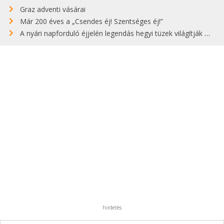
Graz adventi vásárai
Már 200 éves a „Csendes éj! Szentséges éj!”
A nyári napforduló éjjelén legendás hegyi tüzek világítják meg Zugspitzét
hirdetés