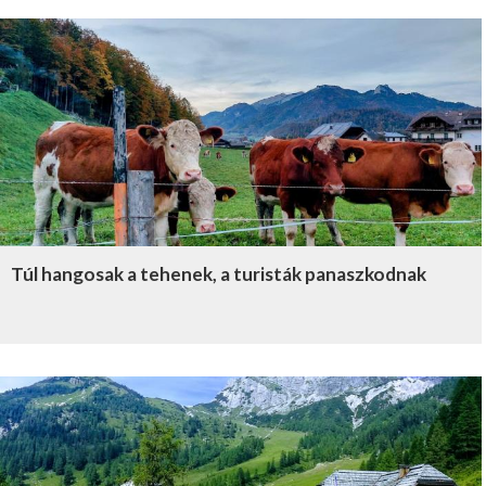
Túl hangosak a tehenek, a turisták panaszkodnak