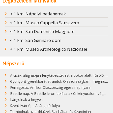
Legközelebbi látnivalók
< 1 km: Nápolyi betlehemek
< 1 km: Museo Cappella Sansevero
< 1 km: San Domenico Maggiore
< 1 km: San Gennaro dóm
< 1 km: Museo Archeologico Nazionale
Népszerű
A cicák világnapján fényképeztük ezt a bokor alatt hűsölő cicát Kisorosziban
Gyönyörű gyerekbarát strandok Olaszországban - megmutatjuk a 15 legjobbat
Ferragosto: Amikor Olaszország egész nap nyaral
Bastille nap: A Bastille lerombolása az önkényuralom végét jelentette
Lángolnak a hegyek
Szent Iván-éj – A lángoló folyó
Tombolnak az erdőtüzek Szicíliában és Szardínián