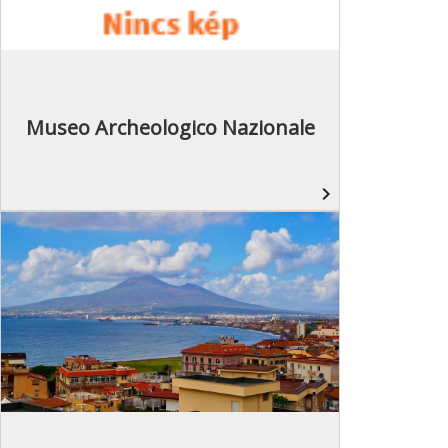
Museo Archeologico Nazionale
navigate_next