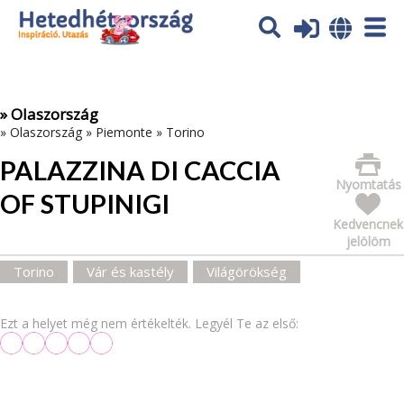
Az oldal sütiket (cookies) használ. További tájékoztatás itt:
Adatvédelmi tájékoztató
Ok
» Olaszország
»
Olaszország
»
Piemonte
»
Torino
PALAZZINA DI CACCIA
Nyomtatás
OF STUPINIGI
Kedvencnek
jelölöm
Torino
Vár és kastély
Világörökség
Ezt a helyet még nem értékelték. Legyél Te az első: