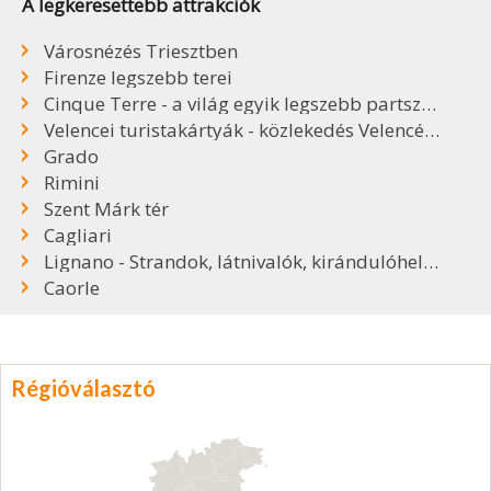
A legkeresettebb attrakciók
Városnézés Triesztben
Firenze legszebb terei
Cinque Terre - a világ egyik legszebb partszakasza
Velencei turistakártyák - közlekedés Velencében
Grado
Rimini
Szent Márk tér
Cagliari
Lignano - Strandok, látnivalók, kirándulóhelyek
Caorle
Régióválasztó