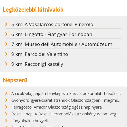
Legközelebbi látnivalók
5 km: A Vasálarcos börtöne: Pinerolo
6 km: Lingotto - Fiat gyár Torinóban
7 km: Museo dell'Automobile / Autómúzeum
9 km: Parco del Valentino
9 km: Racconigi kastély
Népszerű
A cicák világnapján fényképeztük ezt a bokor alatt hűsölő cicát Kisorosziban
Gyönyörű gyerekbarát strandok Olaszországban - megmutatjuk a 15 legjobbat
Ferragosto: Amikor Olaszország egész nap nyaral
Bastille nap: A Bastille lerombolása az önkényuralom végét jelentette
Lángolnak a hegyek