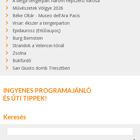
A belga tengerpart három népszerű városa
Művészetek Völgye 2026
Béke Oltár - Museo dell'Ara Pacis
Vrsar: ékszer a tengerparton
Epidaurosz (Επίδαυρος)
Burg Bernstein
Strandok a Velencei-tónál
Zsolna
Bükfürdő
San Giusto domb Triesztben
INGYENES PROGRAMAJÁNLÓ
ÉS ÚTI TIPPEK!
Keresés