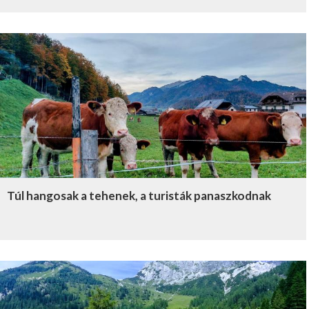
Túl hangosak a tehenek, a turisták panaszkodnak