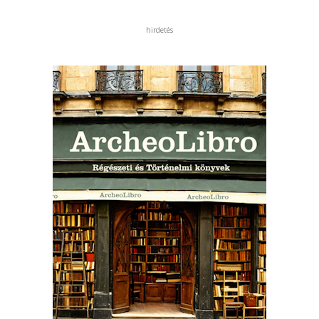
hirdetés