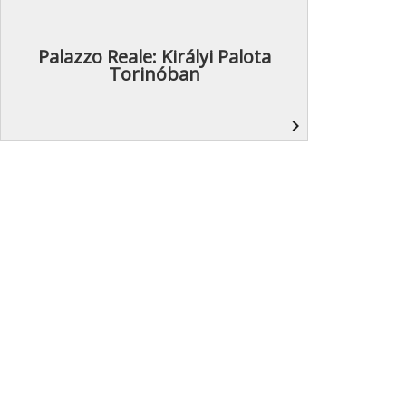
Palazzo Reale: Királyi Palota
Torinóban
navigate_next