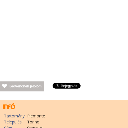
Kedvencnek jelölöm
Tartomány:
Piemonte
Település:
Torino
Cím:
Stupinigi