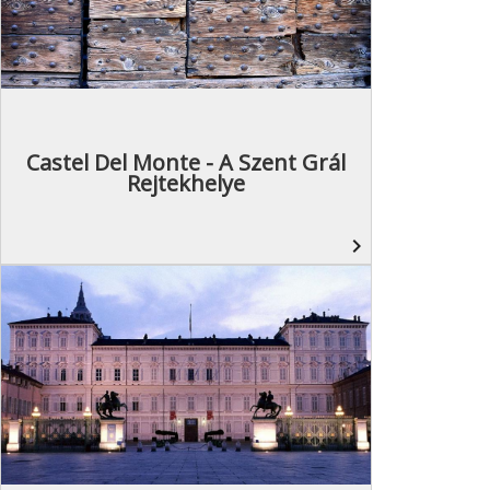
Castel Del Monte - A Szent Grál
Rejtekhelye
navigate_next