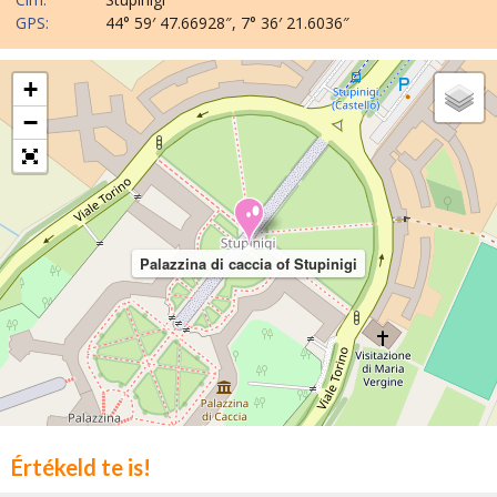
GPS:
44° 59′ 47.66928″, 7° 36′ 21.6036″
+
−
Palazzina di caccia of Stupinigi
Értékeld te is!