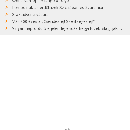
Szent Iván-éj – A lángoló folyó
Tombolnak az erdőtüzek Szicíliában és Szardínián
Graz adventi vásárai
Már 200 éves a „Csendes éj! Szentséges éj!”
A nyári napforduló éjjelén legendás hegyi tüzek világítják meg Zugspitzét
hirdetés