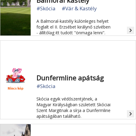
Balmoral kastély
#Skócia
#Vár & Kastély
A Balmoral-kastély különleges helyet
foglalt el II. Erzsébet királynő szívében
navigate_next
- állítólag itt tudott "önmaga lenni".
Dunfermline apátság
#Skócia
Skócia egyik védőszentjének, a
Magyar Királyságban született Skóciai
Szent Margitnak a sírja a Dunfermline
navigate_next
apátságában található.