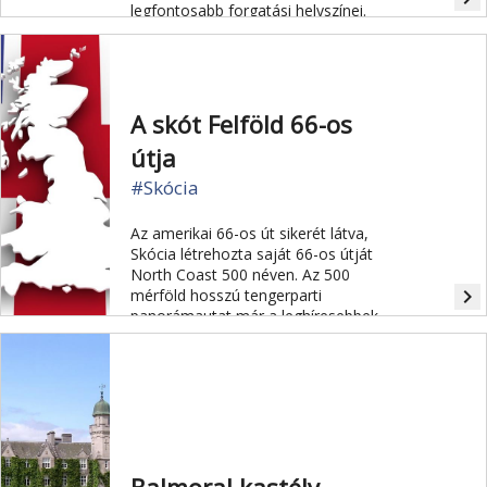
legfontosabb forgatási helyszínei.
A skót Felföld 66-os
útja
#Skócia
Az amerikai 66-os út sikerét látva,
Skócia létrehozta saját 66-os útját
North Coast 500 néven. Az 500
navigate_next
mérföld hosszú tengerparti
panorámautat már a leghíresebbek
között tartják számon.