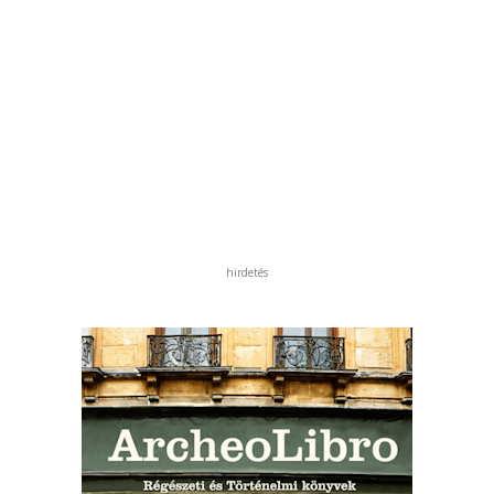
hirdetés