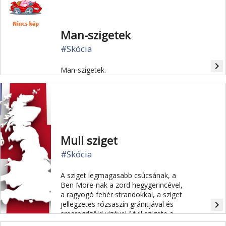
Man-szigetek
#Skócia
navigate_next
Man-szigetek.
Mull sziget
#Skócia
A sziget legmagasabb csúcsának, a
Ben More-nak a zord hegygerincével,
a ragyogó fehér strandokkal, a sziget
navigate_next
jellegzetes rózsaszín gránitjával és
smaragdzöld vizével Mull szigete a
Belső-Hebridák egyik