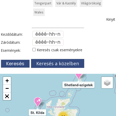
Tengerpart
Vár & Kastély
Világörökség
Wales
Kinyit
Kezdődátum:
Záródátum:
Keresés csak eseményekre
Események:
Keresés a közelben
+
Shetland-szigetek
−
St. Kilda