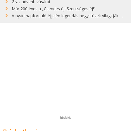
Graz adventi vásárai
Már 200 éves a „Csendes éj! Szentséges éj!”
A nyári napforduló éjjelén legendás hegyi tüzek világítják meg Zugspitzét
hirdetés