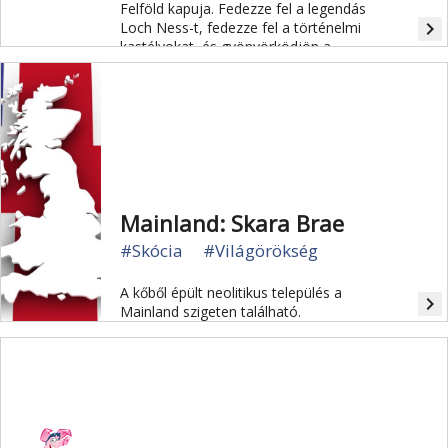
Felföld kapuja. Fedezze fel a legendás
navigate_next
Loch Ness-t, fedezze fel a történelmi
kastélyokat, és gyönyörködjön a
környező tájak vad szépségében.
Mainland: Skara Brae
#Skócia
#Világörökség
A kőből épült neolitikus település a
navigate_next
Mainland szigeten található.