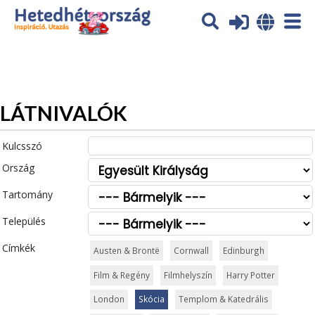
Az oldal sütiket (cookies) használ. További tájékoztatás itt:
Adatvédelmi tájékoztató
Ok
LÁTNIVALÓK
Kulcsszó
Ország
Tartomány
Település
Címkék
Austen & Brontë
Cornwall
Edinburgh
Film & Regény
Filmhelyszín
Harry Potter
London
Skócia
Templom & Katedrális