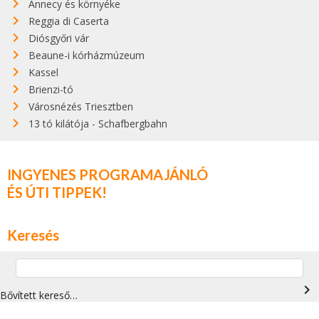
Annecy és környéke
Reggia di Caserta
Diósgyőri vár
Beaune-i kórházmúzeum
Kassel
Brienzi-tó
Városnézés Triesztben
13 tó kilátója - Schafbergbahn
INGYENES PROGRAMAJÁNLÓ
ÉS ÚTI TIPPEK!
Keresés
navigate_next
Bővített kereső…