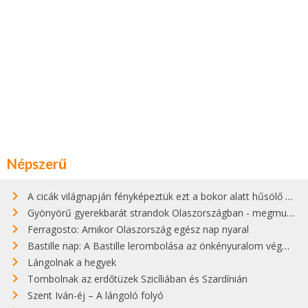
Népszerű
A cicák világnapján fényképeztük ezt a bokor alatt hűsölő cicát Kisorosziban
Gyönyörű gyerekbarát strandok Olaszországban - megmutatjuk a 15 legjobbat
Ferragosto: Amikor Olaszország egész nap nyaral
Bastille nap: A Bastille lerombolása az önkényuralom végét jelentette
Lángolnak a hegyek
Tombolnak az erdőtüzek Szicíliában és Szardínián
Szent Iván-éj – A lángoló folyó