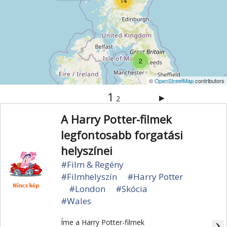
14
2
©
OpenStreetMap
contributors
1
▶
2
A Harry Potter-filmek
legfontosabb forgatási
helyszínei
#Film & Regény
#Filmhelyszín
#Harry Potter
#London
#Skócia
#Wales
Íme a Harry Potter-filmek
navigate_next