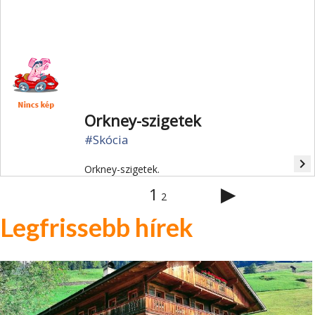
legváltozatosabb tájával rendelkezik.
Orkney-szigetek
#Skócia
navigate_next
Orkney-szigetek.
▶
1
2
Legfrissebb hírek