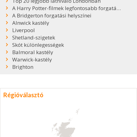
Top 20 legjobb látnivaló Londonban
A Harry Potter-filmek legfontosabb forgatási helyszínei
A Bridgerton forgatási helyszínei
Alnwick kastély
Liverpool
Shetland-szigetek
Skót különlegességek
Balmoral kastély
Warwick-kastély
Brighton
Régióválasztó