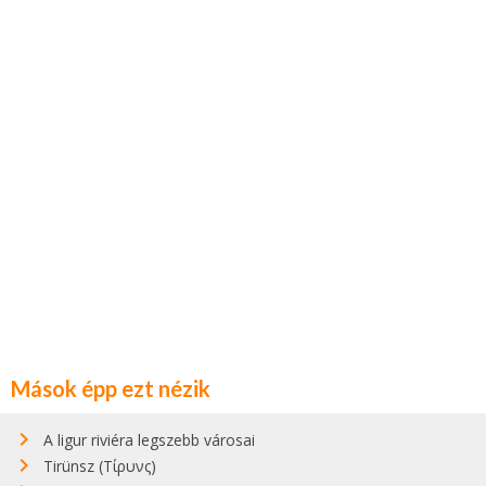
Mások épp ezt nézik
A ligur riviéra legszebb városai
Tirünsz (Τίρυνς)