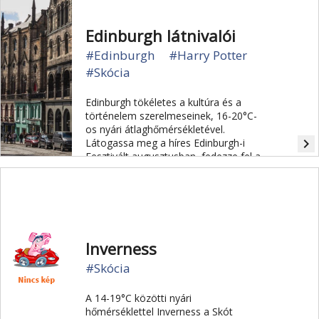
Edinburgh látnivalói
#Edinburgh
#Harry Potter
#Skócia
Edinburgh tökéletes a kultúra és a
történelem szerelmeseinek, 16-20°C-
os nyári átlaghőmérsékletével.
navigate_next
Látogassa meg a híres Edinburgh-i
Fesztivált augusztusban, fedezze fel a
kastélyt, és kanyarogjon a buja kertek
között.
Inverness
#Skócia
A 14-19°C közötti nyári
hőmérséklettel Inverness a Skót