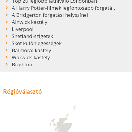
Top 20 legjobb látnivaló Londonban
A Harry Potter-filmek legfontosabb forgatási helyszínei
A Bridgerton forgatási helyszínei
Alnwick kastély
Liverpool
Shetland-szigetek
Skót különlegességek
Balmoral kastély
Warwick-kastély
Brighton
Régióválasztó