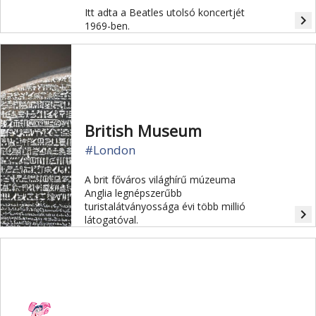
Itt adta a Beatles utolsó koncertjét
navigate_next
1969-ben.
British Museum
#London
A brit főváros világhírű múzeuma
Anglia legnépszerűbb
turistalátványossága évi több millió
navigate_next
látogatóval.