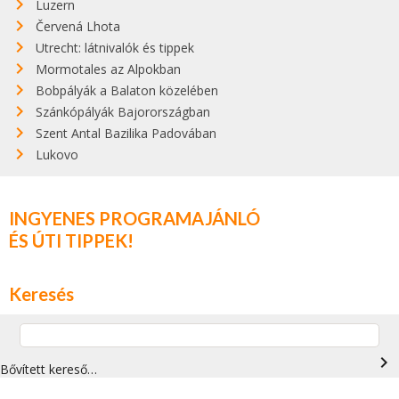
Luzern
Červená Lhota
Utrecht: látnivalók és tippek
Mormotales az Alpokban
Bobpályák a Balaton közelében
Szánkópályák Bajorországban
Szent Antal Bazilika Padovában
Lukovo
INGYENES PROGRAMAJÁNLÓ
ÉS ÚTI TIPPEK!
Keresés
navigate_next
Bővített kereső…