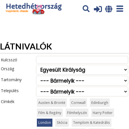
Az oldal sütiket (cookies) használ. További tájékoztatás itt:
Adatvédelmi tájékoztató
Ok
LÁTNIVALÓK
Kulcsszó
Ország
Tartomány
Település
Címkék
Austen & Brontë
Cornwall
Edinburgh
Film & Regény
Filmhelyszín
Harry Potter
London
Skócia
Templom & Katedrális