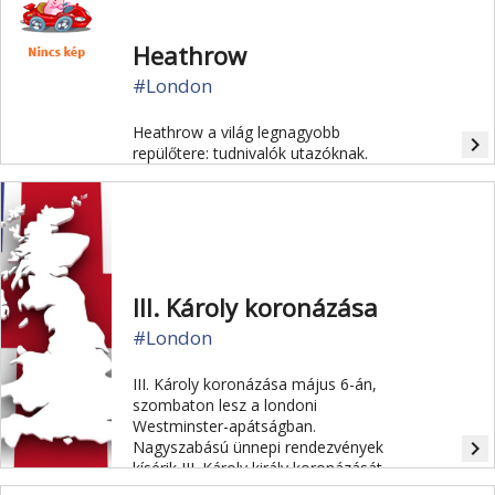
Heathrow
#London
Heathrow a világ legnagyobb
navigate_next
repülőtere: tudnivalók utazóknak.
III. Károly koronázása
#London
III. Károly koronázása május 6-án,
szombaton lesz a londoni
Westminster-apátságban.
navigate_next
Nagyszabású ünnepi rendezvények
kísérik III. Károly király koronázását.