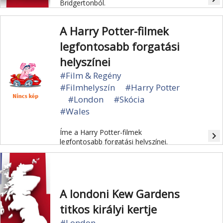
Bridgertonból.
A Harry Potter-filmek
legfontosabb forgatási
helyszínei
#Film & Regény
#Filmhelyszín
#Harry Potter
#London
#Skócia
#Wales
Íme a Harry Potter-filmek
navigate_next
legfontosabb forgatási helyszínei.
A londoni Kew Gardens
titkos királyi kertje
#London