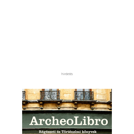
hirdetés