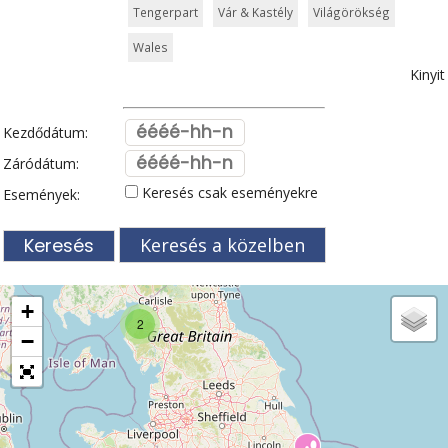
Tengerpart
Vár & Kastély
Világörökség
Wales
Kinyit
Kezdődátum:
Záródátum:
Keresés csak eseményekre
Események:
Keresés a közelben
+
2
−