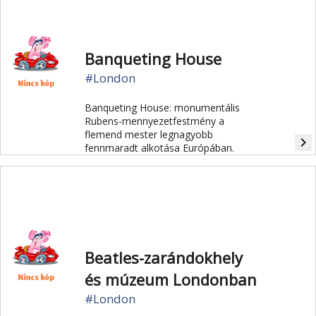
Banqueting House
#London
Banqueting House: monumentális
Rubens-mennyezetfestmény a
flemend mester legnagyobb
navigate_next
fennmaradt alkotása Európában.
Beatles-zarándokhely
és múzeum Londonban
#London