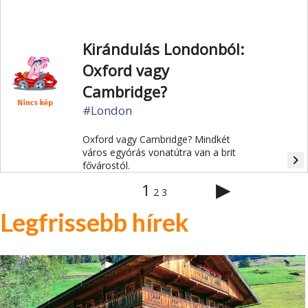
Kirándulás Londonból:
Oxford vagy
Cambridge?
#London
Oxford vagy Cambridge? Mindkét
város egyórás vonatútra van a brit
navigate_next
fővárostól.
▶
1
2
3
Legfrissebb hírek