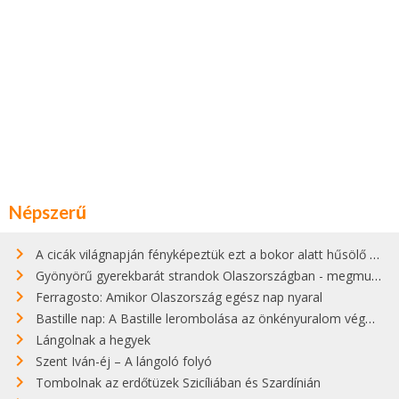
Népszerű
A cicák világnapján fényképeztük ezt a bokor alatt hűsölő cicát Kisorosziban
Gyönyörű gyerekbarát strandok Olaszországban - megmutatjuk a 15 legjobbat
Ferragosto: Amikor Olaszország egész nap nyaral
Bastille nap: A Bastille lerombolása az önkényuralom végét jelentette
Lángolnak a hegyek
Szent Iván-éj – A lángoló folyó
Tombolnak az erdőtüzek Szicíliában és Szardínián