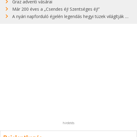
Graz adventi vásárai
Már 200 éves a „Csendes éj! Szentséges éj!”
A nyári napforduló éjjelén legendás hegyi tüzek világítják meg Zugspitzét
hirdetés