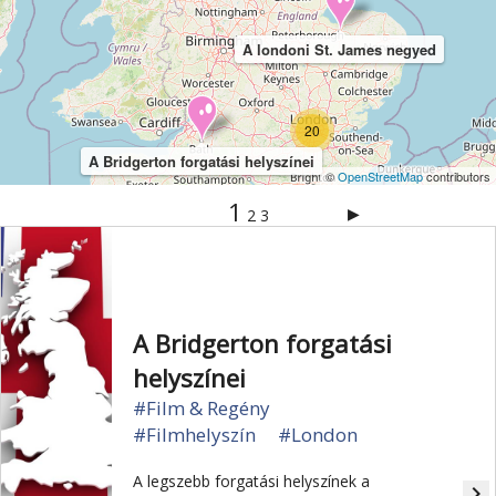
A londoni St. James negyed
20
A Bridgerton forgatási helyszínei
©
OpenStreetMap
contributors
1
▶
2
3
A Bridgerton forgatási
helyszínei
#Film & Regény
#Filmhelyszín
#London
A legszebb forgatási helyszínek a
navigate_next