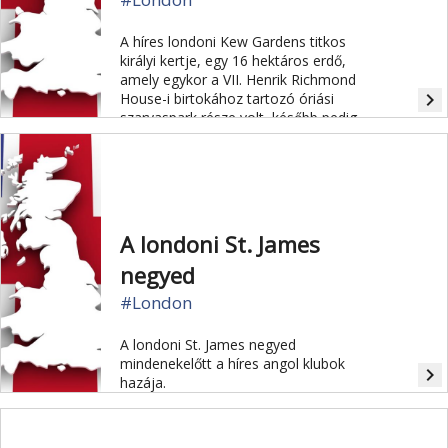
A híres londoni Kew Gardens titkos
királyi kertje, egy 16 hektáros erdő,
amely egykor a VII. Henrik Richmond
navigate_next
House-i birtokához tartozó óriási
szarvaspark része volt, később pedig
III. György fejlesztette tovább.
A londoni St. James
negyed
#London
A londoni St. James negyed
mindenekelőtt a híres angol klubok
navigate_next
hazája.