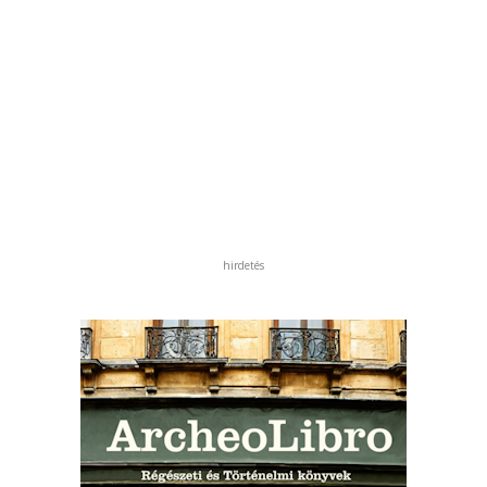
hirdetés