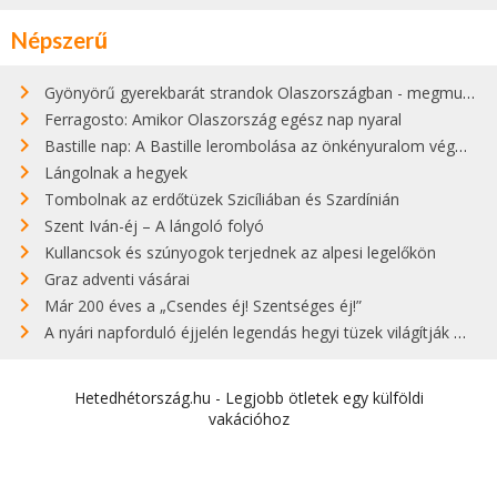
Népszerű
Gyönyörű gyerekbarát strandok Olaszországban - megmutatjuk a 15 legjobbat
Ferragosto: Amikor Olaszország egész nap nyaral
Bastille nap: A Bastille lerombolása az önkényuralom végét jelentette
Lángolnak a hegyek
Tombolnak az erdőtüzek Szicíliában és Szardínián
Szent Iván-éj – A lángoló folyó
Kullancsok és szúnyogok terjednek az alpesi legelőkön
Graz adventi vásárai
Már 200 éves a „Csendes éj! Szentséges éj!”
A nyári napforduló éjjelén legendás hegyi tüzek világítják meg Zugspitzét
Hetedhétország.hu - Legjobb ötletek egy külföldi
vakációhoz