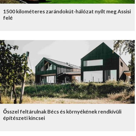
1500 kilométeres zarándokút-hálózat nyílt meg Assisi
felé
Ősszel feltárulnak Bécs és környékének rendkívüli
építészeti kincsei