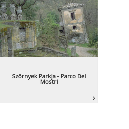
Szörnyek Parkja - Parco Dei
Mostri
navigate_next