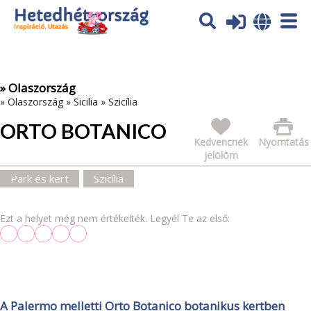
Az oldal sütiket (cookies) használ. További tájékoztatás itt:
Adatvédelmi tájékoztató
Ok
» Olaszország
»
Olaszország
»
Sicilia
»
Szicília
ORTO BOTANICO
Kedvencnek
Nyomtatás
jelölöm
Park és kert
Szicília
Ezt a helyet még nem értékelték. Legyél Te az első:
A Palermo melletti Orto Botanico botanikus kertben