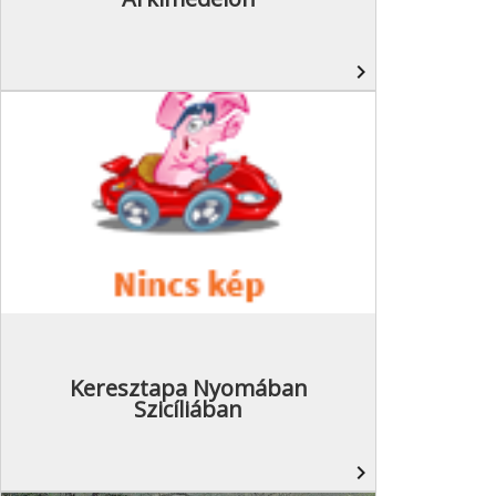
navigate_next
Keresztapa Nyomában
Szicíliában
navigate_next