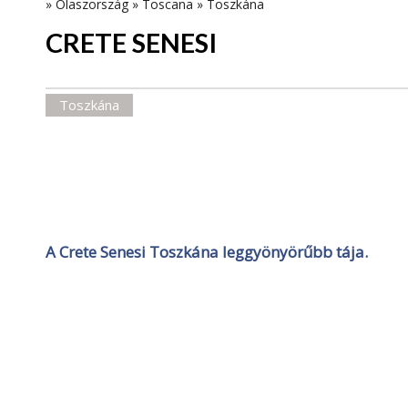
»
Olaszország
»
Toscana
»
Toszkána
CRETE SENESI
Toszkána
A Crete Senesi Toszkána leggyönyörűbb tája.