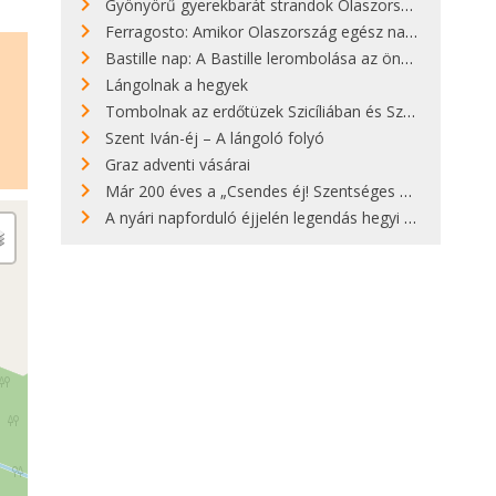
Gyönyörű gyerekbarát strandok Olaszországban - megmutatjuk a 15 legjobbat
Ferragosto: Amikor Olaszország egész nap nyaral
Bastille nap: A Bastille lerombolása az önkényuralom végét jelentette
Lángolnak a hegyek
Tombolnak az erdőtüzek Szicíliában és Szardínián
Szent Iván-éj – A lángoló folyó
Graz adventi vásárai
Már 200 éves a „Csendes éj! Szentséges éj!”
A nyári napforduló éjjelén legendás hegyi tüzek világítják meg Zugspitzét