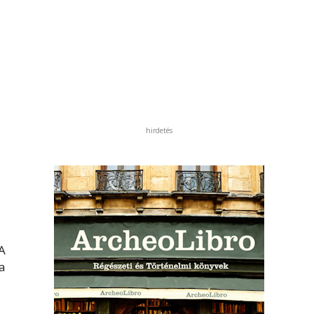
hirdetés
A
 a