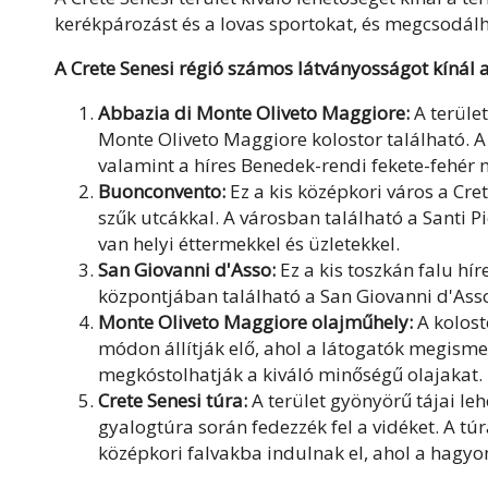
kerékpározást és a lovas sportokat, és megcsodálha
A Crete Senesi régió számos látványosságot kínál a
Abbazia di Monte Oliveto Maggiore:
A terület
Monte Oliveto Maggiore kolostor található. A
valamint a híres Benedek-rendi fekete-fehér
Buonconvento:
Ez a kis középkori város a Cret
szűk utcákkal. A városban található a Santi P
van helyi éttermekkel és üzletekkel.
San Giovanni d'Asso:
Ez a kis toszkán falu hí
központjában található a San Giovanni d'As
Monte Oliveto Maggiore olajműhely:
A kolost
módon állítják elő, ahol a látogatók megisme
megkóstolhatják a kiváló minőségű olajakat.
Crete Senesi túra:
A terület gyönyörű tájai le
gyalogtúra során fedezzék fel a vidéket. A tú
középkori falvakba indulnak el, ahol a hagyo