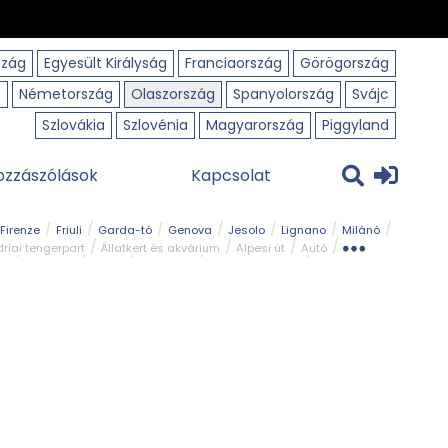
szág
Egyesült Királyság
Franciaország
Görögország
o
Németország
Olaszország
Spanyolország
Svájc
Szlovákia
Szlovénia
Magyarország
Piggyland
ozzászólások
Kapcsolat
Firenze
Friuli
Garda-tó
Genova
Jesolo
Lignano
Milánó
riai tengerpart
Állatkert és akvárium
Alpesi út
Autó
rk
Kerékpár
Kilátó
Legszebb
Ligur tengerpart
Szirt és fok
Szurdok
Tavak
Templom és kolostor