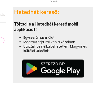
hirdetés
Hetedhét kereső:
tás
Töltsd le a Hetedhét kereső mobil
applikációt!
Egyszerű használat
Megmutatja, mi van a közelben
Utazáshoz nélkülözhetetlen: Magyar és
külföldi úticélok