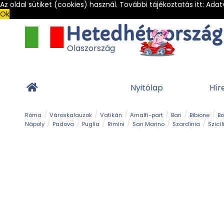
Az oldal sütiket (cookies) használ. További tájékoztatás itt:
Adat
Ok
Olaszország
Nyitólap
Hír
Róma
Városkalauzok
Vatikán
Amalfi-part
Bari
Bibione
B
Nápoly
Padova
Puglia
Rimini
San Marino
Szardínia
Szicíl
Barlang
Bob
Esemény
Ételek és 
Magyar emlékek
Múzeum
Nyaralóhelyek
Ókor
Panoráma út
Tengerpart
Toszkán tengerpart
Túra
Vár és kastély
Világörö