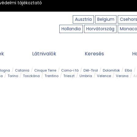
védelmi tájékoztató
Ausztria
Belgium
Csehor
Hollandia
Horvátország
Monac
ek
Látnivalók
Keresés
H
ologna
Catania
Cinque Terre
Como-i tó
Dél-Tirol
Dolomitok
Elba
ia
Torino
Toszkána
Trentino
Trieszt
Umbria
Velence
Verona
Ad
receptek
Filmhelyszín
Hegy és csúcs
I borghi più belli d’Italia
Kalandpa
Park és kert
Szabadidőpark
Szánkópálya
Szentek és ereklyék
Sziget
kség
Vízesés