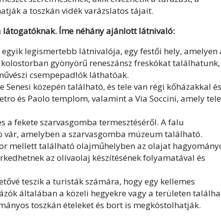
tják a toszkán vidék varázslatos tájait.
 látogatóknak. Íme néhány ajánlott látnivaló:
 egyik legismertebb látnivalója, egy festői hely, amelyen 
 kolostorban gyönyörű reneszánsz freskókat találhatunk,
 művészi csempepadlók láthatóak.
e Senesi közepén található, és tele van régi kőházakkal é
ietro és Paolo templom, valamint a Via Soccini, amely tele
res a fekete szarvasgomba termesztéséről. A falu
so vár, amelyben a szarvasgomba múzeum található.
or mellett található olajműhelyben az olajat hagyomány
rkedhetnek az olívaolaj készítésének folyamatával és
hetővé teszik a turisták számára, hogy egy kellemes
rázók általában a közeli hegyekre vagy a területen találha
mányos toszkán ételeket és bort is megkóstolhatják.