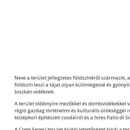
Neve a terület jellegzetes földszínéről származik,
földszín teszi a tájat olyan különlegessé és gyöny
toszkán vidéknek.
A terület többnyire mezőkkel és dombvidékekkel va
régió gazdag történelmi és kulturális örökséggel r
középkori építészeti csodáiról és a híres Palio di 
A Crete Senesi terület kiváló lehetőséget kínál a te