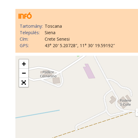
Tartomány:
Toscana
Település:
Siena
Cím:
Crete Senesi
GPS:
43° 20′ 5.20728″, 11° 30′ 19.59192″
+
−