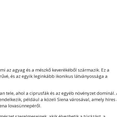
 ami az agyag és a mészkő keverékéből származik. Ez a
örűvé, és az egyik leginkább ikonikus látványossága a
n tele, ahol a ciprusfák és az egyéb növényzet dominál. 
endelkezik, például a közeli Siena városával, amely híres
Siena lovasünnepéről.
rmészet szerelmeseinek, akik élvezhetik a túrázást, a