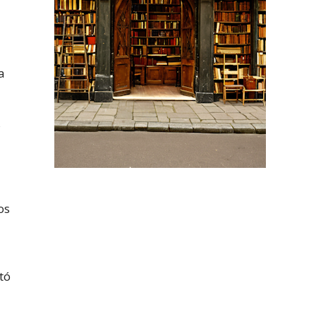
a
s
os
tó