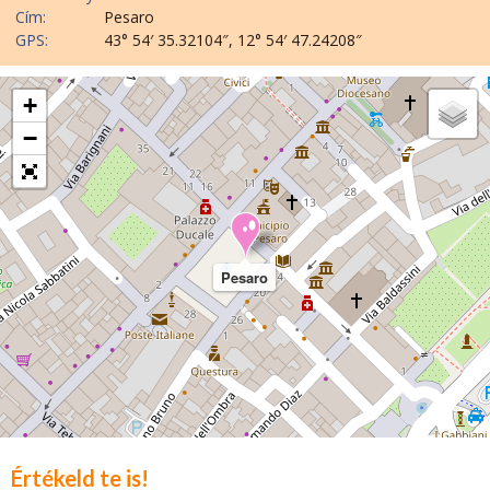
Cím:
Pesaro
GPS:
43° 54′ 35.32104″, 12° 54′ 47.24208″
+
−
Pesaro
Értékeld te is!