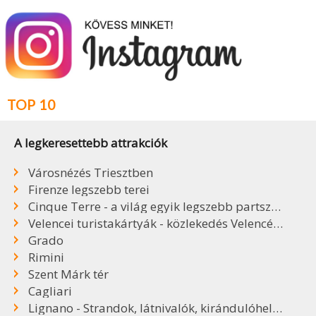
TOP 10
A legkeresettebb attrakciók
Városnézés Triesztben
Firenze legszebb terei
Cinque Terre - a világ egyik legszebb partszakasza
Velencei turistakártyák - közlekedés Velencében
Grado
Rimini
Szent Márk tér
Cagliari
Lignano - Strandok, látnivalók, kirándulóhelyek