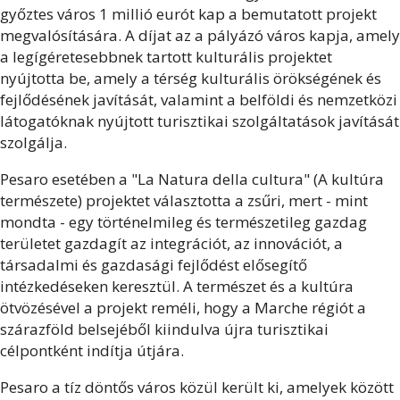
győztes város 1 millió eurót kap a bemutatott projekt
megvalósítására. A díjat az a pályázó város kapja, amely
a legígéretesebbnek tartott kulturális projektet
nyújtotta be, amely a térség kulturális örökségének és
fejlődésének javítását, valamint a belföldi és nemzetközi
látogatóknak nyújtott turisztikai szolgáltatások javítását
szolgálja.
Pesaro esetében a "La Natura della cultura" (A kultúra
természete) projektet választotta a zsűri, mert - mint
mondta - egy történelmileg és természetileg gazdag
területet gazdagít az integrációt, az innovációt, a
társadalmi és gazdasági fejlődést elősegítő
intézkedéseken keresztül. A természet és a kultúra
ötvözésével a projekt reméli, hogy a Marche régiót a
szárazföld belsejéből kiindulva újra turisztikai
célpontként indítja útjára.
Pesaro a tíz döntős város közül került ki, amelyek között