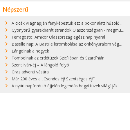
Népszerű
A cicák világnapján fényképeztük ezt a bokor alatt hűsölő cicát Kisorosziban
Gyönyörű gyerekbarát strandok Olaszországban - megmutatjuk a 15 legjobbat
Ferragosto: Amikor Olaszország egész nap nyaral
Bastille nap: A Bastille lerombolása az önkényuralom végét jelentette
Lángolnak a hegyek
Tombolnak az erdőtüzek Szicíliában és Szardínián
Szent Iván-éj – A lángoló folyó
Graz adventi vásárai
Már 200 éves a „Csendes éj! Szentséges éj!”
A nyári napforduló éjjelén legendás hegyi tüzek világítják meg Zugspitzét