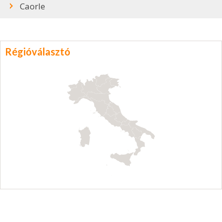
Caorle
Régióválasztó