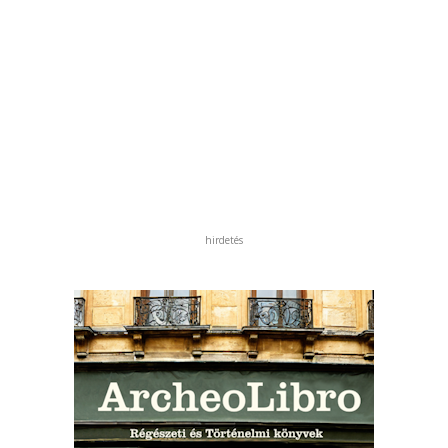
hirdetés