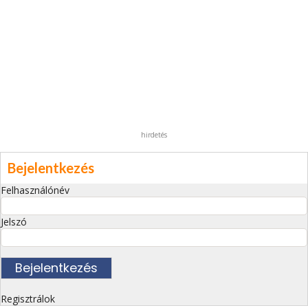
hirdetés
Bejelentkezés
Felhasználónév
Jelszó
Regisztrálok