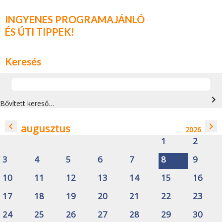
INGYENES PROGRAMAJÁNLÓ
ÉS ÚTI TIPPEK!
Keresés
navigate_next
Bővített kereső…
navigate_before
navigate_next
augusztus
2026
1
2
3
4
5
6
7
8
9
10
11
12
13
14
15
16
17
18
19
20
21
22
23
24
25
26
27
28
29
30