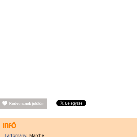
Kedvencnek jelölöm
Tartomány:
Marche