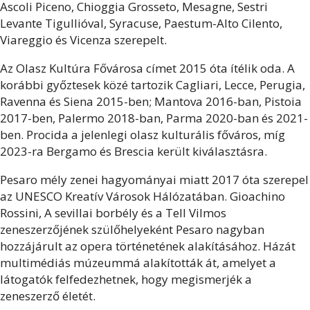
Ascoli Piceno, Chioggia Grosseto, Mesagne, Sestri
Levante Tigullióval, Syracuse, Paestum-Alto Cilento,
Viareggio és Vicenza szerepelt.
Az Olasz Kultúra Fővárosa címet 2015 óta ítélik oda. A
korábbi győztesek közé tartozik Cagliari, Lecce, Perugia,
Ravenna és Siena 2015-ben; Mantova 2016-ban, Pistoia
2017-ben, Palermo 2018-ban, Parma 2020-ban és 2021-
ben. Procida a jelenlegi olasz kulturális főváros, míg
2023-ra Bergamo és Brescia került kiválasztásra.
Pesaro mély zenei hagyományai miatt 2017 óta szerepel
az UNESCO Kreatív Városok Hálózatában. Gioachino
Rossini, A sevillai borbély és a Tell Vilmos
zeneszerzőjének szülőhelyeként Pesaro nagyban
hozzájárult az opera történetének alakításához. Házát
multimédiás múzeummá alakították át, amelyet a
látogatók felfedezhetnek, hogy megismerjék a
zeneszerző életét.