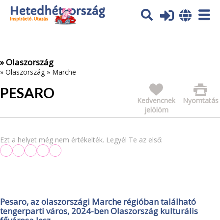
Az oldal sütiket (cookies) használ. További tájékoztatás itt:
Adatvédelmi tájékoztató
Ok
» Olaszország
»
Olaszország
»
Marche
PESARO
Kedvencnek
Nyomtatás
jelölöm
Ezt a helyet még nem értékelték. Legyél Te az első:
Pesaro, az olaszországi Marche régióban található
tengerparti város, 2024-ben Olaszország kulturális