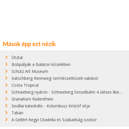
Mások épp ezt nézik
Ötztal
Bobpályák a Balaton közelében
Schütz Art Museum
Katschberg-Rennweg: természetközeli vakáció
Costa Tropical
Schneeberg nyáron - Schneeberg Sesselbahn 4 üléses libegő
Granatium Radenthein
Sevillai katedrális - Kolumbusz Kristóf sírja
Tabán
A Gellért-hegyi Citadella és Szabadság-szobor