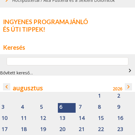
Hochpustertal / Alta Pusteria és a Sexteni Dolomitok
INGYENES PROGRAMAJÁNLÓ
ÉS ÚTI TIPPEK!
Keresés
navigate_next
Bővített kereső…
navigate_before
navigate_next
augusztus
2026
1
2
3
4
5
6
7
8
9
10
11
12
13
14
15
16
17
18
19
20
21
22
23