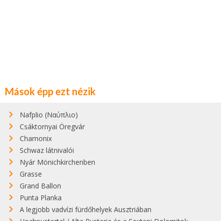
Mások épp ezt nézik
Nafplio (Ναύπλιο)
Csáktornyai Öregvár
Chamonix
Schwaz látnivalói
Nyár Mönichkirchenben
Grasse
Grand Ballon
Punta Planka
A legjobb vadvízi fürdőhelyek Ausztriában