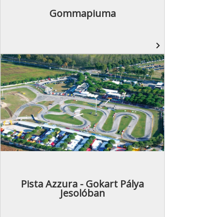
Gommapiuma
navigate_next
Pista Azzura - Gokart Pálya
Jesolóban