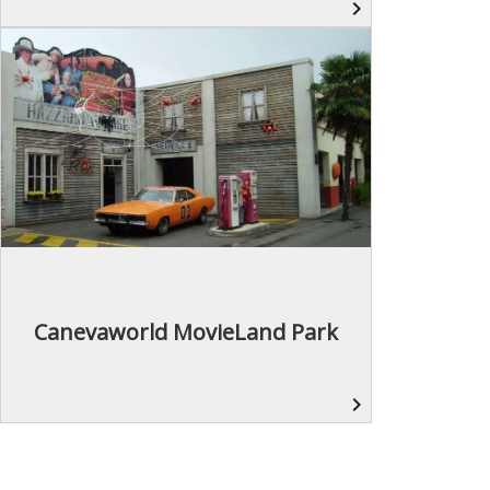
navigate_next
Canevaworld MovieLand Park
navigate_next