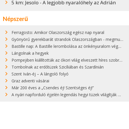
5 km: Jesolo - A legjobb nyaralóhely az Adrián
Népszerű
Ferragosto: Amikor Olaszország egész nap nyaral
Gyönyörű gyerekbarát strandok Olaszországban - megmutatjuk a 15 legjobbat
Bastille nap: A Bastille lerombolása az önkényuralom végét jelentette
Lángolnak a hegyek
Pompejiben kiállították az ókori világ elveszett híres szobrának másolatát
Tombolnak az erdőtüzek Szicíliában és Szardínián
Szent Iván-éj – A lángoló folyó
Graz adventi vásárai
Már 200 éves a „Csendes éj! Szentséges éj!”
A nyári napforduló éjjelén legendás hegyi tüzek világítják meg Zugspitzét