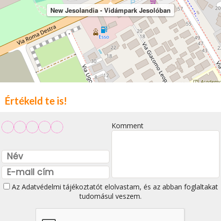
New Jesolandia - Vidámpark Jesolóban
Értékeld te is!
Komment
Az
Adatvédelmi tájékoztatót
elolvastam, és az abban foglaltakat
tudomásul veszem.