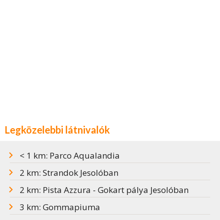
Legközelebbi látnivalók
< 1 km: Parco Aqualandia
2 km: Strandok Jesolóban
2 km: Pista Azzura - Gokart pálya Jesolóban
3 km: Gommapiuma