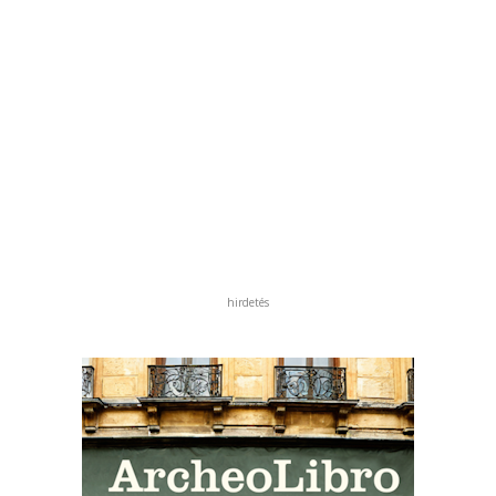
hirdetés