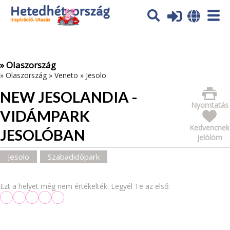
Az oldal sütiket (cookies) használ. További tájékoztatás itt:
Adatvédelmi tájékoztató
Ok
» Olaszország
»
Olaszország
»
Veneto
»
Jesolo
NEW JESOLANDIA -
Nyomtatás
VIDÁMPARK
Kedvencnek
JESOLÓBAN
jelölöm
Jesolo
Szabadidőpark
Ezt a helyet még nem értékelték. Legyél Te az első: