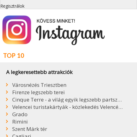
Regisztrálok
TOP 10
A legkeresettebb attrakciók
Városnézés Triesztben
Firenze legszebb terei
Cinque Terre - a világ egyik legszebb partszakasza
Velencei turistakártyák - közlekedés Velencében
Grado
Rimini
Szent Márk tér
Cagliari