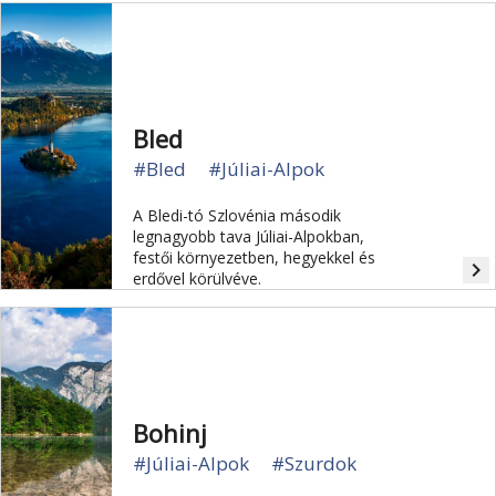
Bled
#Bled
#Júliai-Alpok
A Bledi-tó Szlovénia második
legnagyobb tava Júliai-Alpokban,
festői környezetben, hegyekkel és
navigate_next
erdővel körülvéve.
Bohinj
#Júliai-Alpok
#Szurdok