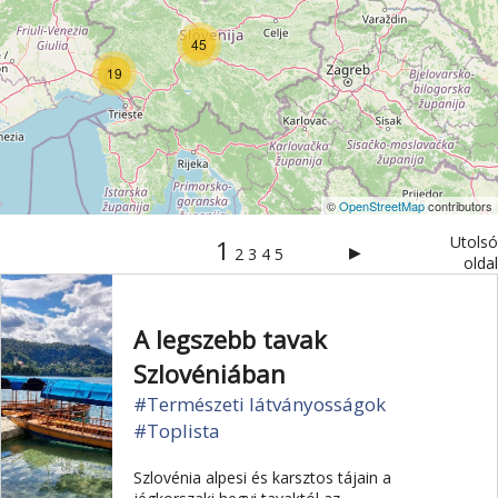
45
19
©
OpenStreetMap
contributors
Utolsó
1
▶
2
3
4
5
oldal
A legszebb tavak
Szlovéniában
#Természeti látványosságok
#Toplista
Szlovénia alpesi és karsztos tájain a