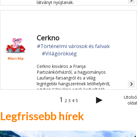
navigate_next
látványt nyújtanak.
Cerkno
#Történelmi városok és falvak
#Világörökség
Cerkno kisváros a Franja
Partizánkórházról, a hagyományos
Laufarija-farsangról és a világ
navigate_next
legrégebbi hangszerének lelőhelyéről,
egyben Szlovénia egyik kedvelt téli
sportközpontjáról ismert.
▶
Utolsó
1
2
3
4
5
oldal
Legfrissebb hírek