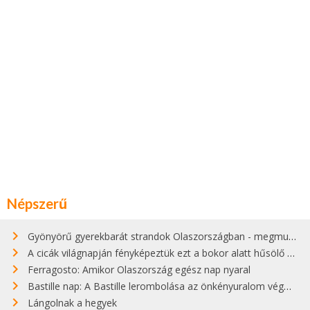
Népszerű
Gyönyörű gyerekbarát strandok Olaszországban - megmutatjuk a 15 legjobbat
A cicák világnapján fényképeztük ezt a bokor alatt hűsölő cicát Kisorosziban
Ferragosto: Amikor Olaszország egész nap nyaral
Bastille nap: A Bastille lerombolása az önkényuralom végét jelentette
Lángolnak a hegyek