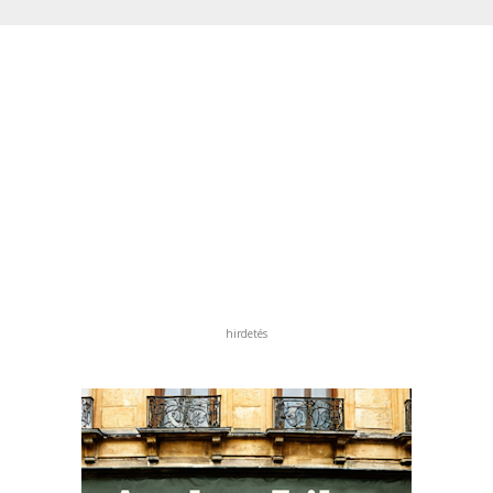
hirdetés