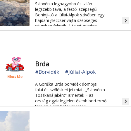
Szlovénia legnagyobb és talán
legszebb tava, a festői szépségű
Bohinji-tó a Júliai-Alpok szívében egy
navigate_next
hajdani gleccser vájta szépséges
völgyben fekszik. A tavat minden
évszakban élmény körbesétálni.
Brda
#Borvidék
#Júliai-Alpok
A Goriška Brda borvidék dombjai,
falui és szőlőskertjei miatt „Szlovénia
Toszkánájaként” ismertek – az
navigate_next
ország egyik legjelentősebb bortermő
tája az olasz határ mentén.