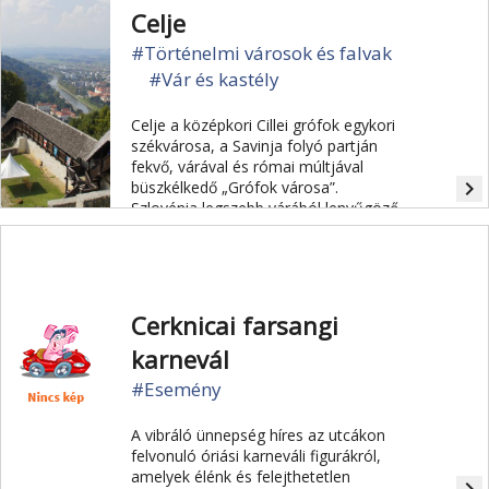
Celje
#Történelmi városok és falvak
#Vár és kastély
Celje a középkori Cillei grófok egykori
székvárosa, a Savinja folyó partján
fekvő, várával és római múltjával
navigate_next
büszkélkedő „Grófok városa”.
Szlovénia legszebb várából lenyűgöző
a panoráma, egy magas szikla
tetejére építették.
Cerknicai farsangi
karnevál
#Esemény
A vibráló ünnepség híres az utcákon
felvonuló óriási karneváli figurákról,
amelyek élénk és felejthetetlen