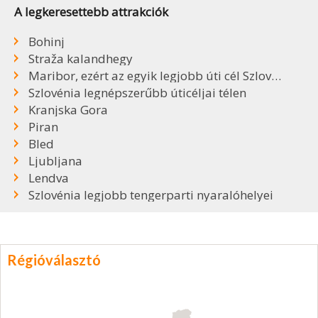
A legkeresettebb attrakciók
Bohinj
Straža kalandhegy
Maribor, ezért az egyik legjobb úti cél Szlovéniában
Szlovénia legnépszerűbb úticéljai télen
Kranjska Gora
Piran
Bled
Ljubljana
Lendva
Szlovénia legjobb tengerparti nyaralóhelyei
Régióválasztó