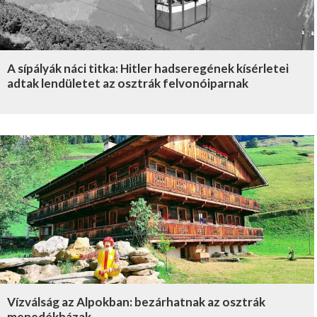
A sípályák náci titka: Hitler hadseregének kísérletei
adtak lendületet az osztrák felvonóiparnak
Vízválság az Alpokban: bezárhatnak az osztrák
menedékházak