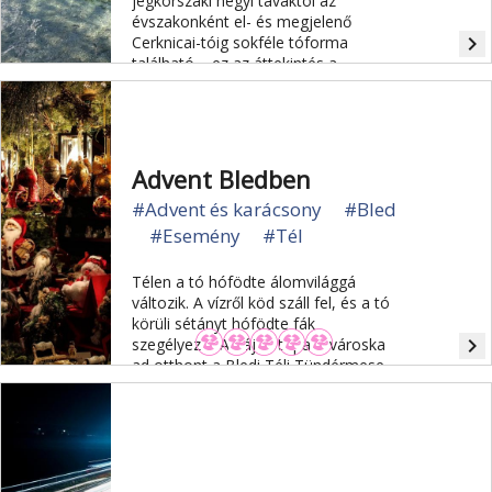
jégkorszaki hegyi tavaktól az
évszakonként el- és megjelenő
navigate_next
Cerknicai-tóig sokféle tóforma
található – ez az áttekintés a
legjellegzetesebbeket mutatja be.
Advent Bledben
#Advent és karácsony
#Bled
#Esemény
#Tél
Télen a tó hófödte álomvilággá
változik. A vízről köd száll fel, és a tó
körüli sétányt hófödte fák
navigate_next
szegélyezik. A bájos tóparti városka
ad otthont a Bledi Téli Tündérmese
néven ismert, évente megrendezésre
kerülő Bledi Karácsonyi Vásárnak.