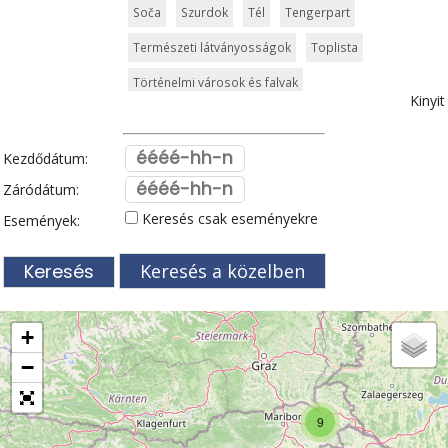
Soča
Szurdok
Tél
Tengerpart
Természeti látványosságok
Toplista
Történelmi városok és falvak
Kinyit
Vallási és kulturális örökség
Vár és kastély
Világörökség
Kezdődátum:
Záródátum:
Keresés csak eseményekre
Események:
Keresés a közelben
+
−
9