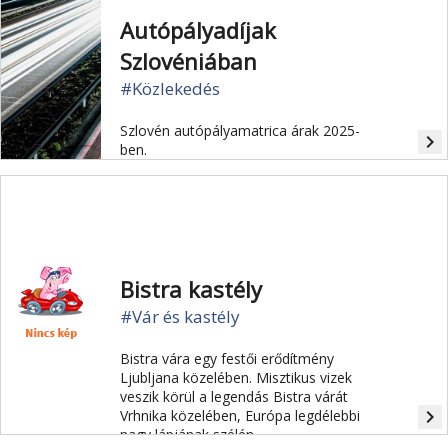
Autópályadíjak
Szlovéniában
#Közlekedés
Szlovén autópályamatrica árak 2025-
navigate_next
ben.
Bistra kastély
#Vár és kastély
Bistra vára egy festői erődítmény
Ljubljana közelében. Misztikus vizek
veszik körül a legendás Bistra várát
navigate_next
Vrhnika közelében, Európa legdélebbi
nagy lápjának szélén.