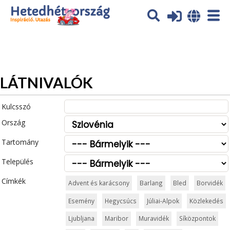
Az oldal sütiket (cookies) használ. További tájékoztatás itt:
Adatvédelmi tájékoztató
Ok
LÁTNIVALÓK
Kulcsszó
Ország
Tartomány
Település
Címkék
Advent és karácsony
Barlang
Bled
Borvidék
Esemény
Hegycsúcs
Júliai-Alpok
Közlekedés
Ljubljana
Maribor
Muravidék
Síközpontok