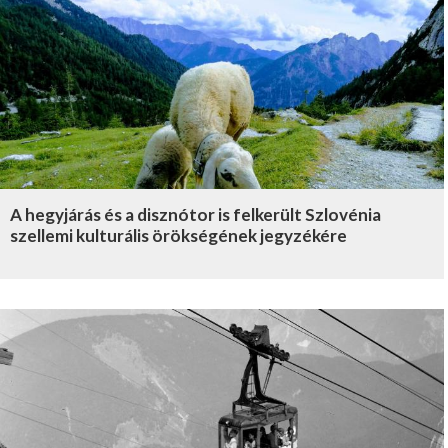
A hegyjárás és a disznótor is felkerült Szlovénia
szellemi kulturális örökségének jegyzékére