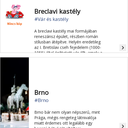
Breclavi kastély
#Vár és kastély
A breclavi kastély mai formájában
reneszánsz épület, részben román
stílusban átépítve. Helyén eredetileg
navigate_next
az I. Bretislav cseh fejedelem (1000-
1055) által építtetett vár állt, amely a
határvédelemre szolgált.
Brno
#Brno
Brno bár nem olyan népszerű, mint
Prága, mégis rengeteg látnivalója
miatt érdemes ott legalább egy
navigate_next