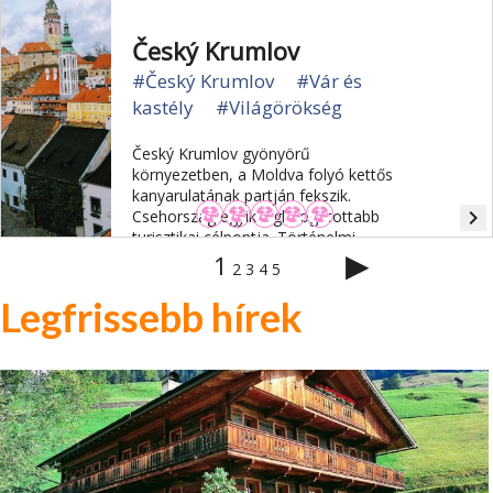
Český Krumlov
#Český Krumlov
#Vár és
kastély
#Világörökség
Český Krumlov gyönyörű
környezetben, a Moldva folyó kettős
kanyarulatának partján fekszik.
navigate_next
Csehország egyik leglátogatottabb
turisztikai célpontja. Történelmi
▶
negyedét az UNESCO a Világörökség
1
2
3
4
5
részének nyilvánította.
Legfrissebb hírek