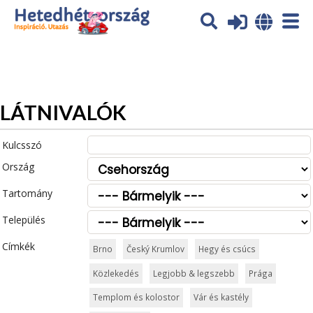
Az oldal sütiket (cookies) használ. További tájékoztatás itt:
Adatvédelmi tájékoztató
Ok
LÁTNIVALÓK
Kulcsszó
Ország
Tartomány
Település
Címkék
Brno
Český Krumlov
Hegy és csúcs
Közlekedés
Legjobb & legszebb
Prága
Templom és kolostor
Vár és kastély