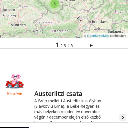
6
©
OpenStreetMap
contributors
1
▶
2
3
4
5
Austerlitzi csata
A Brno melletti Austerlitz kastélyban
(Slavkov u Brna), a Béke-hegyen és
más helyeken minden év november
navigate_next
végén / december elején első kézből
tapasztalhatja meg a leghíresebb
napóleoni csatát, az austerlitz-i