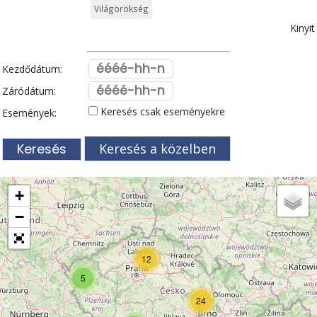
Világörökség
Kinyit
Kezdődátum:
Záródátum:
Keresés csak eseményekre
Események:
Keresés a közelben
+
−
12
5
24