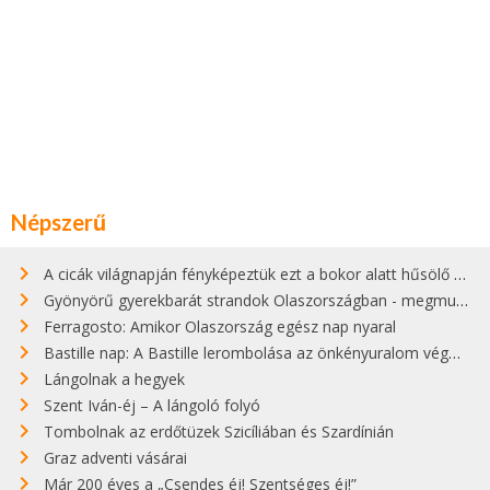
Népszerű
A cicák világnapján fényképeztük ezt a bokor alatt hűsölő cicát Kisorosziban
Gyönyörű gyerekbarát strandok Olaszországban - megmutatjuk a 15 legjobbat
Ferragosto: Amikor Olaszország egész nap nyaral
Bastille nap: A Bastille lerombolása az önkényuralom végét jelentette
Lángolnak a hegyek
Szent Iván-éj – A lángoló folyó
Tombolnak az erdőtüzek Szicíliában és Szardínián
Graz adventi vásárai
Már 200 éves a „Csendes éj! Szentséges éj!”