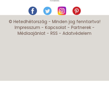
hirdetés
© Hetedhétország - Minden jog fenntartva!
Impresszum
-
Kapcsolat
-
Partnerek
-
Médiaajánlat
-
RSS
-
Adatvédelem