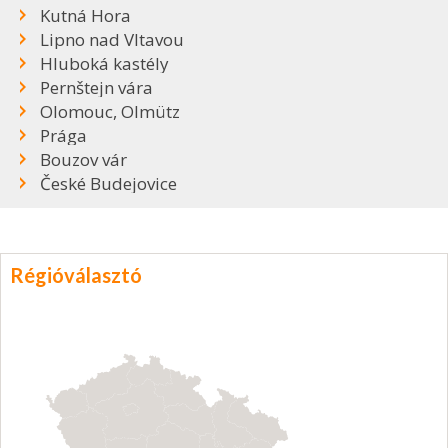
Kutná Hora
Lipno nad Vltavou
Hluboká kastély
Pernštejn vára
Olomouc, Olmütz
Prága
Bouzov vár
České Budejovice
Régióválasztó