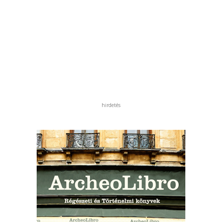
hirdetés