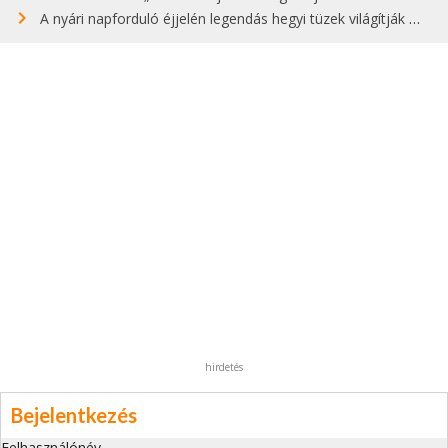
A nyári napforduló éjjelén legendás hegyi tüzek világítják meg Zugspitzét
hirdetés
Bejelentkezés
Felhasználónév