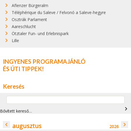
Aflenzer Bürgeralm
Téléphérique du Saleve / Felvonó a Saleve-hegyre
Osztrák Parlament
Aareschlucht
Ötztaler Fun- und Erlebnispark
Lille
INGYENES PROGRAMAJÁNLÓ
ÉS ÚTI TIPPEK!
Keresés
navigate_next
Bővített kereső…
navigate_before
navigate_next
augusztus
2026