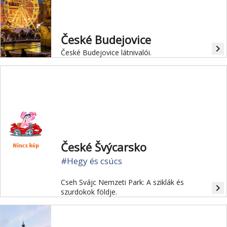
České Budejovice
navigate_next
České Budejovice látnivalói.
České Švýcarsko
#Hegy és csúcs
Cseh Svájc Nemzeti Park: A sziklák és
navigate_next
szurdokok földje.