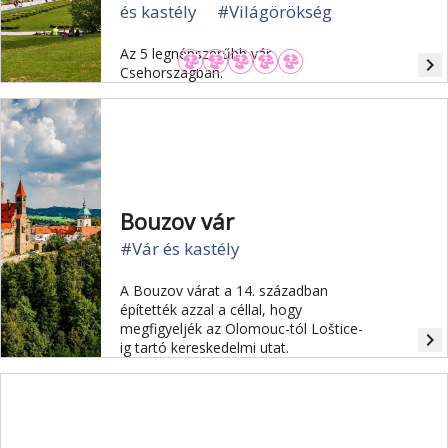
és kastély
#Világörökség
Az 5 legnépszerűbb vár
navigate_next
Csehországban.
Bouzov vár
#Vár és kastély
A Bouzov várat a 14. században
építették azzal a céllal, hogy
megfigyeljék az Olomouc-tól Loštice-
navigate_next
ig tartó kereskedelmi utat.