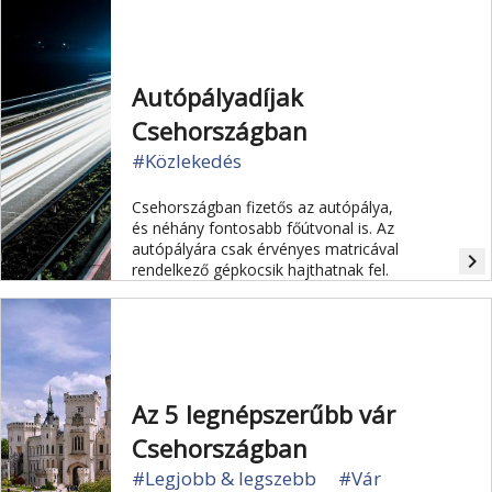
csatát.
Autópályadíjak
Csehországban
#Közlekedés
Csehországban fizetős az autópálya,
és néhány fontosabb főútvonal is. Az
autópályára csak érvényes matricával
navigate_next
rendelkező gépkocsik hajthatnak fel.
Az 5 legnépszerűbb vár
Csehországban
#Legjobb & legszebb
#Vár