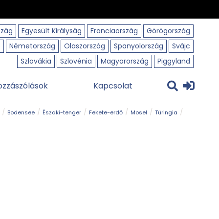
szág
Egyesült Királyság
Franciaország
Görögország
o
Németország
Olaszország
Spanyolország
Svájc
Szlovákia
Szlovénia
Magyarország
Piggyland
ozzászólások
Kapcsolat
Bodensee
Északi-tenger
Fekete-erdő
Mosel
Türingia