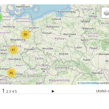
35
41
35
©
OpenStreetMap
contribu
1
▶
Utolsó o
2
3
4
5