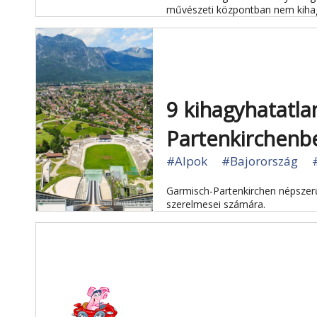
művészeti központban nem kiha
9 kihagyhatatla
Partenkirchenb
#Alpok
#Bajorország
Garmisch-Partenkirchen népszerű
szerelmesei számára.