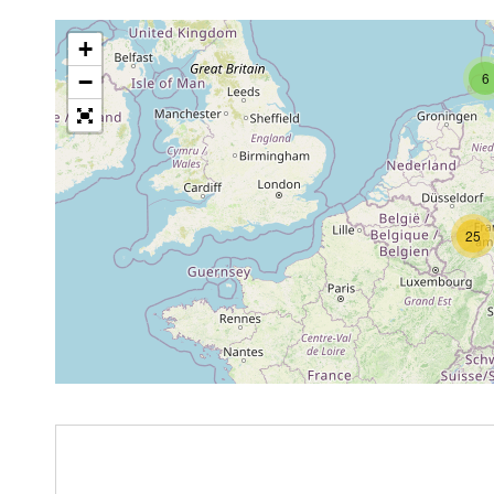
+
−
6
25