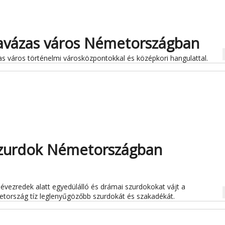
favázas város Németországban
na
 város történelmi városközpontokkal és középkori hangulattal.
szurdok Németországban
évezredek alatt egyedülálló és drámai szurdokokat vájt a
na
tország tíz leglenyűgözőbb szurdokát és szakadékát.