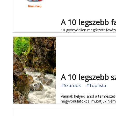
A 10 legszebb 
10 gyönyörűen megőrzött favázas
A 10 legszebb 
#Szurdok
#Toplista
Vannak helyek, ahol a természet 
hegyvonulatokba: mutatjuk Néme