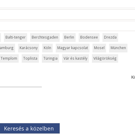
Balti-tenger
Berchtesgaden
Berlin
Bodensee
Drezda
amburg
Karácsony
Köln
Magyar kapcsolat
Mosel
München
Templom
Toplista
Türingia
Vár és kastély
Világörökség
Ki
Keresés a közelben