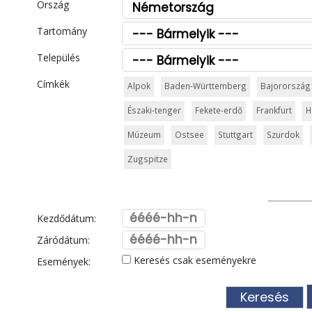
Ország
Tartomány
Település
Címkék
Alpok
Baden-Württemberg
Bajorország
Északi-tenger
Fekete-erdő
Frankfurt
H
Múzeum
Ostsee
Stuttgart
Szurdok
Zugspitze
Kezdődátum:
Záródátum:
Keresés csak eseményekre
Események: