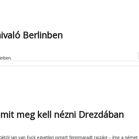
nivaló Berlinben
na
inben.
amit meg kell nézni Drezdában
októl Jan van Eyck egyetlen ismert fennmaradt rajzáig – íme a német