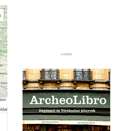
hirdetés
tors
ldal