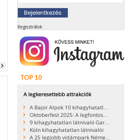
Regisztrálok
vigate_next
TOP 10
A legkeresettebb attrakciók
A Bajor Alpok 10 kihagyhatatlan látnivalója
Oktoberfest 2025: A legfontosabb tudnivalók, sörök, árak
9 kihagyhatatlan látnivaló Garmisch-Partenkirchenben
Köln kihagyhatatlan látnivalói
A 25 legjobb vidámpark Németországban