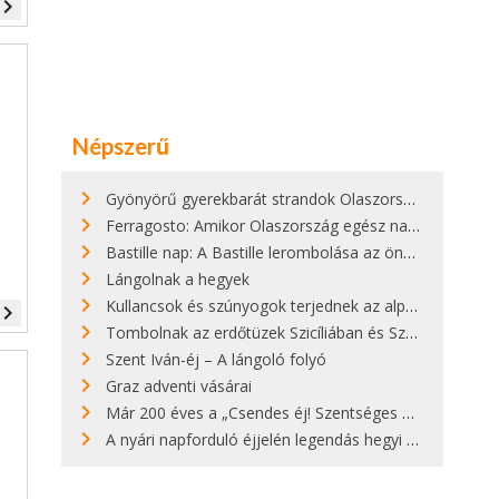
vigate_next
Népszerű
Gyönyörű gyerekbarát strandok Olaszországban - megmutatjuk a 15 legjobbat
Ferragosto: Amikor Olaszország egész nap nyaral
Bastille nap: A Bastille lerombolása az önkényuralom végét jelentette
Lángolnak a hegyek
Kullancsok és szúnyogok terjednek az alpesi legelőkön
vigate_next
Tombolnak az erdőtüzek Szicíliában és Szardínián
Szent Iván-éj – A lángoló folyó
Graz adventi vásárai
Már 200 éves a „Csendes éj! Szentséges éj!”
A nyári napforduló éjjelén legendás hegyi tüzek világítják meg Zugspitzét