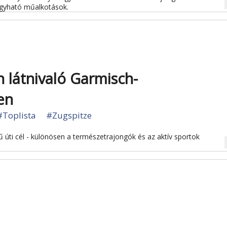
na
gyható műalkotások.
n látnivaló Garmisch-
en
#Toplista
#Zugspitze
 úti cél - különösen a természetrajongók és az aktív sportok
na