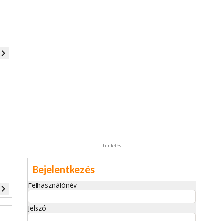
vigate_next
hirdetés
Bejelentkezés
Felhasználónév
vigate_next
Jelszó