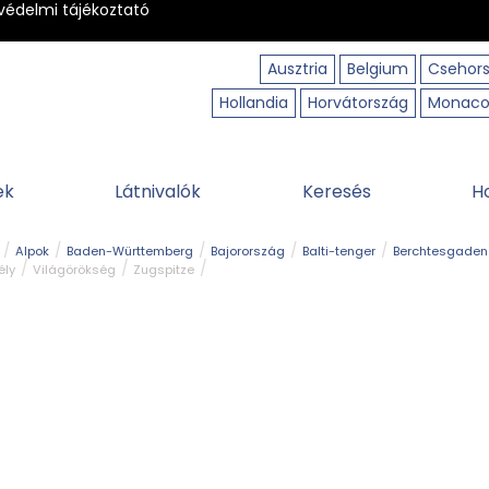
védelmi tájékoztató
Ausztria
Belgium
Csehor
Hollandia
Horvátország
Monac
ek
Látnivalók
Keresés
H
Alpok
Baden-Württemberg
Bajorország
Balti-tenger
Berchtesgaden
ély
Világörökség
Zugspitze