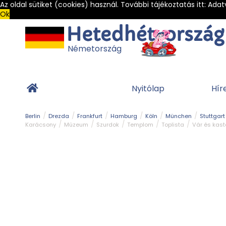
Az oldal sütiket (cookies) használ. További tájékoztatás itt:
Adat
Ok
Németország
Nyitólap
Hír
Berlin
Drezda
Frankfurt
Hamburg
Köln
München
Stuttgart
Karácsony
Múzeum
Szurdok
Templom
Toplista
Vár és kast