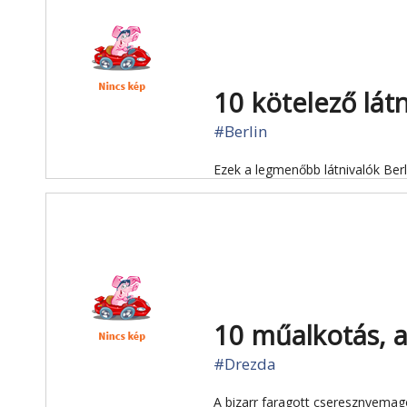
10 kötelező lát
#Berlin
Ezek a legmenőbb látnivalók Berl
10 műalkotás, 
#Drezda
A bizarr faragott cseresznyemag