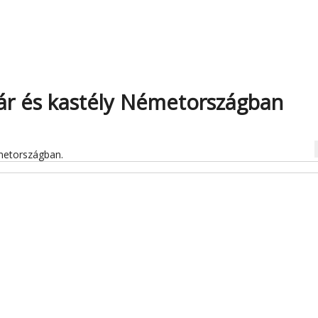
vár és kastély Németországban
na
metországban.