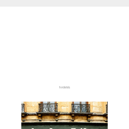
hirdetés