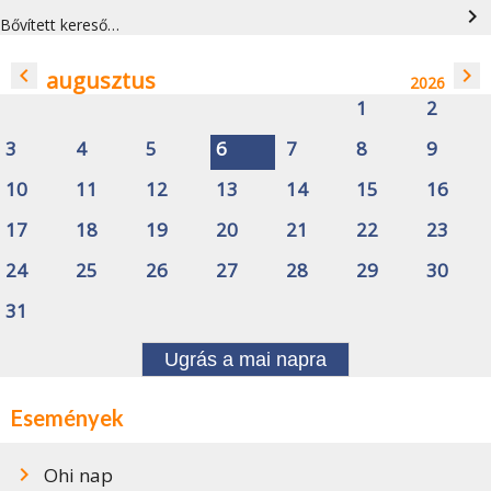
navigate_next
Bővített kereső…
navigate_before
navigate_next
augusztus
2026
1
2
3
4
5
6
7
8
9
10
11
12
13
14
15
16
17
18
19
20
21
22
23
24
25
26
27
28
29
30
31
Ugrás a mai napra
Események
Ohi nap