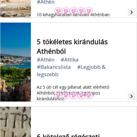
#Athén
navigate_next
10 kihagyhatatlan látnivaló Athénban.
5 tökéletes kirándulás
Athénból
#Athén
#Attika
#Bakancslista
#Legjobb &
legszebb
Az 5 úti cél egy pillanat alatt elérhető
Athénból, tökéletesek egynapos
navigate_next
kiránduláshoz.
6 kötelező régészeti