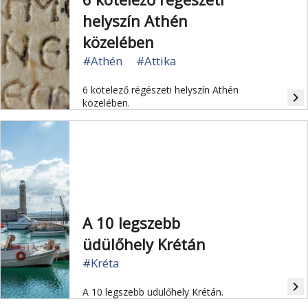
helyszín Athén
közelében
#Athén
#Attika
6 kötelező régészeti helyszín Athén
navigate_next
közelében.
A 10 legszebb
üdülőhely Krétán
#Kréta
navigate_next
A 10 legszebb üdülőhely Krétán.