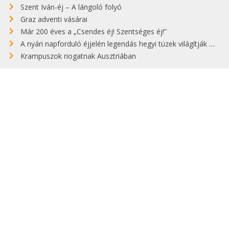
Szent Iván-éj – A lángoló folyó
Graz adventi vásárai
Már 200 éves a „Csendes éj! Szentséges éj!”
A nyári napforduló éjjelén legendás hegyi tüzek világítják meg Zugspitzét
Krampuszok riogatnak Ausztriában