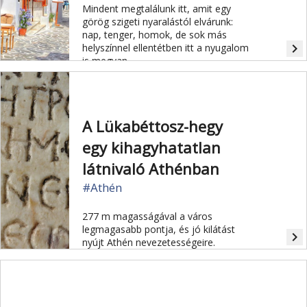
Mindent megtalálunk itt, amit egy
görög szigeti nyaralástól elvárunk:
nap, tenger, homok, de sok más
navigate_next
helyszínnel ellentétben itt a nyugalom
is megvan.
A Lükabéttosz-hegy
egy kihagyhatatlan
látnivaló Athénban
#Athén
277 m magasságával a város
legmagasabb pontja, és jó kilátást
navigate_next
nyújt Athén nevezetességeire.