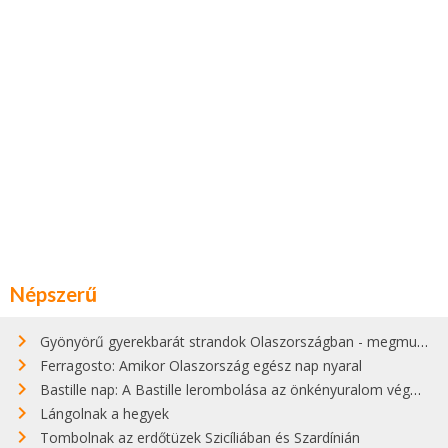
Népszerű
Gyönyörű gyerekbarát strandok Olaszországban - megmutatjuk a 15 legjobbat
Ferragosto: Amikor Olaszország egész nap nyaral
Bastille nap: A Bastille lerombolása az önkényuralom végét jelentette
Lángolnak a hegyek
Tombolnak az erdőtüzek Szicíliában és Szardínián