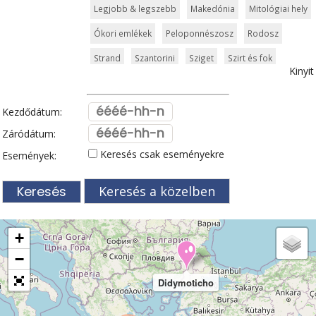
Legjobb & legszebb
Makedónia
Mitológiai hely
Ókori emlékek
Peloponnészosz
Rodosz
Strand
Szantorini
Sziget
Szirt és fok
Kinyit
Szkiathosz
Templom és kolostor
Tengerpart
Thessaloniki
Városkalauzok
Világörökség
Kezdődátum:
Zagori
Zakynthos
Zöldturista
Záródátum:
Keresés csak eseményekre
Események:
Keresés a közelben
+
−
Didymoticho