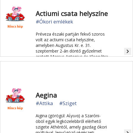
Actiumi csata helyszíne
#Ókori emlékek
Préveza északi partján fekvő szoros
volt az actiumi csata helyszíne,
amelyben Augustus Kr. e. 31.
navigate_next
szeptember 2-án döntő győzelmet
aratott Marcus Antonius és Kleopátra
felett. A győzelem emlékére épült
Nikopolisz (Actia Nicopolis).
Aegina
#Attika
#Sziget
Aigina (görögül: Αίγινα) a Szaróni-
öböl egyik legközelebbről elérhető
szigete Athéntól, amely gazdag ókori
múltjával, lenyűgöző régészeti