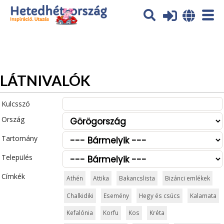
Az oldal sütiket (cookies) használ. További tájékoztatás itt:
Adatvédelmi tájékoztató
Ok
LÁTNIVALÓK
Kulcsszó
Ország
Tartomány
Település
Címkék
Athén
Attika
Bakancslista
Bizánci emlékek
Chalkidiki
Esemény
Hegy és csúcs
Kalamata
Kefalónia
Korfu
Kos
Kréta