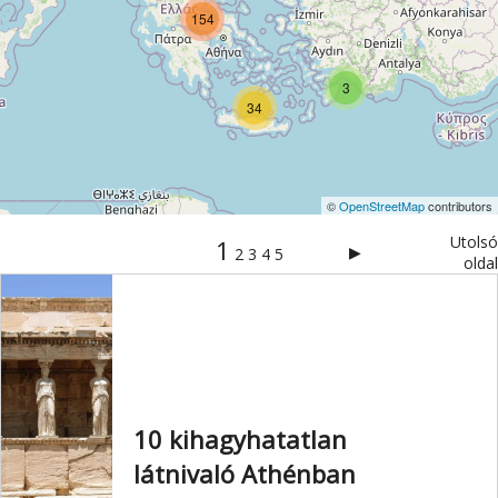
154
3
34
©
OpenStreetMap
contributors
Utolsó
1
▶
2
3
4
5
oldal
10 kihagyhatatlan
látnivaló Athénban