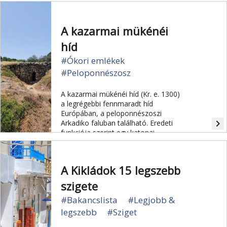
A kazarmai mükénéi
híd
#Ókori emlékek
#Peloponnészosz
A kazarmai mükénéi híd (Kr. e. 1300)
a legrégebbi fennmaradt híd
Európában, a peloponnészoszi
navigate_next
Arkadiko faluban található. Eredeti
funkciója szerint egy katonai
úthálózat részeként Epidaurosz ősi
városát kapcsolta össze Mükénével.
A Kikládok 15 legszebb
szigete
#Bakancslista
#Legjobb &
legszebb
#Sziget