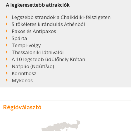
A legkeresettebb attrakciók
Legszebb strandok a Chalkidiki-félszigeten
5 tökéletes kirándulás Athénból
Paxos és Antipaxos
Spárta
Tempi-völgy
Thessaloniki látnivalói
A 10 legszebb üdülőhely Krétán
Nafplio (Ναύπλιο)
Korinthosz
Mykonos
Régióválasztó